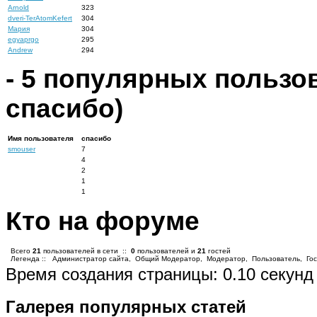
Arnold
323
dveri-TerAtomKefert
304
Мария
304
egyaprgo
295
Andrew
294
-
5
популярных пользова
спасибо)
Имя пользователя
спасибо
smouser
7
4
2
1
1
Кто на форуме
Всего
21
пользователей в сети ::
0
пользователей и
21
гостей
Легенда ::
Администратор сайта
,
Общий Модератор
,
Модератор
,
Пользователь
,
Гос
Время создания страницы: 0.10 секунд
Галерея популярных статей