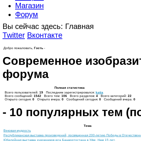
Магазин
Форум
Вы сейчас здесь:
Главная
Twitter
Вконтакте
Добро пожаловать,
Гость
-
Современное изобразит
форума
Полная статистика
Всего пользователей:
19
Последним зарегистрировался:
katia
Всего сообщений:
1542
Всего тем:
106
Всего разделов:
4
Всего категорий:
22
Открыто сегодня:
0
Открыто вчера:
0
Сообщений сегодня:
0
Сообщений вчера:
0
-
10
популярных тем (по
Тема
Вековая мудрость
Республиканская выставка произведений, посвященная 200-летию Победы в Отечествен
Юбилейная выставка художников юга Башкортостана в Уфе. Нам 15 лет.