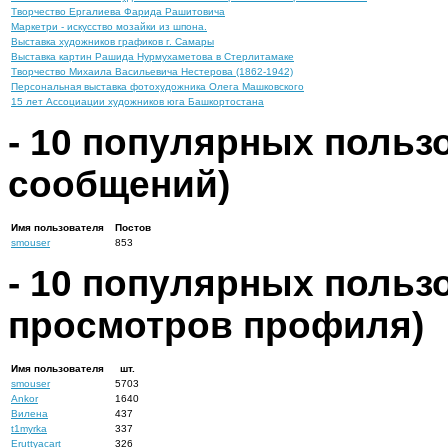
Творчество Ергалиева Фарида Рашитовича
Маркетри - искусство мозайки из шпона.
Выставка художников графиков г. Самары
Выставка картин Рашида Нурмухаметова в Стерлитамаке
Творчество Михаила Васильевича Нестерова (1862-1942)
Персональная выставка фотохудожника Олега Машковского
15 лет Ассоциации художников юга Башкортостана
-
10
популярных пользо
сообщений)
Имя пользователя
Постов
smouser
853
-
10
популярных пользов
просмотров профиля)
Имя пользователя
шт.
smouser
5703
Ankor
1640
Вилена
437
t1myrka
337
Eruttyacart
326