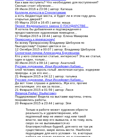
Как к вам поступить? Что необходимо для поступления?
Сколько стоит обучение...
28 Июля 2016 в 23:06
|
автор: Катюша
Колледж искусств в Стерлитамаке
а есть бюджетные места, и будет ли в этом году день
открытых дверей?
05 Марта 2016 в 16:45
|
автор: маша
Проект Федерального закона О ГОСУДАРСТВЕ...
Я хотела бы добавления и подтверждения о
предоставлении художникам помещени...
17 Ноября 2015 в 19:44
|
автор: Елена Макарова
Прикоснись к прекрасному!
Ко всему Прекрасному Владимир Шебзухов по
Гвьездославу* Сорвал цветок и он ...
12 Октября 2015 в 00:07
|
автор: Владимир Шебзухов
Солнечная лирика Александра Бурзянцева
Кто у кого сплагиатил статью, интересно? Эта же статья,
один в один, только...
30 Июля 2015 в 09:14
|
автор: Анатолий
Русские художники. Илья Иосифович Кабако...
злой человек. король голый .мелочная натура. издержки
природы. а уж его инс...
21 Февраля 2015 в 04:12
|
автор: татьяна
Русские художники. Илья Иосифович Кабако...
Да вот тоже слушаю и дивлюсь. Жук его, прочие
инсталляции: это как за поэзи...
21 Февраля 2015 в 01:59
|
автор: Люся
Яппаров Рифат Ульфатович
Поддерживаю! Видела на выставке картины, очень
понравились работы.
20 Февраля 2015 в 23:44
|
автор: Эля
Только в работе может художник обрести
реальность и удовлетворение, ибо
подлинный мир не имеет над ним такой
власти, как мир его вымысла, и по тому, коль
скоро он не выламывается из
благопристойных будней, для него не так уж
существенно, какую жизнь вести. Наиболее
подходящие для него условия - те, в которых
работа не только ладится, но и становится