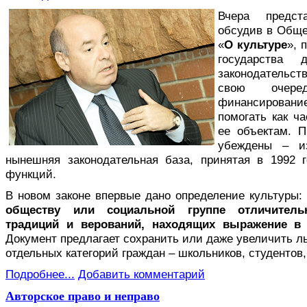
В
чера предст
обсудив в Обще
«
О культуре
», 
государства
законодательств
свою очере
финансирован
помогать как ч
ее объектам. П
убеждены – из
нынешняя законодательная база, принятая в 1992 
функций.
В новом законе впервые дано определение культуры:
обществу или социальной группе отличительн
традиций и верований, находящих выражение в 
Документ предлагает сохранить или даже увеличить л
отдельных категорий граждан – школьников, студентов,
Подробнее...
Добавить комментарий
Авторское право и неправо