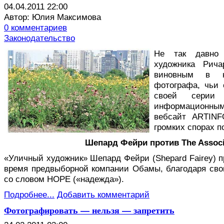
04.04.2011 22:00
Автор: Юлия Максимова
0 комментариев
Законодательство
Н
е так давно 
художника Рича
виновным в н
фотографа, чьи 
своей серии 
информационн
вебсайт ARTINF
громких спорах п
Шепард Фейри против The Associ
«Уличный художник» Шепард Фейри (Shepard Fairey) 
время предвыборной компании Обамы, благодаря св
со словом HOPE («надежда»).
Подробнее...
Добавить комментарий
Фотографировать — нельзя — запретить