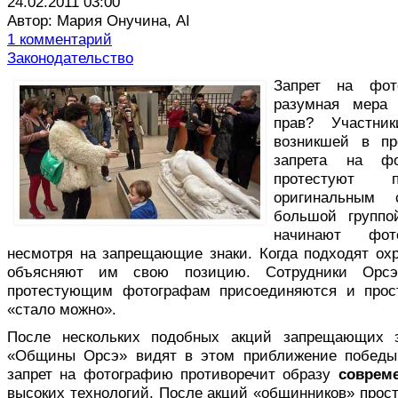
24.02.2011 03:00
Автор: Мария Онучина, AI
1 комментарий
Законодательство
З
апрет на фот
разумная мера 
прав? Участни
возникшей в пр
запрета на ф
протестуют 
оригинальным 
большой группо
начинают фот
несмотря на запрещающие знаки. Когда подходят ох
объясняют им свою позицию. Сотрудники Орсэ
протестующим фотографам присоединяются и прост
«стало можно».
После нескольких подобных акций запрещающих 
«Общины Орсэ» видят в этом приближение победы.
запрет на фотографию противоречит образу
соврем
высоких технологий. После акций «общинников» прост