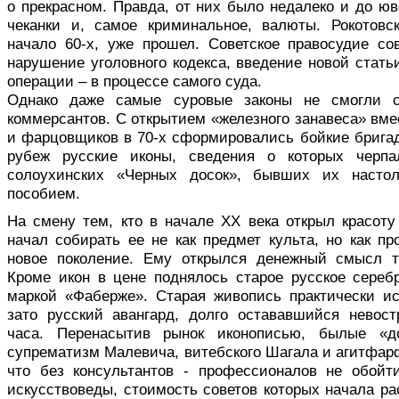
о прекрасном. Правда, от них было недалеко и до юв
чеканки и, самое криминальное, валюты. Рокотовс
начало 60-х, уже прошел. Советское правосудие с
нарушение уголовного кодекса, введение новой стат
операции – в процессе самого суда.
Однако даже самые суровые законы не смогли с
коммерсантов. С открытием «железного занавеса» вм
и фарцовщиков в 70-х сформировались бойкие бригад
рубеж русские иконы, сведения о которых черп
солоухинских «Черных досок», бывших их настол
пособием.
На смену тем, кто в начале XX века открыл красоту
начал собирать ее не как предмет культа, но как п
новое поколение. Ему открылся денежный смысл т
Кроме икон в цене поднялось старое русское сереб
маркой «Фаберже». Старая живопись практически ис
зато русский авангард, долго остававшийся невос
часа. Перенасытив рынок иконописью, былые «д
супрематизм Малевича, витебского Шагала и агитфар
что без консультантов - профессионалов не обойт
искусствоведы, стоимость советов которых начала р