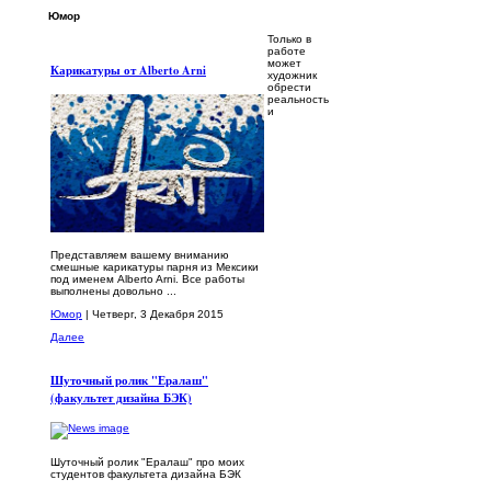
Юмор
Только в
работе
может
Карикатуры от Alberto Arni
художник
обрести
реальность
и
Представляем вашему вниманию
смешные карикатуры парня из Мексики
под именем Alberto Arni. Все работы
выполнены довольно ...
Юмор
| Четверг, 3 Декабря 2015
Далее
Шуточный ролик "Ералаш"
(факультет дизайна БЭК)
Шуточный ролик "Ералаш" про моих
студентов факультета дизайна БЭК