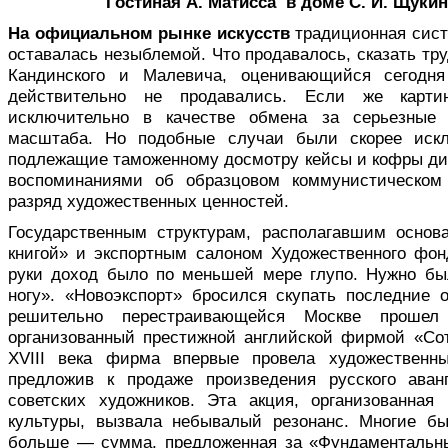
Гостиная А. Матисса в доме С. И. Щукин
На официальном рынке искусств
традиционная сист
оставалась незыблемой. Что продавалось, сказать тру
Кандинского и Малевича, оценивающийся сегодн
действительно не продавались. Если же карт
исключительно в качестве обмена за серьезные у
масштаба. Но подобные случаи были скорее иск
подлежащие таможенному досмотру кейсы и кофры ди
воспоминаниями об образцовом коммунистическом 
разряд художественных ценностей.
Государственным структурам, располагавшим основ
книгой» и экспортным салоном Художественного фо
руки доход было по меньшей мере глупо. Нужно бы
ногу». «Новоэкспорт» бросился скупать последние о
решительно перестраивающейся Москве проше
организованный престижной английской фирмой «Со
XVIII века фирма впервые провела художественн
предложив к продаже произведения русского аван
советских художников. Эта акция, организованная
культуры, вызвала небывалый резонанс. Многие б
больше — сумма, предложенная за «Фундаментальны