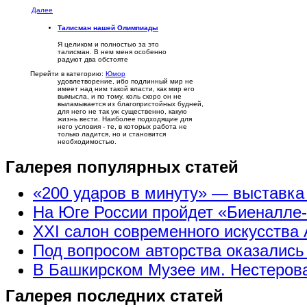
Далее
Талисман нашей Олимпиады
Я целиком и полностью за это
талисман. В нем меня особенно
радуют два обстояте
Перейти в категорию:
Юмор
удовлетворение, ибо подлинный мир не
имеет над ним такой власти, как мир его
вымысла, и по тому, коль скоро он не
выламывается из благопристойных будней,
для него не так уж существенно, какую
жизнь вести. Наиболее подходящие для
него условия - те, в которых работа не
только ладится, но и становится
необходимостью.
Галерея популярных статей
«200 ударов в минуту» — выставк
На Юге России пройдет «Биеналле
XXI салон современного искусства 
Под вопросом авторства оказались
В Башкирском Музее им. Нестерова
Галерея последних статей