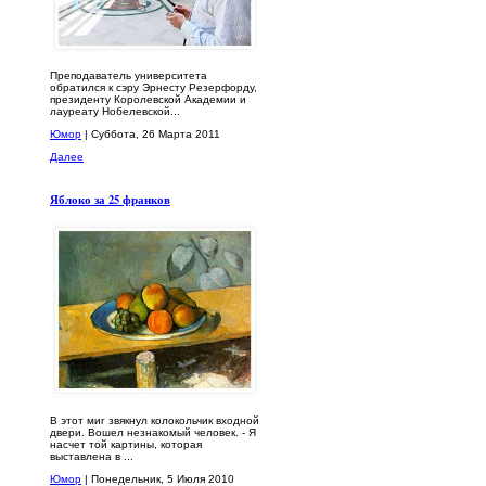
Преподаватель университета
обратился к сэру Эрнесту Резерфорду,
президенту Королевской Академии и
лауреату Нобелевской...
Юмор
| Суббота, 26 Марта 2011
Далее
Яблоко за 25 франков
В этот миг звякнул колокольчик входной
двери. Вошел незнакомый человек. - Я
насчет той картины, которая
выставлена в ...
Юмор
| Понедельник, 5 Июля 2010