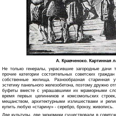
А. Кравченоко. Картинная л
Не только генералы, украсившие загородные дачи
прочие категории состоятельных советских гражда
собственные жилища. Разнообразная старинная 
эстетику панельного железобетона, поэтому дружно от
буфеты вместе с украшавшими их мраморными слон
время первых целинников и комсомольских строек
мещанством, архитектурными излишествами и рели
купить любую «старину» - серебро, бронзу, живопись.
Две культуры, две экономики существовали в советск