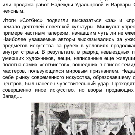
или продажа работ Надежды Удальцовой и Варвары С
неясным.
Итоги «Сотбис» подвигли высказаться «за» и «пр
немало деятелей советской культуры. Минкульт упре
примере частным галереям, начавшим чуть ли не еже
Наиболее уважаемые авторы высказывались за ужес
предметов искусства за рубеж в условиях продолж
внутри страны. В результате, в разряд невыездных 
умерших художников, вещи, написанные еще живущим
полотна самих «сотбистов», вошедших в список семи
мастеров, пользующихся мировым признанием. Неда
себе рынку современного искусства, образовавшему 
центров, был нанесен чувствительный удар. Проходят
совершенно иное искусство, но взоры продающих
Запад....