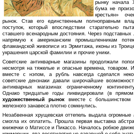
рынку начала 
бума не произо
крестьян» оче
рынок. Став его единственным полноправным вла
поступок, который впоследствии старательно пыт
ставшего всенародным достояния. Через подставных 
напрямую к американским промышленникам поте
фламандской живописи из Эрмитажа, иконы из Троиц
украшения царской фамилии и прочие уники.
Советские антикварные магазины продолжали попо
несмотря на тяжелые и опасные времена, товаром. И
вместе с нэпом, а рубль навсегда сделался неко
советские дензнаки давали широчайшие возможност
антикварных магазинах ограниченному контингент
Однако тридцатые годы ликвидировали (в прямо
художественный рынок
вместе с большинством е
железного занавеса плотно сомкнулись.
Незабвенная хрущевская оттепель выдала огромные 
смогла их оплатить. Прошла первая выставка абстра
книжечки о Матиссе и Пикассо. Началось робкое движ
коммерции, два десятилетия не дававшей о себе знать