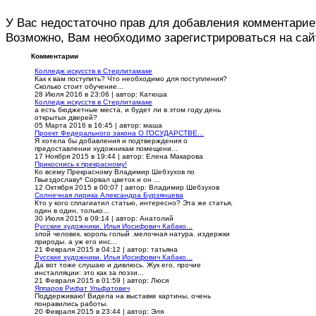
У Вас недостаточно прав для добавления комментарие
Возможно, Вам необходимо зарегистрироваться на сай
Комментарии
Колледж искусств в Стерлитамаке
Как к вам поступить? Что необходимо для поступления?
Сколько стоит обучение...
28 Июля 2016 в 23:06
|
автор: Катюша
Колледж искусств в Стерлитамаке
а есть бюджетные места, и будет ли в этом году день
открытых дверей?
05 Марта 2016 в 16:45
|
автор: маша
Проект Федерального закона О ГОСУДАРСТВЕ...
Я хотела бы добавления и подтверждения о
предоставлении художникам помещени...
17 Ноября 2015 в 19:44
|
автор: Елена Макарова
Прикоснись к прекрасному!
Ко всему Прекрасному Владимир Шебзухов по
Гвьездославу* Сорвал цветок и он ...
12 Октября 2015 в 00:07
|
автор: Владимир Шебзухов
Солнечная лирика Александра Бурзянцева
Кто у кого сплагиатил статью, интересно? Эта же статья,
один в один, только...
30 Июля 2015 в 09:14
|
автор: Анатолий
Русские художники. Илья Иосифович Кабако...
злой человек. король голый .мелочная натура. издержки
природы. а уж его инс...
21 Февраля 2015 в 04:12
|
автор: татьяна
Русские художники. Илья Иосифович Кабако...
Да вот тоже слушаю и дивлюсь. Жук его, прочие
инсталляции: это как за поэзи...
21 Февраля 2015 в 01:59
|
автор: Люся
Яппаров Рифат Ульфатович
Поддерживаю! Видела на выставке картины, очень
понравились работы.
20 Февраля 2015 в 23:44
|
автор: Эля