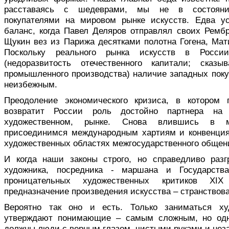
расставаясь с шедеврами, мы не в состояни
покупателями на мировом рынке искусств. Едва у
баланс, когда Павел Деляров отправлял своих Ремб
Щукин вез из Парижа десятками полотна Гогена, Мат
Поскольку реального рынка искусств в Росси
(недоразвитость отечественного капитали; ска
промышленного производства) наличие западных поку
неизбежным.
Преодоление экономического кризиса, в котором 
возвратит России роль достойно партнера н
художественном, рынке. Снова влившись в 
присоединимся международным хартиям и конвенци
художественных областях межгосударственного общен
И когда наши законы строго, но справедливо разг
художника, посредника - маршана и Государств
проницательных художественных критиков XIX
предназначение произведения искусства – странствоват
Вероятно так оно и есть. Только заниматься ху
утверждают понимающие – самым сложным, но од
должны люди с верным глазом, чистыми руками и нез