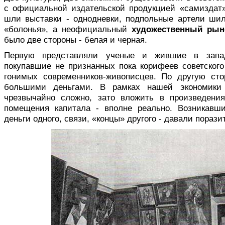
с официальной издательской продукцией «самиздат
шли выставки - однодневки, подпольные артели ши
«болонья», а неофициальный
художественный рын
было две стороны - белая и черная.
Первую представляли ученые и жившие в запа
покупавшие не признанных пока корифеев советског
гонимых современников-живописцев. По другую ст
большими деньгами. В рамках нашей экономики
чрезвычайно сложно, зато вложить в произведени
помещения капитала - вполне реально. Возникавш
деньги одного, связи, «концы» другого - давали пораз