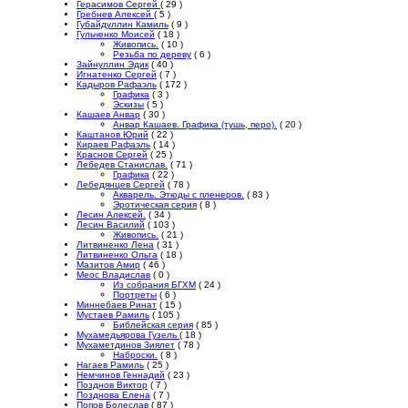
Герасимов Сергей
( 29 )
Гребнев Алексей
( 5 )
Губайдуллин Камиль
( 9 )
Гульченко Моисей
( 18 )
Живопись.
( 10 )
Резьба по дереву
( 6 )
Зайнуллин Эдик
( 40 )
Игнатенко Сергей
( 7 )
Кадыров Рафаэль
( 172 )
Графика
( 3 )
Эскизы
( 5 )
Кашаев Анвар
( 30 )
Анвар Кашаев. Графика (тушь, перо).
( 20 )
Каштанов Юрий
( 22 )
Кираев Рафаэль
( 14 )
Краснов Сергей
( 25 )
Лебедев Станислав.
( 71 )
Графика
( 22 )
Лебедянцев Сергей
( 78 )
Акварель. Этюды с пленеров.
( 83 )
Эротическая серия
( 8 )
Лесин Алексей.
( 34 )
Лесин Василий
( 103 )
Живопись.
( 21 )
Литвиненко Лена
( 31 )
Литвиненко Ольга
( 18 )
Мазитов Амир
( 46 )
Меос Владислав
( 0 )
Из собрания БГХМ
( 24 )
Портреты
( 6 )
Миннебаев Ринат
( 15 )
Мустаев Рамиль
( 105 )
Библейская серия
( 85 )
Мухамедьярова Гузель
( 18 )
Мухаметдинов Зиялет
( 78 )
Наброски.
( 8 )
Нагаев Рамиль
( 25 )
Немчинов Геннадий
( 23 )
Позднов Виктор
( 7 )
Позднова Елена
( 7 )
Попов Болеслав
( 87 )