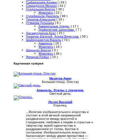
Сафаралиев Алимет
( 29 )
Спиридонов Михаил
( 24 )
Суздальцев Виктор
( 39 )
Живопись
( 22 )
Сулейманов Джалиль
( 98 )
Тихонов Александр
( 19 )
Утякаева Гульнара
( 8 )
Акварельные этюды.
( 17 )
Графические зарисовки.
( 7 )
Хисамутдинов Ахат
( 15 )
Хоменко Евгений. Асеев Вячеслав.
( 59 )
Шаймухаметов Фаниль
( 74 )
Акварель
( 18 )
Живопись
( 16 )
Шарыгин Виктор
( 0 )
Живопись
( 46 )
Яппаров Рифат
( 15 )
Картинная галерея
Мазитов Амир
Большая птица. Оло-тау
Акварель. Этюды с пленеров.
Светлый день.
Лесин Василий
Стрелец.
...Величие изобразительного искусства и
состоит в этой вечной напряженной
раздвоенности между красотой и
страданием, любовью к людям и страстью к
творчеству, мукой одиночества и
раздражением от толпы, бунтом и
согласием. Изобразительное искусство
балансирует между двумя пропастями —