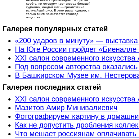
легкомыслием и пропагандой. На гребне
хребта, по которому идет вперед большой
художник, каждый шаг — приключение,
величайший риск. В этом риске, однако, и
только в нем заключается свобода
искусства.
Галерея популярных статей
«200 ударов в минуту» — выставк
На Юге России пройдет «Биеналле
XXI салон современного искусства 
Под вопросом авторства оказались
В Башкирском Музее им. Нестерова
Галерея последних статей
XXI салон современного искусства 
Мазитов Амир Минивалиевич
Фотографируем картину в домашни
Как не допустить дробления коллек
Что мешает россиянам оплачивать 