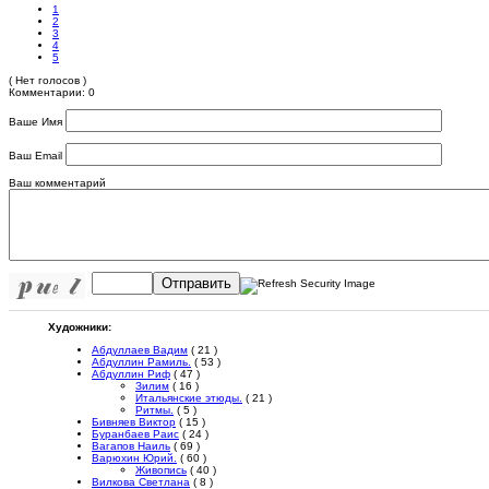
1
2
3
4
5
( Нет голосов )
Комментарии: 0
Ваше Имя
Ваш Email
Ваш комментарий
Отправить
Художники:
Абдуллаев Вадим
( 21 )
Абдуллин Рамиль.
( 53 )
Абдуллин Риф
( 47 )
Зилим
( 16 )
Итальянские этюды.
( 21 )
Ритмы.
( 5 )
Бивняев Виктор
( 15 )
Буранбаев Раис
( 24 )
Вагапов Наиль
( 69 )
Варюхин Юрий.
( 60 )
Живопись
( 40 )
Вилкова Светлана
( 8 )