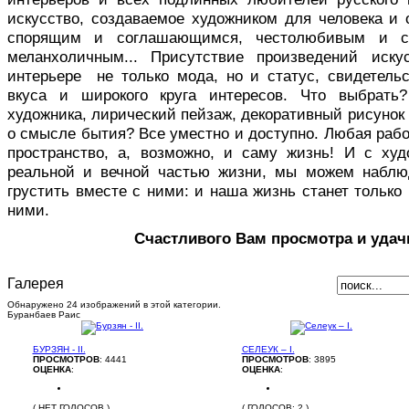
искусство, создаваемое художником для человека и 
спорящим и соглашающимся, честолюбивым и с
меланхоличным... Присутствие произведений иск
интерьере не только мода, но и статус, свидетельс
вкуса и широкого круга интересов. Что выбрать
художника, лирический пейзаж, декоративный рисуно
о смысле бытия? Все уместно и доступно. Любая раб
пространство, а, возможно, и саму жизнь! И с ху
реальной и вечной частью жизни, мы можем наблю
грустить вместе с ними: и наша жизнь станет только 
ними.
Счастливого Вам просмотра и удач
Галерея
Обнаружено 24 изображений в этой категории.
Буранбаев Раис
БУРЗЯН - II.
СЕЛЕУК – I.
ПРОСМОТРОВ
: 4441
ПРОСМОТРОВ
: 3895
ОЦЕНКА
:
ОЦЕНКА
:
( НЕТ ГОЛОСОВ )
( ГОЛОСОВ: 2 )