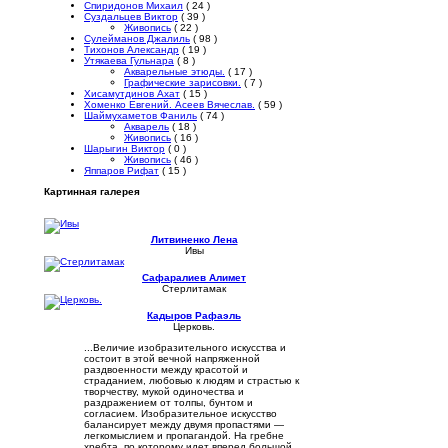
Спиридонов Михаил
( 24 )
Суздальцев Виктор
( 39 )
Живопись
( 22 )
Сулейманов Джалиль
( 98 )
Тихонов Александр
( 19 )
Утякаева Гульнара
( 8 )
Акварельные этюды.
( 17 )
Графические зарисовки.
( 7 )
Хисамутдинов Ахат
( 15 )
Хоменко Евгений. Асеев Вячеслав.
( 59 )
Шаймухаметов Фаниль
( 74 )
Акварель
( 18 )
Живопись
( 16 )
Шарыгин Виктор
( 0 )
Живопись
( 46 )
Яппаров Рифат
( 15 )
Картинная галерея
Литвиненко Лена
Ивы
Сафаралиев Алимет
Стерлитамак
Кадыров Рафаэль
Церковь.
...Величие изобразительного искусства и
состоит в этой вечной напряженной
раздвоенности между красотой и
страданием, любовью к людям и страстью к
творчеству, мукой одиночества и
раздражением от толпы, бунтом и
согласием. Изобразительное искусство
балансирует между двумя пропастями —
легкомыслием и пропагандой. На гребне
хребта, по которому идет вперед большой