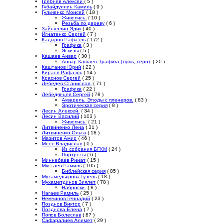
Гребнев Алексей
( 5 )
Губайдуллин Камиль
( 9 )
Гульченко Моисей
( 18 )
Живопись.
( 10 )
Резьба по дереву
( 6 )
Зайнуллин Эдик
( 40 )
Игнатенко Сергей
( 7 )
Кадыров Рафаэль
( 172 )
Графика
( 3 )
Эскизы
( 5 )
Кашаев Анвар
( 30 )
Анвар Кашаев. Графика (тушь, перо).
( 20 )
Каштанов Юрий
( 22 )
Кираев Рафаэль
( 14 )
Краснов Сергей
( 25 )
Лебедев Станислав.
( 71 )
Графика
( 22 )
Лебедянцев Сергей
( 78 )
Акварель. Этюды с пленеров.
( 83 )
Эротическая серия
( 8 )
Лесин Алексей.
( 34 )
Лесин Василий
( 103 )
Живопись.
( 21 )
Литвиненко Лена
( 31 )
Литвиненко Ольга
( 18 )
Мазитов Амир
( 46 )
Меос Владислав
( 0 )
Из собрания БГХМ
( 24 )
Портреты
( 6 )
Миннебаев Ринат
( 15 )
Мустаев Рамиль
( 105 )
Библейская серия
( 85 )
Мухамедьярова Гузель
( 18 )
Мухаметдинов Зиялет
( 78 )
Наброски.
( 8 )
Нагаев Рамиль
( 25 )
Немчинов Геннадий
( 23 )
Позднов Виктор
( 7 )
Позднова Елена
( 7 )
Попов Болеслав
( 87 )
Сафаралиев Алимет
( 29 )