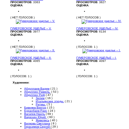
ПРОСМОТРОВ
: 3363
ПРОСМОТРОВ
: 3827
ОЦЕНКА
:
ОЦЕНКА
:
( НЕТ ГОЛОСОВ )
( НЕТ ГОЛОСОВ )
ГУМЕРОВСКОЕ УЩЕЛЬЕ – V.
ГУМЕРОВСКОЕ УЩЕЛЬЕ – IV.
ПРОСМОТРОВ
: 3977
ПРОСМОТРОВ
: 6134
ОЦЕНКА
:
ОЦЕНКА
:
( НЕТ ГОЛОСОВ )
( ГОЛОСОВ: 1 )
ГУМЕРОВСКОЕ УЩЕЛЬЕ – II.
ГУМЕРОВСКОЕ УЩЕЛЬЕ – I.
ПРОСМОТРОВ
: 4065
ПРОСМОТРОВ
: 4097
ОЦЕНКА
:
ОЦЕНКА
:
( ГОЛОСОВ: 1 )
( ГОЛОСОВ: 1 )
Художники:
Абдуллаев Вадим
( 21 )
Абдуллин Рамиль.
( 53 )
Абдуллин Риф
( 47 )
Зилим
( 16 )
Итальянские этюды.
( 21 )
Ритмы.
( 5 )
Бивняев Виктор
( 15 )
Буранбаев Раис
( 24 )
Вагапов Наиль
( 69 )
Варюхин Юрий.
( 60 )
Живопись
( 40 )
Вилкова Светлана
( 8 )
Герасимов Сергей
( 29 )