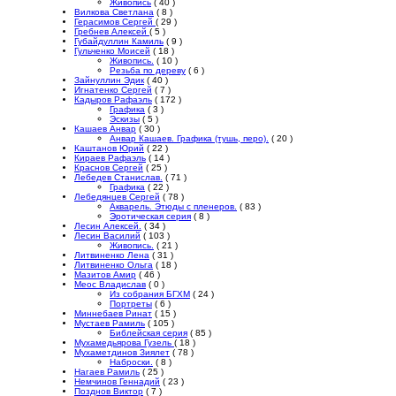
Живопись
( 40 )
Вилкова Светлана
( 8 )
Герасимов Сергей
( 29 )
Гребнев Алексей
( 5 )
Губайдуллин Камиль
( 9 )
Гульченко Моисей
( 18 )
Живопись.
( 10 )
Резьба по дереву
( 6 )
Зайнуллин Эдик
( 40 )
Игнатенко Сергей
( 7 )
Кадыров Рафаэль
( 172 )
Графика
( 3 )
Эскизы
( 5 )
Кашаев Анвар
( 30 )
Анвар Кашаев. Графика (тушь, перо).
( 20 )
Каштанов Юрий
( 22 )
Кираев Рафаэль
( 14 )
Краснов Сергей
( 25 )
Лебедев Станислав.
( 71 )
Графика
( 22 )
Лебедянцев Сергей
( 78 )
Акварель. Этюды с пленеров.
( 83 )
Эротическая серия
( 8 )
Лесин Алексей.
( 34 )
Лесин Василий
( 103 )
Живопись.
( 21 )
Литвиненко Лена
( 31 )
Литвиненко Ольга
( 18 )
Мазитов Амир
( 46 )
Меос Владислав
( 0 )
Из собрания БГХМ
( 24 )
Портреты
( 6 )
Миннебаев Ринат
( 15 )
Мустаев Рамиль
( 105 )
Библейская серия
( 85 )
Мухамедьярова Гузель
( 18 )
Мухаметдинов Зиялет
( 78 )
Наброски.
( 8 )
Нагаев Рамиль
( 25 )
Немчинов Геннадий
( 23 )
Позднов Виктор
( 7 )