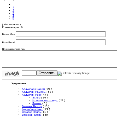
1
2
3
4
5
( Нет голосов )
Комментарии: 0
Ваше Имя
Ваш Email
Ваш комментарий
Отправить
Художники:
Абдуллаев Вадим
( 21 )
Абдуллин Рамиль.
( 53 )
Абдуллин Риф
( 47 )
Зилим
( 16 )
Итальянские этюды.
( 21 )
Ритмы.
( 5 )
Бивняев Виктор
( 15 )
Буранбаев Раис
( 24 )
Вагапов Наиль
( 69 )
Варюхин Юрий.
( 60 )