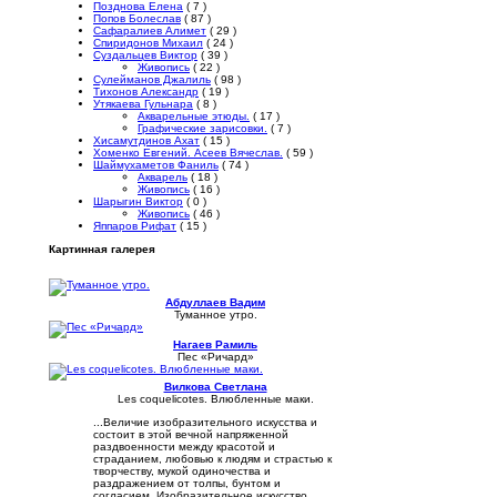
Позднова Елена
( 7 )
Попов Болеслав
( 87 )
Сафаралиев Алимет
( 29 )
Спиридонов Михаил
( 24 )
Суздальцев Виктор
( 39 )
Живопись
( 22 )
Сулейманов Джалиль
( 98 )
Тихонов Александр
( 19 )
Утякаева Гульнара
( 8 )
Акварельные этюды.
( 17 )
Графические зарисовки.
( 7 )
Хисамутдинов Ахат
( 15 )
Хоменко Евгений. Асеев Вячеслав.
( 59 )
Шаймухаметов Фаниль
( 74 )
Акварель
( 18 )
Живопись
( 16 )
Шарыгин Виктор
( 0 )
Живопись
( 46 )
Яппаров Рифат
( 15 )
Картинная галерея
Абдуллаев Вадим
Туманное утро.
Нагаев Рамиль
Пес «Ричард»
Вилкова Светлана
Les coquelicotes. Влюбленные маки.
...Величие изобразительного искусства и
состоит в этой вечной напряженной
раздвоенности между красотой и
страданием, любовью к людям и страстью к
творчеству, мукой одиночества и
раздражением от толпы, бунтом и
согласием. Изобразительное искусство