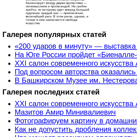
балансирует между двумя пропастями —
легкомыслием и пропагандой. На гребне
хребта, по которому идет вперед большой
художник, каждый шаг — приключение,
величайший риск. В этом риске, однако, и
только в нем заключается свобода
искусства.
Галерея популярных статей
«200 ударов в минуту» — выставк
На Юге России пройдет «Биеналле
XXI салон современного искусства 
Под вопросом авторства оказались
В Башкирском Музее им. Нестерова
Галерея последних статей
XXI салон современного искусства 
Мазитов Амир Минивалиевич
Фотографируем картину в домашни
Как не допустить дробления коллек