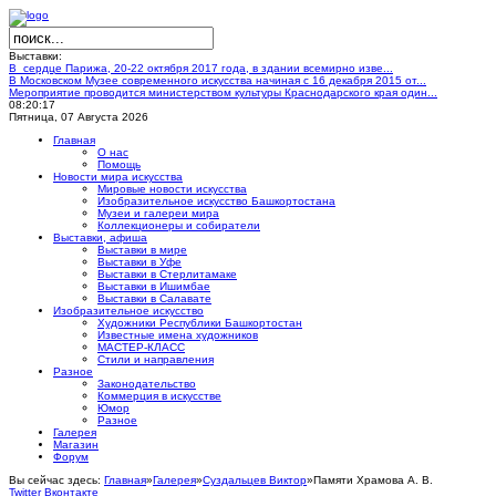
Выставки:
В сердце Парижа, 20-22 октября 2017 года, в здании всемирно изве...
В Московском Музее современного искусства начиная с 16 декабря 2015 от...
Мероприятие проводится министерством культуры Краснодарского края один...
08:20:17
Пятница, 07 Августа 2026
Главная
О нас
Помощь
Новости мира искусства
Мировые новости искусства
Изобразительное искусство Башкортостана
Музеи и галереи мира
Коллекционеры и собиратели
Выставки, афиша
Выставки в мире
Выставки в Уфе
Выставки в Стерлитамаке
Выставки в Ишимбае
Выставки в Салавате
Изобразительное искусство
Художники Республики Башкортостан
Известные имена художников
МАСТЕР-КЛАСС
Стили и направления
Разное
Законодательство
Коммерция в искусстве
Юмор
Разное
Галерея
Магазин
Форум
Вы сейчас здесь:
Главная
»
Галерея
»
Суздальцев Виктор
»
Памяти Храмова А. В.
Twitter
Вконтакте