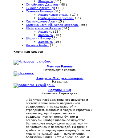
Живопись
( 22 )
Сулейманов Джалиль
( 98 )
Тихонов Александр
( 19 )
Утякаева Гульнара
( 8 )
Акварельные этюды.
( 17 )
Графические зарисовки.
( 7 )
Хисамутдинов Ахат
( 15 )
Хоменко Евгений. Асеев Вячеслав.
( 59 )
Шаймухаметов Фаниль
( 74 )
Акварель
( 18 )
Живопись
( 16 )
Шарыгин Виктор
( 0 )
Живопись
( 46 )
Яппаров Рифат
( 15 )
Картинная галерея
Мустаев Рамиль
Натюрморт с хлебом.
Акварель. Этюды с пленеров.
На скалах.
Абдуллин Риф
Калиновка. Серый день.
...Величие изобразительного искусства и
состоит в этой вечной напряженной
раздвоенности между красотой и
страданием, любовью к людям и страстью к
творчеству, мукой одиночества и
раздражением от толпы, бунтом и
согласием. Изобразительное искусство
балансирует между двумя пропастями —
легкомыслием и пропагандой. На гребне
хребта, по которому идет вперед большой
художник, каждый шаг — приключение,
величайший риск. В этом риске, однако, и