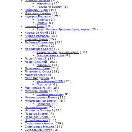
Гульченко Моисей
( 18 )
Живопись.
( 10 )
Резьба по дереву
( 6 )
Зайнуллин Эдик
( 40 )
Игнатенко Сергей
( 7 )
Кадыров Рафаэль
( 172 )
Графика
( 3 )
Эскизы
( 5 )
Кашаев Анвар
( 30 )
Анвар Кашаев. Графика (тушь, перо).
( 20 )
Каштанов Юрий
( 22 )
Кираев Рафаэль
( 14 )
Краснов Сергей
( 25 )
Лебедев Станислав.
( 71 )
Графика
( 22 )
Лебедянцев Сергей
( 78 )
Акварель. Этюды с пленеров.
( 83 )
Эротическая серия
( 8 )
Лесин Алексей.
( 34 )
Лесин Василий
( 103 )
Живопись.
( 21 )
Литвиненко Лена
( 31 )
Литвиненко Ольга
( 18 )
Мазитов Амир
( 46 )
Меос Владислав
( 0 )
Из собрания БГХМ
( 24 )
Портреты
( 6 )
Миннебаев Ринат
( 15 )
Мустаев Рамиль
( 105 )
Библейская серия
( 85 )
Мухамедьярова Гузель
( 18 )
Мухаметдинов Зиялет
( 78 )
Наброски.
( 8 )
Нагаев Рамиль
( 25 )
Немчинов Геннадий
( 23 )
Позднов Виктор
( 7 )
Позднова Елена
( 7 )
Попов Болеслав
( 87 )
Сафаралиев Алимет
( 29 )
Спиридонов Михаил
( 24 )
Суздальцев Виктор
( 39 )