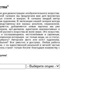
ства"
е для демонстрации изобразительного искусства.
нной галерее мы предлагаем вам для просмотра
ых стилях и жанрах. В галерее каждый автор
ам художника. В экспозиции нашей галереи всегда
представлены все жанры: реализм, сюрреализм,
иряется, добавляются новые картины как уже
еров, арт-дилеров, кураторов корпоративных и
русского искусства во всем мире. Это искусство,
м и соглашающимся, честолюбивым и скромным,
еменном интерьере не только мода, но и статус,
выбрать? Авторское фото или холст художника,
бытия? Все уместно и доступно. Любая работа
ми, с их единственной реальной и вечной частью
знь станет только богаче благодаря знакомству с
упок!