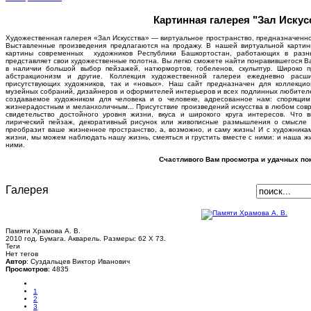
Картинная галерея "Зал Искус
Художественная галерея «Зал Искусства» — виртуальное пространство, предназначенно
Выставленные произведения предлагаются на продажу. В нашей виртуальной карти
картины современных художников Республики Башкортостан, работающих в разн
представляет свои художественные полотна. Вы легко сможете найти понравившегося В
в наличии большой выбор пейзажей, натюрмортов, гобеленов, скульптур. Широко 
абстракционизм и другие. Коллекция художественной галереи ежедневно расш
присутствующих художников, так и «новых». Наш сайт предназначен для коллекцион
музейных собраний, дизайнеров и оформителей интерьеров и всех подлинных любителей 
создаваемое художником для человека и о человеке, адресованное нам: спорящи
жизнерадостным и меланхоличным... Присутствие произведений искусства в любом совр
свидетельство достойного уровня жизни, вкуса и широкого круга интересов. Что 
лирический пейзаж, декоративный рисунок или живописные размышления о смысле 
преобразит ваше жизненное пространство, а, возможно, и саму жизнь! И с художника
жизни, мы можем наблюдать нашу жизнь, смеяться и грустить вместе с ними: и наша жи
ними.
Счастливого Вам просмотра и удачных пок
Галерея
Памяти Храмова А. В.
2010 год. Бумага. Акварель. Размеры: 62 Х 73.
Теги
Нет тегов
Автор
: Суздальцев Виктор Иванович
Просмотров
: 4835
1
2
3