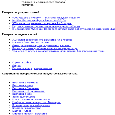
только в нем заключается свобода
искусства.
Галерея популярных статей
«200 ударов в минуту» — выставка пишущих машинок
На Юге России пройдет «Биеналле-2015»
XXI салон современного искусства Art Shopping
Под вопросом авторства оказались две работы Босха
В Башкирском Музее им. Нестерова начала свою работу выставка китайского ф
Галерея последних статей
XXI салон современного искусства Art Shopping
Мазитов Амир Минивалиевич
Фотографируем картину в домашних условиях
Как не допустить дробления коллекции при разводе
Что мешает россиянам оплачивать онлайн-покупки банковскими картами?
Картина сайта
Форум
Политика конфиденциальности
Современное изобразительное искусство Башкортостана
Выставки в Ишимбае
Выставки в мире
Выставки в Салавате
Выставки в Стерлитамаке
Выставки в Уфе
Законодательство
Известные имена художников
Изобразительное искусство Башкирии
Коллекционеры и собиратели
Коммерция в искусстве
Мастер - Класс
Мировые новости искусства