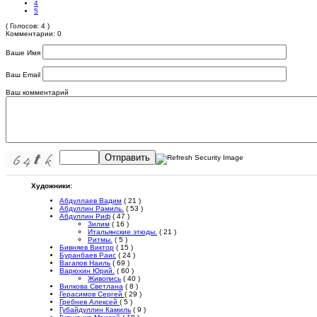
4
5
( Голосов: 4 )
Комментарии: 0
Ваше Имя
Ваш Email
Ваш комментарий
Отправить
Художники:
Абдуллаев Вадим
( 21 )
Абдуллин Рамиль.
( 53 )
Абдуллин Риф
( 47 )
Зилим
( 16 )
Итальянские этюды.
( 21 )
Ритмы.
( 5 )
Бивняев Виктор
( 15 )
Буранбаев Раис
( 24 )
Вагапов Наиль
( 69 )
Варюхин Юрий.
( 60 )
Живопись
( 40 )
Вилкова Светлана
( 8 )
Герасимов Сергей
( 29 )
Гребнев Алексей
( 5 )
Губайдуллин Камиль
( 9 )