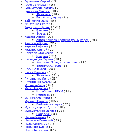
Герасимов Сергей
( 29 )
Гребнев Алексей
( 5 )
Губайдуллин Камиль
( 9 )
Гульченко Моисей
( 18 )
Живопись.
( 10 )
Резьба по дереву
( 6 )
Зайнуллин Эдик
( 40 )
Игнатенко Сергей
( 7 )
Кадыров Рафаэль
( 172 )
Графика
( 3 )
Эскизы
( 5 )
Кашаев Анвар
( 30 )
Анвар Кашаев. Графика (тушь, перо).
( 20 )
Каштанов Юрий
( 22 )
Кираев Рафаэль
( 14 )
Краснов Сергей
( 25 )
Лебедев Станислав.
( 71 )
Графика
( 22 )
Лебедянцев Сергей
( 78 )
Акварель. Этюды с пленеров.
( 83 )
Эротическая серия
( 8 )
Лесин Алексей.
( 34 )
Лесин Василий
( 103 )
Живопись.
( 21 )
Литвиненко Лена
( 31 )
Литвиненко Ольга
( 18 )
Мазитов Амир
( 46 )
Меос Владислав
( 0 )
Из собрания БГХМ
( 24 )
Портреты
( 6 )
Миннебаев Ринат
( 15 )
Мустаев Рамиль
( 105 )
Библейская серия
( 85 )
Мухамедьярова Гузель
( 18 )
Мухаметдинов Зиялет
( 78 )
Наброски.
( 8 )
Нагаев Рамиль
( 25 )
Немчинов Геннадий
( 23 )
Позднов Виктор
( 7 )
Позднова Елена
( 7 )
Попов Болеслав
( 87 )