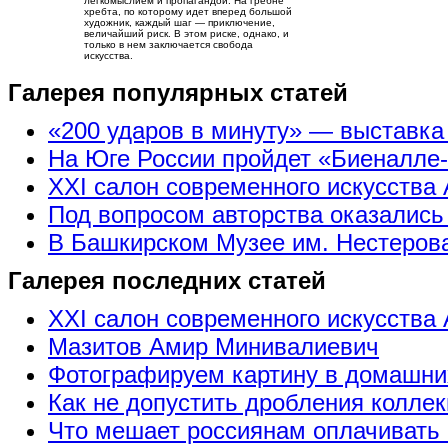
легкомыслием и пропагандой. На гребне
хребта, по которому идет вперед большой
художник, каждый шаг — приключение,
величайший риск. В этом риске, однако, и
только в нем заключается свобода
искусства.
Галерея популярных статей
«200 ударов в минуту» — выставк
На Юге России пройдет «Биеналле
XXI салон современного искусства 
Под вопросом авторства оказались
В Башкирском Музее им. Нестерова
Галерея последних статей
XXI салон современного искусства 
Мазитов Амир Минивалиевич
Фотографируем картину в домашни
Как не допустить дробления коллек
Что мешает россиянам оплачивать 