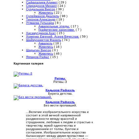
Сафаралиев Алимет
( 29 )
Спиридонов Михаил
( 24 )
Суздальцев Виктор
( 39 )
Живопись
( 22 )
Сулейманов Джалиль
( 98 )
Тихонов Александр
( 19 )
Утякаева Гульнара
( 8 )
Акварельные этюды.
( 17 )
Графические зарисовки.
( 7 )
Хисамутдинов Ахат
( 15 )
Хоменко Евгений. Асеев Вячеслав.
( 59 )
Шаймухаметов Фаниль
( 74 )
Акварель
( 18 )
Живопись
( 16 )
Шарыгин Виктор
( 0 )
Живопись
( 46 )
Яппаров Рифат
( 15 )
Картинная галерея
Ритмы.
Ритмы.-3
Кадыров Рафаэль
Берега детства.
Кадыров Рафаэль
Без вести пропавший.
...Величие изобразительного искусства и
состоит в этой вечной напряженной
раздвоенности между красотой и
страданием, любовью к людям и страстью к
творчеству, мукой одиночества и
раздражением от толпы, бунтом и
согласием. Изобразительное искусство
балансирует между двумя пропастями —