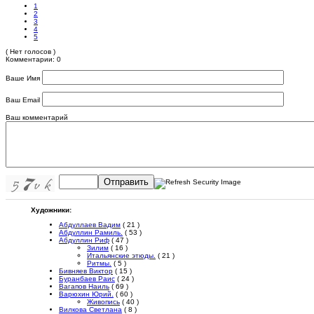
1
2
3
4
5
( Нет голосов )
Комментарии: 0
Ваше Имя
Ваш Email
Ваш комментарий
Отправить
Художники:
Абдуллаев Вадим
( 21 )
Абдуллин Рамиль.
( 53 )
Абдуллин Риф
( 47 )
Зилим
( 16 )
Итальянские этюды.
( 21 )
Ритмы.
( 5 )
Бивняев Виктор
( 15 )
Буранбаев Раис
( 24 )
Вагапов Наиль
( 69 )
Варюхин Юрий.
( 60 )
Живопись
( 40 )
Вилкова Светлана
( 8 )