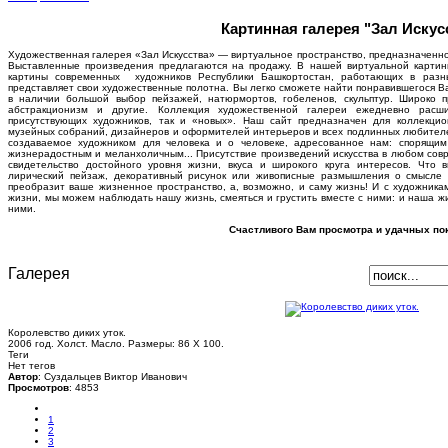
Картинная галерея "Зал Искус
Художественная галерея «Зал Искусства» — виртуальное пространство, предназначенно
Выставленные произведения предлагаются на продажу. В нашей виртуальной карти
картины современных художников Республики Башкортостан, работающих в разн
представляет свои художественные полотна. Вы легко сможете найти понравившегося В
в наличии большой выбор пейзажей, натюрмортов, гобеленов, скульптур. Широко 
абстракционизм и другие. Коллекция художественной галереи ежедневно расш
присутствующих художников, так и «новых». Наш сайт предназначен для коллекцион
музейных собраний, дизайнеров и оформителей интерьеров и всех подлинных любителей 
создаваемое художником для человека и о человеке, адресованное нам: спорящи
жизнерадостным и меланхоличным... Присутствие произведений искусства в любом совр
свидетельство достойного уровня жизни, вкуса и широкого круга интересов. Что 
лирический пейзаж, декоративный рисунок или живописные размышления о смысле 
преобразит ваше жизненное пространство, а, возможно, и саму жизнь! И с художника
жизни, мы можем наблюдать нашу жизнь, смеяться и грустить вместе с ними: и наша жи
ними.
Счастливого Вам просмотра и удачных пок
Галерея
Королевство диких уток.
2006 год. Холст. Масло. Размеры: 86 Х 100.
Теги
Нет тегов
Автор
: Суздальцев Виктор Иванович
Просмотров
: 4853
1
2
3