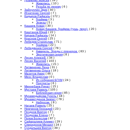
Гульченко Моисей
( 18 )
Живопись.
( 10 )
Резьба по дереву
( 6 )
Зайнуллин Эдик
( 40 )
Игнатенко Сергей
( 7 )
Кадыров Рафаэль
( 172 )
Графика
( 3 )
Эскизы
( 5 )
Кашаев Анвар
( 30 )
Анвар Кашаев. Графика (тушь, перо).
( 20 )
Каштанов Юрий
( 22 )
Кираев Рафаэль
( 14 )
Краснов Сергей
( 25 )
Лебедев Станислав.
( 71 )
Графика
( 22 )
Лебедянцев Сергей
( 78 )
Акварель. Этюды с пленеров.
( 83 )
Эротическая серия
( 8 )
Лесин Алексей.
( 34 )
Лесин Василий
( 103 )
Живопись.
( 21 )
Литвиненко Лена
( 31 )
Литвиненко Ольга
( 18 )
Мазитов Амир
( 46 )
Меос Владислав
( 0 )
Из собрания БГХМ
( 24 )
Портреты
( 6 )
Миннебаев Ринат
( 15 )
Мустаев Рамиль
( 105 )
Библейская серия
( 85 )
Мухамедьярова Гузель
( 18 )
Мухаметдинов Зиялет
( 78 )
Наброски.
( 8 )
Нагаев Рамиль
( 25 )
Немчинов Геннадий
( 23 )
Позднов Виктор
( 7 )
Позднова Елена
( 7 )
Попов Болеслав
( 87 )
Сафаралиев Алимет
( 29 )
Спиридонов Михаил
( 24 )
Суздальцев Виктор
( 39 )