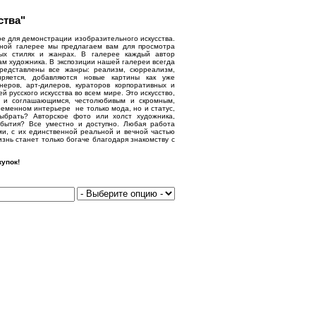
ства"
е для демонстрации изобразительного искусства.
нной галерее мы предлагаем вам для просмотра
ых стилях и жанрах. В галерее каждый автор
ам художника. В экспозиции нашей галереи всегда
представлены все жанры: реализм, сюрреализм,
иряется, добавляются новые картины как уже
еров, арт-дилеров, кураторов корпоративных и
русского искусства во всем мире. Это искусство,
м и соглашающимся, честолюбивым и скромным,
еменном интерьере не только мода, но и статус,
выбрать? Авторское фото или холст художника,
бытия? Все уместно и доступно. Любая работа
ми, с их единственной реальной и вечной частью
знь станет только богаче благодаря знакомству с
упок!