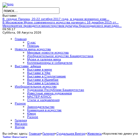
Выставки:
В сердце Парижа, 20-22 октября 2017 года, в здании всемирно изве...
В Московском Музее современного искусства начиная с 16 декабря 2015 от...
Мероприятие проводится министерством культуры Краснодарского края один...
09:56:17
Суббота, 08 Августа 2026
Главная
О нас
Помощь
Новости мира искусства
Мировые новости искусства
Изобразительное искусство Башкортостана
Музеи и галереи мира
Коллекционеры и собиратели
Выставки, афиша
Выставки в мире
Выставки в Уфе
Выставки в Стерлитамаке
Выставки в Ишимбае
Выставки в Салавате
Изобразительное искусство
Художники Республики Башкортостан
Известные имена художников
МАСТЕР-КЛАСС
Стили и направления
Разное
Законодательство
Коммерция в искусстве
Юмор
Разное
Галерея
Магазин
Форум
Вы сейчас здесь:
Главная
»
Галерея
»
Суздальцев Виктор
»
Живопись
»
Королевство диких уто
Twitter
Вконтакте