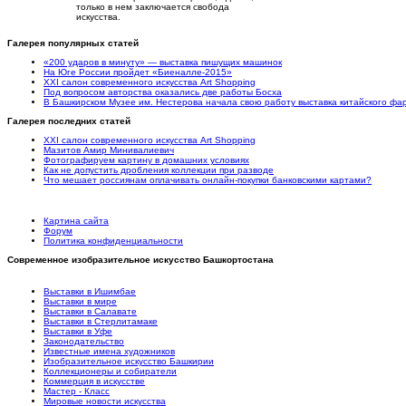
только в нем заключается свобода
искусства.
Галерея популярных статей
«200 ударов в минуту» — выставка пишущих машинок
На Юге России пройдет «Биеналле-2015»
XXI салон современного искусства Art Shopping
Под вопросом авторства оказались две работы Босха
В Башкирском Музее им. Нестерова начала свою работу выставка китайского ф
Галерея последних статей
XXI салон современного искусства Art Shopping
Мазитов Амир Минивалиевич
Фотографируем картину в домашних условиях
Как не допустить дробления коллекции при разводе
Что мешает россиянам оплачивать онлайн-покупки банковскими картами?
Картина сайта
Форум
Политика конфиденциальности
Современное изобразительное искусство Башкортостана
Выставки в Ишимбае
Выставки в мире
Выставки в Салавате
Выставки в Стерлитамаке
Выставки в Уфе
Законодательство
Известные имена художников
Изобразительное искусство Башкирии
Коллекционеры и собиратели
Коммерция в искусстве
Мастер - Класс
Мировые новости искусства