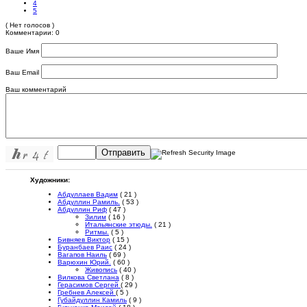
4
5
( Нет голосов )
Комментарии: 0
Ваше Имя
Ваш Email
Ваш комментарий
Отправить
Художники:
Абдуллаев Вадим
( 21 )
Абдуллин Рамиль.
( 53 )
Абдуллин Риф
( 47 )
Зилим
( 16 )
Итальянские этюды.
( 21 )
Ритмы.
( 5 )
Бивняев Виктор
( 15 )
Буранбаев Раис
( 24 )
Вагапов Наиль
( 69 )
Варюхин Юрий.
( 60 )
Живопись
( 40 )
Вилкова Светлана
( 8 )
Герасимов Сергей
( 29 )
Гребнев Алексей
( 5 )
Губайдуллин Камиль
( 9 )