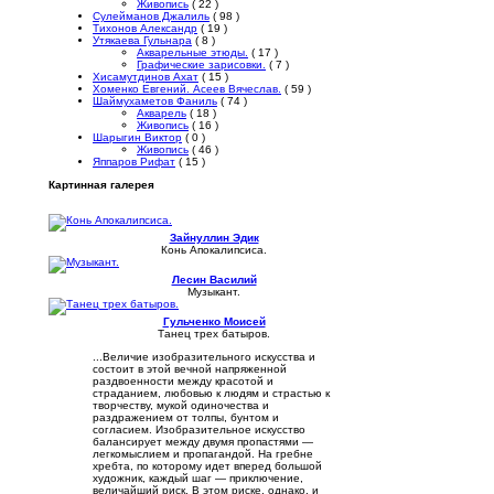
Живопись
( 22 )
Сулейманов Джалиль
( 98 )
Тихонов Александр
( 19 )
Утякаева Гульнара
( 8 )
Акварельные этюды.
( 17 )
Графические зарисовки.
( 7 )
Хисамутдинов Ахат
( 15 )
Хоменко Евгений. Асеев Вячеслав.
( 59 )
Шаймухаметов Фаниль
( 74 )
Акварель
( 18 )
Живопись
( 16 )
Шарыгин Виктор
( 0 )
Живопись
( 46 )
Яппаров Рифат
( 15 )
Картинная галерея
Зайнуллин Эдик
Конь Апокалипсиса.
Лесин Василий
Музыкант.
Гульченко Моисей
Танец трех батыров.
...Величие изобразительного искусства и
состоит в этой вечной напряженной
раздвоенности между красотой и
страданием, любовью к людям и страстью к
творчеству, мукой одиночества и
раздражением от толпы, бунтом и
согласием. Изобразительное искусство
балансирует между двумя пропастями —
легкомыслием и пропагандой. На гребне
хребта, по которому идет вперед большой
художник, каждый шаг — приключение,
величайший риск. В этом риске, однако, и