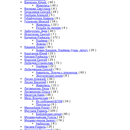
Варюхин Юрий.
( 60 )
Живопись
( 40 )
Вилкова Светлана
( 8 )
Герасимов Сергей
( 29 )
Гребнев Алексей
( 5 )
Губайдуллин Камиль
( 9 )
Гульченко Моисей
( 18 )
Живопись.
( 10 )
Резьба по дереву
( 6 )
Зайнуллин Эдик
( 40 )
Игнатенко Сергей
( 7 )
Кадыров Рафаэль
( 172 )
Графика
( 3 )
Эскизы
( 5 )
Кашаев Анвар
( 30 )
Анвар Кашаев. Графика (тушь, перо).
( 20 )
Каштанов Юрий
( 22 )
Кираев Рафаэль
( 14 )
Краснов Сергей
( 25 )
Лебедев Станислав.
( 71 )
Графика
( 22 )
Лебедянцев Сергей
( 78 )
Акварель. Этюды с пленеров.
( 83 )
Эротическая серия
( 8 )
Лесин Алексей.
( 34 )
Лесин Василий
( 103 )
Живопись.
( 21 )
Литвиненко Лена
( 31 )
Литвиненко Ольга
( 18 )
Мазитов Амир
( 46 )
Меос Владислав
( 0 )
Из собрания БГХМ
( 24 )
Портреты
( 6 )
Миннебаев Ринат
( 15 )
Мустаев Рамиль
( 105 )
Библейская серия
( 85 )
Мухамедьярова Гузель
( 18 )
Мухаметдинов Зиялет
( 78 )
Наброски.
( 8 )
Нагаев Рамиль
( 25 )
Немчинов Геннадий
( 23 )