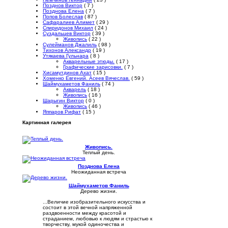
Позднов Виктор
( 7 )
Позднова Елена
( 7 )
Попов Болеслав
( 87 )
Сафаралиев Алимет
( 29 )
Спиридонов Михаил
( 24 )
Суздальцев Виктор
( 39 )
Живопись
( 22 )
Сулейманов Джалиль
( 98 )
Тихонов Александр
( 19 )
Утякаева Гульнара
( 8 )
Акварельные этюды.
( 17 )
Графические зарисовки.
( 7 )
Хисамутдинов Ахат
( 15 )
Хоменко Евгений. Асеев Вячеслав.
( 59 )
Шаймухаметов Фаниль
( 74 )
Акварель
( 18 )
Живопись
( 16 )
Шарыгин Виктор
( 0 )
Живопись
( 46 )
Яппаров Рифат
( 15 )
Картинная галерея
Живопись.
Теплый день.
Позднова Елена
Неожиданная встреча
Шаймухаметов Фаниль
Дерево жизни.
...Величие изобразительного искусства и
состоит в этой вечной напряженной
раздвоенности между красотой и
страданием, любовью к людям и страстью к
творчеству, мукой одиночества и