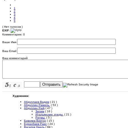
1
2
3
4
5
( Нет голосов )
EXIF
:
Комментарии: 0
Ваше Имя
Ваш Email
Ваш комментарий
Отправить
Художники:
Абдуллаев Вадим
( 21 )
Абдуллин Рамиль.
( 53 )
Абдуллин Риф
( 47 )
Зилим
( 16 )
Итальянские этюды.
( 21 )
Ритмы.
( 5 )
Бивняев Виктор
( 15 )
Буранбаев Раис
( 24 )
Вагапов Наиль
( 69 )