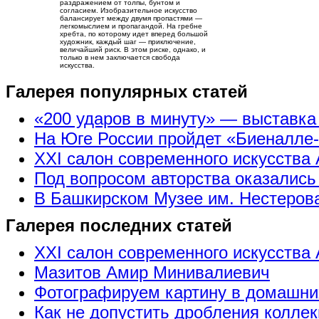
раздражением от толпы, бунтом и
согласием. Изобразительное искусство
балансирует между двумя пропастями —
легкомыслием и пропагандой. На гребне
хребта, по которому идет вперед большой
художник, каждый шаг — приключение,
величайший риск. В этом риске, однако, и
только в нем заключается свобода
искусства.
Галерея популярных статей
«200 ударов в минуту» — выставк
На Юге России пройдет «Биеналле
XXI салон современного искусства 
Под вопросом авторства оказались
В Башкирском Музее им. Нестерова
Галерея последних статей
XXI салон современного искусства 
Мазитов Амир Минивалиевич
Фотографируем картину в домашни
Как не допустить дробления коллек