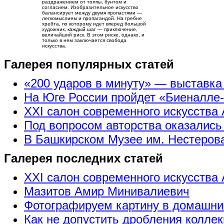
раздражением от толпы, бунтом и
согласием. Изобразительное искусство
балансирует между двумя пропастями —
легкомыслием и пропагандой. На гребне
хребта, по которому идет вперед большой
художник, каждый шаг — приключение,
величайший риск. В этом риске, однако, и
только в нем заключается свобода
искусства.
Галерея популярных статей
«200 ударов в минуту» — выставк
На Юге России пройдет «Биеналле
XXI салон современного искусства 
Под вопросом авторства оказались
В Башкирском Музее им. Нестерова
Галерея последних статей
XXI салон современного искусства 
Мазитов Амир Минивалиевич
Фотографируем картину в домашни
Как не допустить дробления коллек