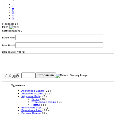
1
2
3
4
5
( Голосов: 1 )
EXIF
:
Комментарии: 0
Ваше Имя
Ваш Email
Ваш комментарий
Отправить
Художники:
Абдуллаев Вадим
( 21 )
Абдуллин Рамиль.
( 53 )
Абдуллин Риф
( 47 )
Зилим
( 16 )
Итальянские этюды.
( 21 )
Ритмы.
( 5 )
Бивняев Виктор
( 15 )
Буранбаев Раис
( 24 )
Вагапов Наиль
( 69 )