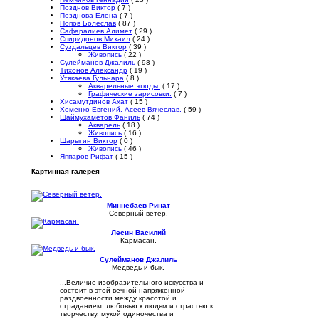
Позднов Виктор
( 7 )
Позднова Елена
( 7 )
Попов Болеслав
( 87 )
Сафаралиев Алимет
( 29 )
Спиридонов Михаил
( 24 )
Суздальцев Виктор
( 39 )
Живопись
( 22 )
Сулейманов Джалиль
( 98 )
Тихонов Александр
( 19 )
Утякаева Гульнара
( 8 )
Акварельные этюды.
( 17 )
Графические зарисовки.
( 7 )
Хисамутдинов Ахат
( 15 )
Хоменко Евгений. Асеев Вячеслав.
( 59 )
Шаймухаметов Фаниль
( 74 )
Акварель
( 18 )
Живопись
( 16 )
Шарыгин Виктор
( 0 )
Живопись
( 46 )
Яппаров Рифат
( 15 )
Картинная галерея
Миннебаев Ринат
Северный ветер.
Лесин Василий
Кармасан.
Сулейманов Джалиль
Медведь и бык.
...Величие изобразительного искусства и
состоит в этой вечной напряженной
раздвоенности между красотой и
страданием, любовью к людям и страстью к
творчеству, мукой одиночества и