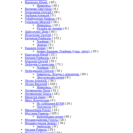
Варюхин Юрий.
( 60 )
Живопись
( 40 )
Вилкова Светлана
( 8 )
Герасимов Сергей
( 29 )
Гребнев Алексей
( 5 )
Губайдуллин Камиль
( 9 )
Гульченко Моисей
( 18 )
Живопись.
( 10 )
Резьба по дереву
( 6 )
Зайнуллин Эдик
( 40 )
Игнатенко Сергей
( 7 )
Кадыров Рафаэль
( 172 )
Графика
( 3 )
Эскизы
( 5 )
Кашаев Анвар
( 30 )
Анвар Кашаев. Графика (тушь, перо).
( 20 )
Каштанов Юрий
( 22 )
Кираев Рафаэль
( 14 )
Краснов Сергей
( 25 )
Лебедев Станислав.
( 71 )
Графика
( 22 )
Лебедянцев Сергей
( 78 )
Акварель. Этюды с пленеров.
( 83 )
Эротическая серия
( 8 )
Лесин Алексей.
( 34 )
Лесин Василий
( 103 )
Живопись.
( 21 )
Литвиненко Лена
( 31 )
Литвиненко Ольга
( 18 )
Мазитов Амир
( 46 )
Меос Владислав
( 0 )
Из собрания БГХМ
( 24 )
Портреты
( 6 )
Миннебаев Ринат
( 15 )
Мустаев Рамиль
( 105 )
Библейская серия
( 85 )
Мухамедьярова Гузель
( 18 )
Мухаметдинов Зиялет
( 78 )
Наброски.
( 8 )
Нагаев Рамиль
( 25 )
Немчинов Геннадий
( 23 )