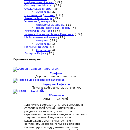
Сафаралиев Алимет
( 29 )
Спиридонов Михаил
( 24 )
Суздальцев Виктор
( 39 )
Живопись
( 22 )
Сулейманов Джалиль
( 98 )
Тихонов Александр
( 19 )
Утякаева Гульнара
( 8 )
Акварельные этюды.
( 17 )
Графические зарисовки.
( 7 )
Хисамутдинов Ахат
( 15 )
Хоменко Евгений. Асеев Вячеслав.
( 59 )
Шаймухаметов Фаниль
( 74 )
Акварель
( 18 )
Живопись
( 16 )
Шарыгин Виктор
( 0 )
Живопись
( 46 )
Яппаров Рифат
( 15 )
Картинная галерея
Графика
Деревня, занесенная снегом.
Кадыров Рафаэль
Полет в добровольном заточении.
Живопись
Янган – Тау. Иней.
...Величие изобразительного искусства и
состоит в этой вечной напряженной
раздвоенности между красотой и
страданием, любовью к людям и страстью к
творчеству, мукой одиночества и
раздражением от толпы, бунтом и
согласием. Изобразительное искусство
балансирует между двумя пропастями —