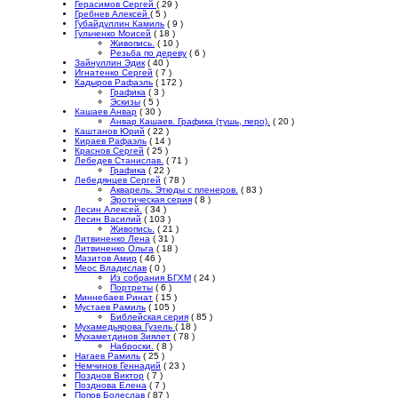
Герасимов Сергей
( 29 )
Гребнев Алексей
( 5 )
Губайдуллин Камиль
( 9 )
Гульченко Моисей
( 18 )
Живопись.
( 10 )
Резьба по дереву
( 6 )
Зайнуллин Эдик
( 40 )
Игнатенко Сергей
( 7 )
Кадыров Рафаэль
( 172 )
Графика
( 3 )
Эскизы
( 5 )
Кашаев Анвар
( 30 )
Анвар Кашаев. Графика (тушь, перо).
( 20 )
Каштанов Юрий
( 22 )
Кираев Рафаэль
( 14 )
Краснов Сергей
( 25 )
Лебедев Станислав.
( 71 )
Графика
( 22 )
Лебедянцев Сергей
( 78 )
Акварель. Этюды с пленеров.
( 83 )
Эротическая серия
( 8 )
Лесин Алексей.
( 34 )
Лесин Василий
( 103 )
Живопись.
( 21 )
Литвиненко Лена
( 31 )
Литвиненко Ольга
( 18 )
Мазитов Амир
( 46 )
Меос Владислав
( 0 )
Из собрания БГХМ
( 24 )
Портреты
( 6 )
Миннебаев Ринат
( 15 )
Мустаев Рамиль
( 105 )
Библейская серия
( 85 )
Мухамедьярова Гузель
( 18 )
Мухаметдинов Зиялет
( 78 )
Наброски.
( 8 )
Нагаев Рамиль
( 25 )
Немчинов Геннадий
( 23 )
Позднов Виктор
( 7 )
Позднова Елена
( 7 )
Попов Болеслав
( 87 )