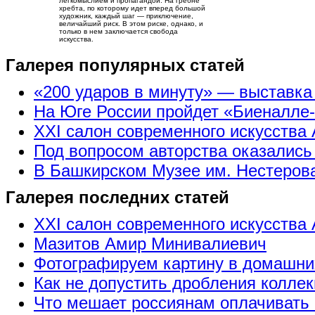
легкомыслием и пропагандой. На гребне
хребта, по которому идет вперед большой
художник, каждый шаг — приключение,
величайший риск. В этом риске, однако, и
только в нем заключается свобода
искусства.
Галерея популярных статей
«200 ударов в минуту» — выставк
На Юге России пройдет «Биеналле
XXI салон современного искусства 
Под вопросом авторства оказались
В Башкирском Музее им. Нестерова
Галерея последних статей
XXI салон современного искусства 
Мазитов Амир Минивалиевич
Фотографируем картину в домашни
Как не допустить дробления коллек
Что мешает россиянам оплачивать 