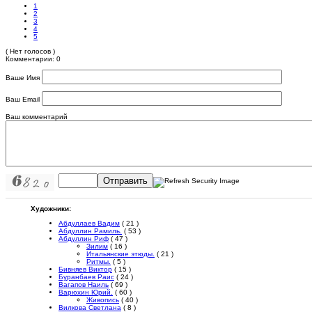
1
2
3
4
5
( Нет голосов )
Комментарии: 0
Ваше Имя
Ваш Email
Ваш комментарий
Отправить
Художники:
Абдуллаев Вадим
( 21 )
Абдуллин Рамиль.
( 53 )
Абдуллин Риф
( 47 )
Зилим
( 16 )
Итальянские этюды.
( 21 )
Ритмы.
( 5 )
Бивняев Виктор
( 15 )
Буранбаев Раис
( 24 )
Вагапов Наиль
( 69 )
Варюхин Юрий.
( 60 )
Живопись
( 40 )
Вилкова Светлана
( 8 )