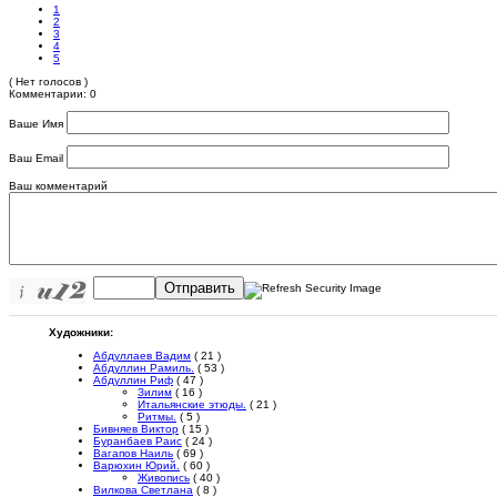
1
2
3
4
5
( Нет голосов )
Комментарии: 0
Ваше Имя
Ваш Email
Ваш комментарий
Отправить
Художники:
Абдуллаев Вадим
( 21 )
Абдуллин Рамиль.
( 53 )
Абдуллин Риф
( 47 )
Зилим
( 16 )
Итальянские этюды.
( 21 )
Ритмы.
( 5 )
Бивняев Виктор
( 15 )
Буранбаев Раис
( 24 )
Вагапов Наиль
( 69 )
Варюхин Юрий.
( 60 )
Живопись
( 40 )
Вилкова Светлана
( 8 )