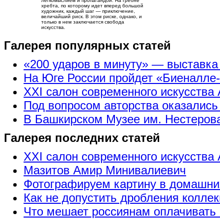
легкомыслием и пропагандой. На гребне
хребта, по которому идет вперед большой
художник, каждый шаг — приключение,
величайший риск. В этом риске, однако, и
только в нем заключается свобода
искусства.
Галерея популярных статей
«200 ударов в минуту» — выставк
На Юге России пройдет «Биеналле
XXI салон современного искусства 
Под вопросом авторства оказались
В Башкирском Музее им. Нестерова
Галерея последних статей
XXI салон современного искусства 
Мазитов Амир Минивалиевич
Фотографируем картину в домашни
Как не допустить дробления коллек
Что мешает россиянам оплачивать 