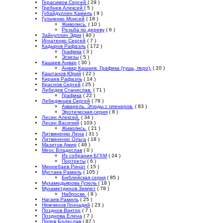
Герасимов Сергей
( 29 )
Гребнев Алексей
( 5 )
Губайдуллин Камиль
( 9 )
Гульченко Моисей
( 18 )
Живопись.
( 10 )
Резьба по дереву
( 6 )
Зайнуллин Эдик
( 40 )
Игнатенко Сергей
( 7 )
Кадыров Рафаэль
( 172 )
Графика
( 3 )
Эскизы
( 5 )
Кашаев Анвар
( 30 )
Анвар Кашаев. Графика (тушь, перо).
( 20 )
Каштанов Юрий
( 22 )
Кираев Рафаэль
( 14 )
Краснов Сергей
( 25 )
Лебедев Станислав.
( 71 )
Графика
( 22 )
Лебедянцев Сергей
( 78 )
Акварель. Этюды с пленеров.
( 83 )
Эротическая серия
( 8 )
Лесин Алексей.
( 34 )
Лесин Василий
( 103 )
Живопись.
( 21 )
Литвиненко Лена
( 31 )
Литвиненко Ольга
( 18 )
Мазитов Амир
( 46 )
Меос Владислав
( 0 )
Из собрания БГХМ
( 24 )
Портреты
( 6 )
Миннебаев Ринат
( 15 )
Мустаев Рамиль
( 105 )
Библейская серия
( 85 )
Мухамедьярова Гузель
( 18 )
Мухаметдинов Зиялет
( 78 )
Наброски.
( 8 )
Нагаев Рамиль
( 25 )
Немчинов Геннадий
( 23 )
Позднов Виктор
( 7 )
Позднова Елена
( 7 )
Попов Болеслав
( 87 )