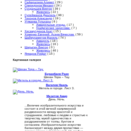
Сафаралиев Алимет
( 29 )
Спиридонов Михаил
( 24 )
Суздальцев Виктор
( 39 )
Живопись
( 22 )
Сулейманов Джалиль
( 98 )
Тихонов Александр
( 19 )
Утякаева Гульнара
( 8 )
Акварельные этюды.
( 17 )
Графические зарисовки.
( 7 )
Хисамутдинов Ахат
( 15 )
Хоменко Евгений. Асеев Вячеслав.
( 59 )
Шаймухаметов Фаниль
( 74 )
Акварель
( 18 )
Живопись
( 16 )
Шарыгин Виктор
( 0 )
Живопись
( 46 )
Яппаров Рифат
( 15 )
Картинная галерея
Буранбаев Раис
Шихан Тора – Тау.
Вагапов Наиль
Метель в городе. Лист 3.
Мазитов Амир
День. Ночь.
...Величие изобразительного искусства и
состоит в этой вечной напряженной
раздвоенности между красотой и
страданием, любовью к людям и страстью к
творчеству, мукой одиночества и
раздражением от толпы, бунтом и
согласием. Изобразительное искусство
балансирует между двумя пропастями —