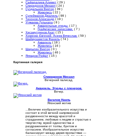
Сафаралиев Алимет
( 29 )
Спиридонов Михаил
( 24 )
Суздальцев Виктор
( 39 )
Живопись
( 22 )
Сулейманов Джалиль
( 98 )
Тихонов Александр
( 19 )
Утякаева Гульнара
( 8 )
Акварельные этюды.
( 17 )
Графические зарисовки.
( 7 )
Хисамутдинов Ахат
( 15 )
Хоменко Евгений. Асеев Вячеслав.
( 59 )
Шаймухаметов Фаниль
( 74 )
Акварель
( 18 )
Живопись
( 16 )
Шарыгин Виктор
( 0 )
Живопись
( 46 )
Яппаров Рифат
( 15 )
Картинная галерея
Спиридонов Михаил
Вечерний палисад.
Акварель. Этюды с пленеров.
Вечер.
Вагапов Наиль
Японский мотив
...Величие изобразительного искусства и
состоит в этой вечной напряженной
раздвоенности между красотой и
страданием, любовью к людям и страстью к
творчеству, мукой одиночества и
раздражением от толпы, бунтом и
согласием. Изобразительное искусство
балансирует между двумя пропастями —