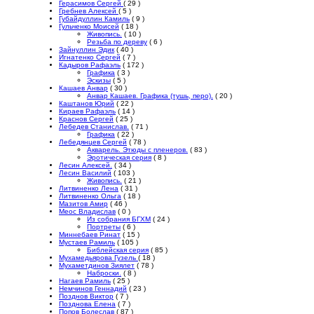
Герасимов Сергей
( 29 )
Гребнев Алексей
( 5 )
Губайдуллин Камиль
( 9 )
Гульченко Моисей
( 18 )
Живопись.
( 10 )
Резьба по дереву
( 6 )
Зайнуллин Эдик
( 40 )
Игнатенко Сергей
( 7 )
Кадыров Рафаэль
( 172 )
Графика
( 3 )
Эскизы
( 5 )
Кашаев Анвар
( 30 )
Анвар Кашаев. Графика (тушь, перо).
( 20 )
Каштанов Юрий
( 22 )
Кираев Рафаэль
( 14 )
Краснов Сергей
( 25 )
Лебедев Станислав.
( 71 )
Графика
( 22 )
Лебедянцев Сергей
( 78 )
Акварель. Этюды с пленеров.
( 83 )
Эротическая серия
( 8 )
Лесин Алексей.
( 34 )
Лесин Василий
( 103 )
Живопись.
( 21 )
Литвиненко Лена
( 31 )
Литвиненко Ольга
( 18 )
Мазитов Амир
( 46 )
Меос Владислав
( 0 )
Из собрания БГХМ
( 24 )
Портреты
( 6 )
Миннебаев Ринат
( 15 )
Мустаев Рамиль
( 105 )
Библейская серия
( 85 )
Мухамедьярова Гузель
( 18 )
Мухаметдинов Зиялет
( 78 )
Наброски.
( 8 )
Нагаев Рамиль
( 25 )
Немчинов Геннадий
( 23 )
Позднов Виктор
( 7 )
Позднова Елена
( 7 )
Попов Болеслав
( 87 )