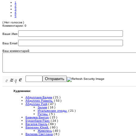
1
2
3
4
5
( Нет голосов )
Комментарии: 0
Ваше Имя
Ваш Email
Ваш комментарий
Отправить
Художники:
Абдуллаев Вадим
( 21 )
Абдуллин Рамиль.
( 53 )
Абдуллин Риф
( 47 )
Зилим
( 16 )
Итальянские этюды.
( 21 )
Ритмы.
( 5 )
Бивняев Виктор
( 15 )
Буранбаев Раис
( 24 )
Вагапов Наиль
( 69 )
Варюхин Юрий.
( 60 )
Живопись
( 40 )
Вилкова Светлана
( 8 )