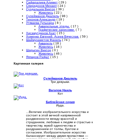
Сафаралиев Алимет
( 29 )
Спиридонов Михаил
( 24 )
Суздальцев Виктор
( 39 )
Живопись
( 22 )
Сулейманов Джалиль
( 98 )
Тихонов Александр
( 19 )
Утякаева Гульнара
( 8 )
Акварельные этюды.
( 17 )
Графические зарисовки.
( 7 )
Хисамутдинов Ахат
( 15 )
Хоменко Евгений. Асеев Вячеслав.
( 59 )
Шаймухаметов Фаниль
( 74 )
Акварель
( 18 )
Живопись
( 16 )
Шарыгин Виктор
( 0 )
Живопись
( 46 )
Яппаров Рифат
( 15 )
Картинная галерея
Сулейманов Джалиль
Три девушки.
Вагапов Наиль
Кот
Библейская серия
Иуда.
...Величие изобразительного искусства и
состоит в этой вечной напряженной
раздвоенности между красотой и
страданием, любовью к людям и страстью к
творчеству, мукой одиночества и
раздражением от толпы, бунтом и
согласием. Изобразительное искусство
балансирует между двумя пропастями —