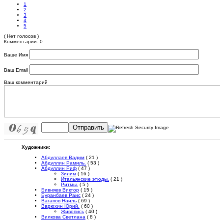
1
2
3
4
5
( Нет голосов )
Комментарии: 0
Ваше Имя
Ваш Email
Ваш комментарий
Отправить
Художники:
Абдуллаев Вадим
( 21 )
Абдуллин Рамиль.
( 53 )
Абдуллин Риф
( 47 )
Зилим
( 16 )
Итальянские этюды.
( 21 )
Ритмы.
( 5 )
Бивняев Виктор
( 15 )
Буранбаев Раис
( 24 )
Вагапов Наиль
( 69 )
Варюхин Юрий.
( 60 )
Живопись
( 40 )
Вилкова Светлана
( 8 )