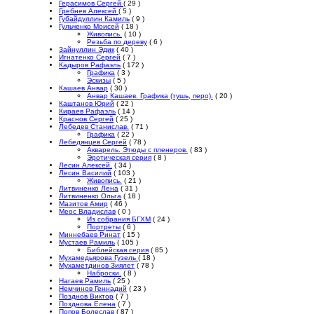
Герасимов Сергей
( 29 )
Гребнев Алексей
( 5 )
Губайдуллин Камиль
( 9 )
Гульченко Моисей
( 18 )
Живопись.
( 10 )
Резьба по дереву
( 6 )
Зайнуллин Эдик
( 40 )
Игнатенко Сергей
( 7 )
Кадыров Рафаэль
( 172 )
Графика
( 3 )
Эскизы
( 5 )
Кашаев Анвар
( 30 )
Анвар Кашаев. Графика (тушь, перо).
( 20 )
Каштанов Юрий
( 22 )
Кираев Рафаэль
( 14 )
Краснов Сергей
( 25 )
Лебедев Станислав.
( 71 )
Графика
( 22 )
Лебедянцев Сергей
( 78 )
Акварель. Этюды с пленеров.
( 83 )
Эротическая серия
( 8 )
Лесин Алексей.
( 34 )
Лесин Василий
( 103 )
Живопись.
( 21 )
Литвиненко Лена
( 31 )
Литвиненко Ольга
( 18 )
Мазитов Амир
( 46 )
Меос Владислав
( 0 )
Из собрания БГХМ
( 24 )
Портреты
( 6 )
Миннебаев Ринат
( 15 )
Мустаев Рамиль
( 105 )
Библейская серия
( 85 )
Мухамедьярова Гузель
( 18 )
Мухаметдинов Зиялет
( 78 )
Наброски.
( 8 )
Нагаев Рамиль
( 25 )
Немчинов Геннадий
( 23 )
Позднов Виктор
( 7 )
Позднова Елена
( 7 )
Попов Болеслав
( 87 )