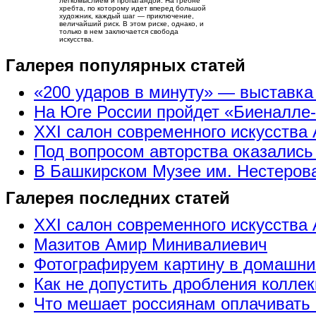
легкомыслием и пропагандой. На гребне
хребта, по которому идет вперед большой
художник, каждый шаг — приключение,
величайший риск. В этом риске, однако, и
только в нем заключается свобода
искусства.
Галерея популярных статей
«200 ударов в минуту» — выставк
На Юге России пройдет «Биеналле
XXI салон современного искусства 
Под вопросом авторства оказались
В Башкирском Музее им. Нестерова
Галерея последних статей
XXI салон современного искусства 
Мазитов Амир Минивалиевич
Фотографируем картину в домашни
Как не допустить дробления коллек
Что мешает россиянам оплачивать 