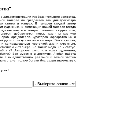
ства"
е для демонстрации изобразительного искусства.
нной галерее мы предлагаем вам для просмотра
ых стилях и жанрах. В галерее каждый автор
ам художника. В экспозиции нашей галереи всегда
представлены все жанры: реализм, сюрреализм,
иряется, добавляются новые картины как уже
еров, арт-дилеров, кураторов корпоративных и
русского искусства во всем мире. Это искусство,
м и соглашающимся, честолюбивым и скромным,
еменном интерьере не только мода, но и статус,
выбрать? Авторское фото или холст художника,
бытия? Все уместно и доступно. Любая работа
ми, с их единственной реальной и вечной частью
знь станет только богаче благодаря знакомству с
упок!