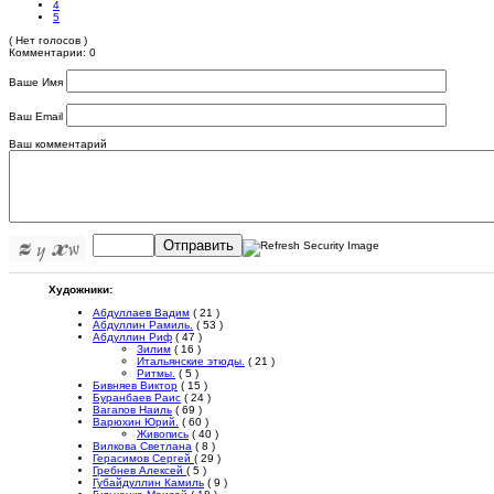
4
5
( Нет голосов )
Комментарии: 0
Ваше Имя
Ваш Email
Ваш комментарий
Отправить
Художники:
Абдуллаев Вадим
( 21 )
Абдуллин Рамиль.
( 53 )
Абдуллин Риф
( 47 )
Зилим
( 16 )
Итальянские этюды.
( 21 )
Ритмы.
( 5 )
Бивняев Виктор
( 15 )
Буранбаев Раис
( 24 )
Вагапов Наиль
( 69 )
Варюхин Юрий.
( 60 )
Живопись
( 40 )
Вилкова Светлана
( 8 )
Герасимов Сергей
( 29 )
Гребнев Алексей
( 5 )
Губайдуллин Камиль
( 9 )