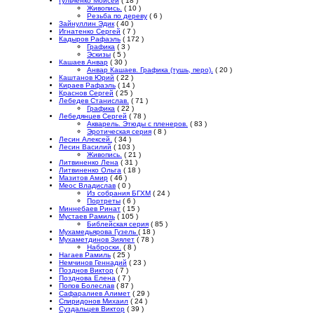
Гульченко Моисей
( 18 )
Живопись.
( 10 )
Резьба по дереву
( 6 )
Зайнуллин Эдик
( 40 )
Игнатенко Сергей
( 7 )
Кадыров Рафаэль
( 172 )
Графика
( 3 )
Эскизы
( 5 )
Кашаев Анвар
( 30 )
Анвар Кашаев. Графика (тушь, перо).
( 20 )
Каштанов Юрий
( 22 )
Кираев Рафаэль
( 14 )
Краснов Сергей
( 25 )
Лебедев Станислав.
( 71 )
Графика
( 22 )
Лебедянцев Сергей
( 78 )
Акварель. Этюды с пленеров.
( 83 )
Эротическая серия
( 8 )
Лесин Алексей.
( 34 )
Лесин Василий
( 103 )
Живопись.
( 21 )
Литвиненко Лена
( 31 )
Литвиненко Ольга
( 18 )
Мазитов Амир
( 46 )
Меос Владислав
( 0 )
Из собрания БГХМ
( 24 )
Портреты
( 6 )
Миннебаев Ринат
( 15 )
Мустаев Рамиль
( 105 )
Библейская серия
( 85 )
Мухамедьярова Гузель
( 18 )
Мухаметдинов Зиялет
( 78 )
Наброски.
( 8 )
Нагаев Рамиль
( 25 )
Немчинов Геннадий
( 23 )
Позднов Виктор
( 7 )
Позднова Елена
( 7 )
Попов Болеслав
( 87 )
Сафаралиев Алимет
( 29 )
Спиридонов Михаил
( 24 )
Суздальцев Виктор
( 39 )