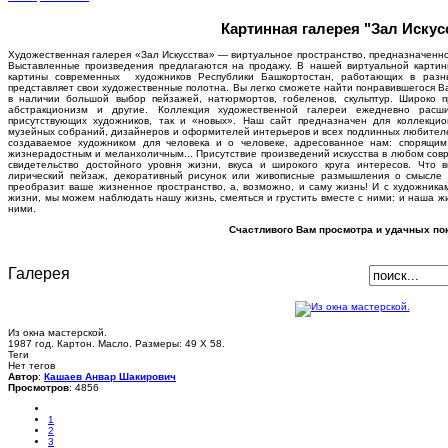
Картинная галерея "Зал Искус
Художественная галерея «Зал Искусства» — виртуальное пространство, предназначенно
Выставленные произведения предлагаются на продажу. В нашей виртуальной карти
картины современных художников Республики Башкортостан, работающих в разн
представляет свои художественные полотна. Вы легко сможете найти понравившегося В
в наличии большой выбор пейзажей, натюрмортов, гобеленов, скульптур. Широко 
абстракционизм и другие. Коллекция художественной галереи ежедневно расш
присутствующих художников, так и «новых». Наш сайт предназначен для коллекцион
музейных собраний, дизайнеров и оформителей интерьеров и всех подлинных любителей 
создаваемое художником для человека и о человеке, адресованное нам: спорящи
жизнерадостным и меланхоличным... Присутствие произведений искусства в любом совр
свидетельство достойного уровня жизни, вкуса и широкого круга интересов. Что 
лирический пейзаж, декоративный рисунок или живописные размышления о смысле 
преобразит ваше жизненное пространство, а, возможно, и саму жизнь! И с художника
жизни, мы можем наблюдать нашу жизнь, смеяться и грустить вместе с ними: и наша жи
ними.
Счастливого Вам просмотра и удачных пок
Галерея
Из окна мастерской.
1987 год. Картон. Масло. Размеры: 49 Х 58.
Теги
Нет тегов
Автор
:
Кашаев Анвар Шакирович
Просмотров
: 4856
1
2
3