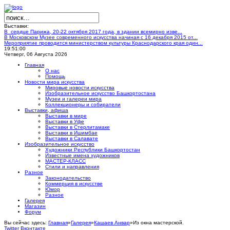
Выставки:
В сердце Парижа, 20-22 октября 2017 года, в здании всемирно изве...
В Московском Музее современного искусства начиная с 16 декабря 2015 от...
Мероприятие проводится министерством культуры Краснодарского края один...
19:51:00
Четверг, 06 Августа 2026
Главная
О нас
Помощь
Новости мира искусства
Мировые новости искусства
Изобразительное искусство Башкортостана
Музеи и галереи мира
Коллекционеры и собиратели
Выставки, афиша
Выставки в мире
Выставки в Уфе
Выставки в Стерлитамаке
Выставки в Ишимбае
Выставки в Салавате
Изобразительное искусство
Художники Республики Башкортостан
Известные имена художников
МАСТЕР-КЛАСС
Стили и направления
Разное
Законодательство
Коммерция в искусстве
Юмор
Разное
Галерея
Магазин
Форум
Вы сейчас здесь:
Главная
»
Галерея
»
Кашаев Анвар
»
Из окна мастерской.
Twitter
Вконтакте