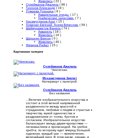
Живопись
( 22 )
Сулейманов Джалиль
( 98 )
Тихонов Александр
( 19 )
Утякаева Гульнара
( 8 )
Акварельные этюды.
( 17 )
Графические зарисовки.
( 7 )
Хисамутдинов Ахат
( 15 )
Хоменко Евгений. Асеев Вячеслав.
( 59 )
Шаймухаметов Фаниль
( 74 )
Акварель
( 18 )
Живопись
( 16 )
Шарыгин Виктор
( 0 )
Живопись
( 46 )
Яппаров Рифат
( 15 )
Картинная галерея
Сулейманов Джалиль
Чингисхан.
Мухаметдинов Зиялет
Натюрморт с палитрой.
Сулейманов Джалиль
Без названия.
...Величие изобразительного искусства и
состоит в этой вечной напряженной
раздвоенности между красотой и
страданием, любовью к людям и страстью к
творчеству, мукой одиночества и
раздражением от толпы, бунтом и
согласием. Изобразительное искусство
балансирует между двумя пропастями —
легкомыслием и пропагандой. На гребне
хребта, по которому идет вперед большой
художник, каждый шаг — приключение,
величайший риск. В этом риске, однако, и