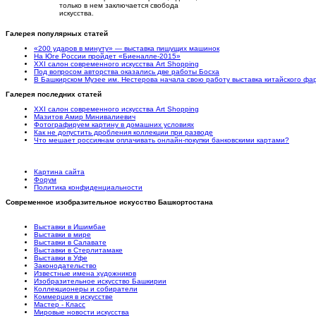
только в нем заключается свобода
искусства.
Галерея популярных статей
«200 ударов в минуту» — выставка пишущих машинок
На Юге России пройдет «Биеналле-2015»
XXI салон современного искусства Art Shopping
Под вопросом авторства оказались две работы Босха
В Башкирском Музее им. Нестерова начала свою работу выставка китайского ф
Галерея последних статей
XXI салон современного искусства Art Shopping
Мазитов Амир Минивалиевич
Фотографируем картину в домашних условиях
Как не допустить дробления коллекции при разводе
Что мешает россиянам оплачивать онлайн-покупки банковскими картами?
Картина сайта
Форум
Политика конфиденциальности
Современное изобразительное искусство Башкортостана
Выставки в Ишимбае
Выставки в мире
Выставки в Салавате
Выставки в Стерлитамаке
Выставки в Уфе
Законодательство
Известные имена художников
Изобразительное искусство Башкирии
Коллекционеры и собиратели
Коммерция в искусстве
Мастер - Класс
Мировые новости искусства