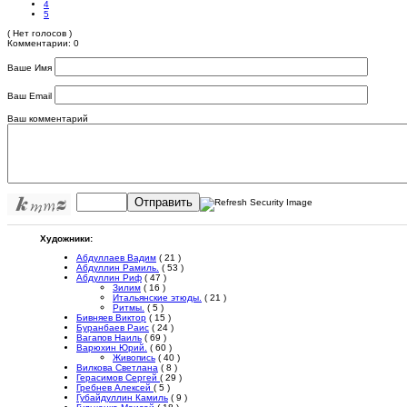
4
5
( Нет голосов )
Комментарии: 0
Ваше Имя
Ваш Email
Ваш комментарий
Отправить
Художники:
Абдуллаев Вадим
( 21 )
Абдуллин Рамиль.
( 53 )
Абдуллин Риф
( 47 )
Зилим
( 16 )
Итальянские этюды.
( 21 )
Ритмы.
( 5 )
Бивняев Виктор
( 15 )
Буранбаев Раис
( 24 )
Вагапов Наиль
( 69 )
Варюхин Юрий.
( 60 )
Живопись
( 40 )
Вилкова Светлана
( 8 )
Герасимов Сергей
( 29 )
Гребнев Алексей
( 5 )
Губайдуллин Камиль
( 9 )