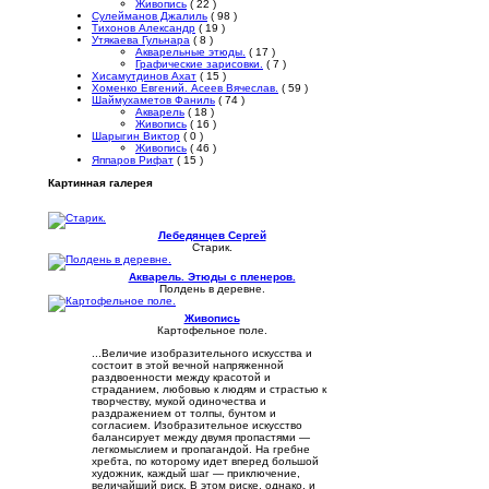
Живопись
( 22 )
Сулейманов Джалиль
( 98 )
Тихонов Александр
( 19 )
Утякаева Гульнара
( 8 )
Акварельные этюды.
( 17 )
Графические зарисовки.
( 7 )
Хисамутдинов Ахат
( 15 )
Хоменко Евгений. Асеев Вячеслав.
( 59 )
Шаймухаметов Фаниль
( 74 )
Акварель
( 18 )
Живопись
( 16 )
Шарыгин Виктор
( 0 )
Живопись
( 46 )
Яппаров Рифат
( 15 )
Картинная галерея
Лебедянцев Сергей
Старик.
Акварель. Этюды с пленеров.
Полдень в деревне.
Живопись
Картофельное поле.
...Величие изобразительного искусства и
состоит в этой вечной напряженной
раздвоенности между красотой и
страданием, любовью к людям и страстью к
творчеству, мукой одиночества и
раздражением от толпы, бунтом и
согласием. Изобразительное искусство
балансирует между двумя пропастями —
легкомыслием и пропагандой. На гребне
хребта, по которому идет вперед большой
художник, каждый шаг — приключение,
величайший риск. В этом риске, однако, и