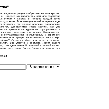
ства"
е для демонстрации изобразительного искусства.
нной галерее мы предлагаем вам для просмотра
ых стилях и жанрах. В галерее каждый автор
ам художника. В экспозиции нашей галереи всегда
представлены все жанры: реализм, сюрреализм,
иряется, добавляются новые картины как уже
еров, арт-дилеров, кураторов корпоративных и
русского искусства во всем мире. Это искусство,
м и соглашающимся, честолюбивым и скромным,
еменном интерьере не только мода, но и статус,
выбрать? Авторское фото или холст художника,
бытия? Все уместно и доступно. Любая работа
ми, с их единственной реальной и вечной частью
знь станет только богаче благодаря знакомству с
упок!