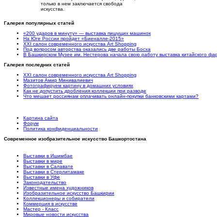
только в нем заключается свобода
искусства.
Галерея популярных статей
«200 ударов в минуту» — выставка пишущих машинок
На Юге России пройдет «Биеналле-2015»
XXI салон современного искусства Art Shopping
Под вопросом авторства оказались две работы Босха
В Башкирском Музее им. Нестерова начала свою работу выставка китайского ф
Галерея последних статей
XXI салон современного искусства Art Shopping
Мазитов Амир Минивалиевич
Фотографируем картину в домашних условиях
Как не допустить дробления коллекции при разводе
Что мешает россиянам оплачивать онлайн-покупки банковскими картами?
Картина сайта
Форум
Политика конфиденциальности
Современное изобразительное искусство Башкортостана
Выставки в Ишимбае
Выставки в мире
Выставки в Салавате
Выставки в Стерлитамаке
Выставки в Уфе
Законодательство
Известные имена художников
Изобразительное искусство Башкирии
Коллекционеры и собиратели
Коммерция в искусстве
Мастер - Класс
Мировые новости искусства