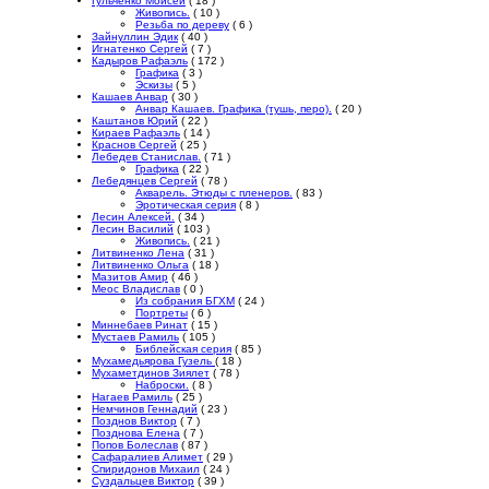
Гульченко Моисей
( 18 )
Живопись.
( 10 )
Резьба по дереву
( 6 )
Зайнуллин Эдик
( 40 )
Игнатенко Сергей
( 7 )
Кадыров Рафаэль
( 172 )
Графика
( 3 )
Эскизы
( 5 )
Кашаев Анвар
( 30 )
Анвар Кашаев. Графика (тушь, перо).
( 20 )
Каштанов Юрий
( 22 )
Кираев Рафаэль
( 14 )
Краснов Сергей
( 25 )
Лебедев Станислав.
( 71 )
Графика
( 22 )
Лебедянцев Сергей
( 78 )
Акварель. Этюды с пленеров.
( 83 )
Эротическая серия
( 8 )
Лесин Алексей.
( 34 )
Лесин Василий
( 103 )
Живопись.
( 21 )
Литвиненко Лена
( 31 )
Литвиненко Ольга
( 18 )
Мазитов Амир
( 46 )
Меос Владислав
( 0 )
Из собрания БГХМ
( 24 )
Портреты
( 6 )
Миннебаев Ринат
( 15 )
Мустаев Рамиль
( 105 )
Библейская серия
( 85 )
Мухамедьярова Гузель
( 18 )
Мухаметдинов Зиялет
( 78 )
Наброски.
( 8 )
Нагаев Рамиль
( 25 )
Немчинов Геннадий
( 23 )
Позднов Виктор
( 7 )
Позднова Елена
( 7 )
Попов Болеслав
( 87 )
Сафаралиев Алимет
( 29 )
Спиридонов Михаил
( 24 )
Суздальцев Виктор
( 39 )