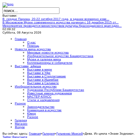
Выставки:
В сердце Парижа, 20-22 октября 2017 года, в здании всемирно изве...
В Московском Музее современного искусства начиная с 16 декабря 2015 от...
Мероприятие проводится министерством культуры Краснодарского края один...
02:09:33
Суббота, 08 Августа 2026
Главная
О нас
Помощь
Новости мира искусства
Мировые новости искусства
Изобразительное искусство Башкортостана
Музеи и галереи мира
Коллекционеры и собиратели
Выставки, афиша
Выставки в мире
Выставки в Уфе
Выставки в Стерлитамаке
Выставки в Ишимбае
Выставки в Салавате
Изобразительное искусство
Художники Республики Башкортостан
Известные имена художников
МАСТЕР-КЛАСС
Стили и направления
Разное
Законодательство
Коммерция в искусстве
Юмор
Разное
Галерея
Магазин
Форум
Вы сейчас здесь:
Главная
»
Галерея
»
Гульченко Моисей
»
Дева. Из цикла «Знаки Зодиака».
Twitter
Вконтакте