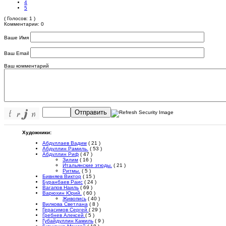
4
5
( Голосов: 1 )
Комментарии: 0
Ваше Имя
Ваш Email
Ваш комментарий
Отправить
Художники:
Абдуллаев Вадим
( 21 )
Абдуллин Рамиль.
( 53 )
Абдуллин Риф
( 47 )
Зилим
( 16 )
Итальянские этюды.
( 21 )
Ритмы.
( 5 )
Бивняев Виктор
( 15 )
Буранбаев Раис
( 24 )
Вагапов Наиль
( 69 )
Варюхин Юрий.
( 60 )
Живопись
( 40 )
Вилкова Светлана
( 8 )
Герасимов Сергей
( 29 )
Гребнев Алексей
( 5 )
Губайдуллин Камиль
( 9 )