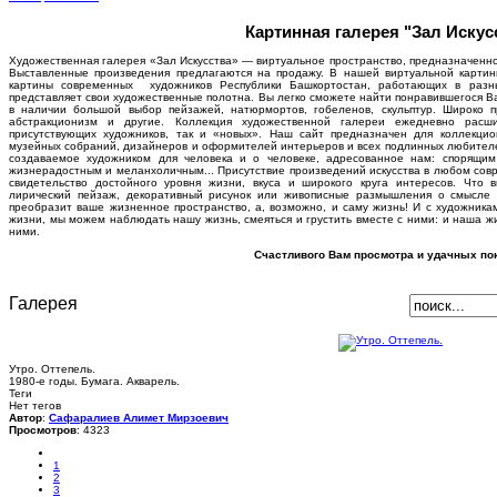
Картинная галерея "Зал Искус
Художественная галерея «Зал Искусства» — виртуальное пространство, предназначенно
Выставленные произведения предлагаются на продажу. В нашей виртуальной карти
картины современных художников Республики Башкортостан, работающих в разн
представляет свои художественные полотна. Вы легко сможете найти понравившегося В
в наличии большой выбор пейзажей, натюрмортов, гобеленов, скульптур. Широко 
абстракционизм и другие. Коллекция художественной галереи ежедневно расш
присутствующих художников, так и «новых». Наш сайт предназначен для коллекцион
музейных собраний, дизайнеров и оформителей интерьеров и всех подлинных любителей 
создаваемое художником для человека и о человеке, адресованное нам: спорящи
жизнерадостным и меланхоличным... Присутствие произведений искусства в любом совр
свидетельство достойного уровня жизни, вкуса и широкого круга интересов. Что 
лирический пейзаж, декоративный рисунок или живописные размышления о смысле 
преобразит ваше жизненное пространство, а, возможно, и саму жизнь! И с художника
жизни, мы можем наблюдать нашу жизнь, смеяться и грустить вместе с ними: и наша жи
ними.
Счастливого Вам просмотра и удачных пок
Галерея
Утро. Оттепель.
1980-е годы. Бумага. Акварель.
Теги
Нет тегов
Автор
:
Сафаралиев Алимет Мирзоевич
Просмотров
: 4323
1
2
3