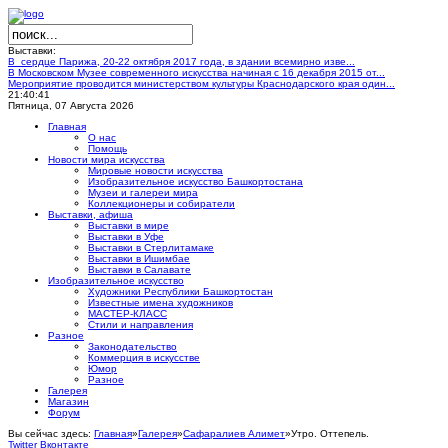
Выставки:
В сердце Парижа, 20-22 октября 2017 года, в здании всемирно изве...
В Московском Музее современного искусства начиная с 16 декабря 2015 от...
Мероприятие проводится министерством культуры Краснодарского края один...
21:40:41
Пятница, 07 Августа 2026
Главная
О нас
Помощь
Новости мира искусства
Мировые новости искусства
Изобразительное искусство Башкортостана
Музеи и галереи мира
Коллекционеры и собиратели
Выставки, афиша
Выставки в мире
Выставки в Уфе
Выставки в Стерлитамаке
Выставки в Ишимбае
Выставки в Салавате
Изобразительное искусство
Художники Республики Башкортостан
Известные имена художников
МАСТЕР-КЛАСС
Стили и направления
Разное
Законодательство
Коммерция в искусстве
Юмор
Разное
Галерея
Магазин
Форум
Вы сейчас здесь:
Главная
»
Галерея
»
Сафаралиев Алимет
»
Утро. Оттепель.
Twitter
Вконтакте