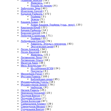
Гульченко Моисей
( 18 )
Живопись.
( 10 )
Резьба по дереву
( 6 )
Зайнуллин Эдик
( 40 )
Игнатенко Сергей
( 7 )
Кадыров Рафаэль
( 172 )
Графика
( 3 )
Эскизы
( 5 )
Кашаев Анвар
( 30 )
Анвар Кашаев. Графика (тушь, перо).
( 20 )
Каштанов Юрий
( 22 )
Кираев Рафаэль
( 14 )
Краснов Сергей
( 25 )
Лебедев Станислав.
( 71 )
Графика
( 22 )
Лебедянцев Сергей
( 78 )
Акварель. Этюды с пленеров.
( 83 )
Эротическая серия
( 8 )
Лесин Алексей.
( 34 )
Лесин Василий
( 103 )
Живопись.
( 21 )
Литвиненко Лена
( 31 )
Литвиненко Ольга
( 18 )
Мазитов Амир
( 46 )
Меос Владислав
( 0 )
Из собрания БГХМ
( 24 )
Портреты
( 6 )
Миннебаев Ринат
( 15 )
Мустаев Рамиль
( 105 )
Библейская серия
( 85 )
Мухамедьярова Гузель
( 18 )
Мухаметдинов Зиялет
( 78 )
Наброски.
( 8 )
Нагаев Рамиль
( 25 )
Немчинов Геннадий
( 23 )
Позднов Виктор
( 7 )
Позднова Елена
( 7 )
Попов Болеслав
( 87 )
Сафаралиев Алимет
( 29 )
Спиридонов Михаил
( 24 )
Суздальцев Виктор
( 39 )