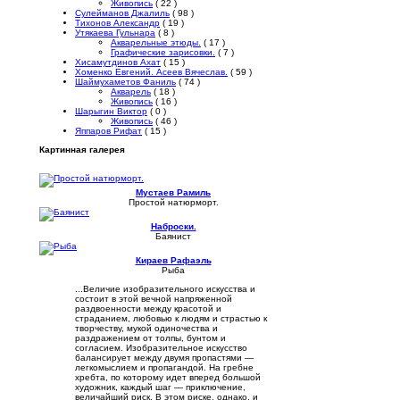
Живопись
( 22 )
Сулейманов Джалиль
( 98 )
Тихонов Александр
( 19 )
Утякаева Гульнара
( 8 )
Акварельные этюды.
( 17 )
Графические зарисовки.
( 7 )
Хисамутдинов Ахат
( 15 )
Хоменко Евгений. Асеев Вячеслав.
( 59 )
Шаймухаметов Фаниль
( 74 )
Акварель
( 18 )
Живопись
( 16 )
Шарыгин Виктор
( 0 )
Живопись
( 46 )
Яппаров Рифат
( 15 )
Картинная галерея
Мустаев Рамиль
Простой натюрморт.
Наброски.
Баянист
Кираев Рафаэль
Рыба
...Величие изобразительного искусства и
состоит в этой вечной напряженной
раздвоенности между красотой и
страданием, любовью к людям и страстью к
творчеству, мукой одиночества и
раздражением от толпы, бунтом и
согласием. Изобразительное искусство
балансирует между двумя пропастями —
легкомыслием и пропагандой. На гребне
хребта, по которому идет вперед большой
художник, каждый шаг — приключение,
величайший риск. В этом риске, однако, и