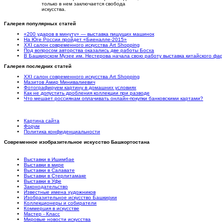
только в нем заключается свобода
искусства.
Галерея популярных статей
«200 ударов в минуту» — выставка пишущих машинок
На Юге России пройдет «Биеналле-2015»
XXI салон современного искусства Art Shopping
Под вопросом авторства оказались две работы Босха
В Башкирском Музее им. Нестерова начала свою работу выставка китайского ф
Галерея последних статей
XXI салон современного искусства Art Shopping
Мазитов Амир Минивалиевич
Фотографируем картину в домашних условиях
Как не допустить дробления коллекции при разводе
Что мешает россиянам оплачивать онлайн-покупки банковскими картами?
Картина сайта
Форум
Политика конфиденциальности
Современное изобразительное искусство Башкортостана
Выставки в Ишимбае
Выставки в мире
Выставки в Салавате
Выставки в Стерлитамаке
Выставки в Уфе
Законодательство
Известные имена художников
Изобразительное искусство Башкирии
Коллекционеры и собиратели
Коммерция в искусстве
Мастер - Класс
Мировые новости искусства