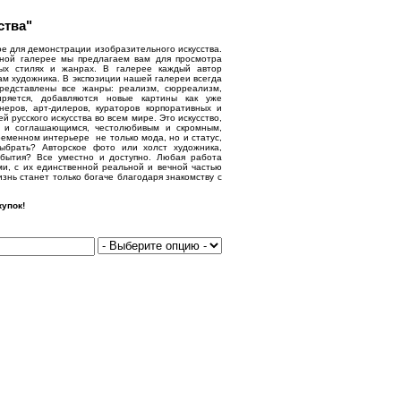
ства"
е для демонстрации изобразительного искусства.
нной галерее мы предлагаем вам для просмотра
ых стилях и жанрах. В галерее каждый автор
ам художника. В экспозиции нашей галереи всегда
представлены все жанры: реализм, сюрреализм,
иряется, добавляются новые картины как уже
еров, арт-дилеров, кураторов корпоративных и
русского искусства во всем мире. Это искусство,
м и соглашающимся, честолюбивым и скромным,
еменном интерьере не только мода, но и статус,
выбрать? Авторское фото или холст художника,
бытия? Все уместно и доступно. Любая работа
ми, с их единственной реальной и вечной частью
знь станет только богаче благодаря знакомству с
упок!