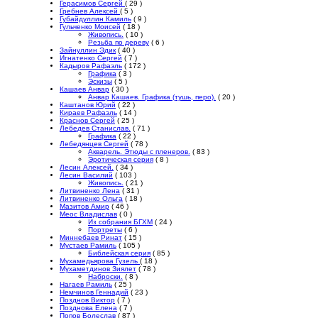
Герасимов Сергей
( 29 )
Гребнев Алексей
( 5 )
Губайдуллин Камиль
( 9 )
Гульченко Моисей
( 18 )
Живопись.
( 10 )
Резьба по дереву
( 6 )
Зайнуллин Эдик
( 40 )
Игнатенко Сергей
( 7 )
Кадыров Рафаэль
( 172 )
Графика
( 3 )
Эскизы
( 5 )
Кашаев Анвар
( 30 )
Анвар Кашаев. Графика (тушь, перо).
( 20 )
Каштанов Юрий
( 22 )
Кираев Рафаэль
( 14 )
Краснов Сергей
( 25 )
Лебедев Станислав.
( 71 )
Графика
( 22 )
Лебедянцев Сергей
( 78 )
Акварель. Этюды с пленеров.
( 83 )
Эротическая серия
( 8 )
Лесин Алексей.
( 34 )
Лесин Василий
( 103 )
Живопись.
( 21 )
Литвиненко Лена
( 31 )
Литвиненко Ольга
( 18 )
Мазитов Амир
( 46 )
Меос Владислав
( 0 )
Из собрания БГХМ
( 24 )
Портреты
( 6 )
Миннебаев Ринат
( 15 )
Мустаев Рамиль
( 105 )
Библейская серия
( 85 )
Мухамедьярова Гузель
( 18 )
Мухаметдинов Зиялет
( 78 )
Наброски.
( 8 )
Нагаев Рамиль
( 25 )
Немчинов Геннадий
( 23 )
Позднов Виктор
( 7 )
Позднова Елена
( 7 )
Попов Болеслав
( 87 )