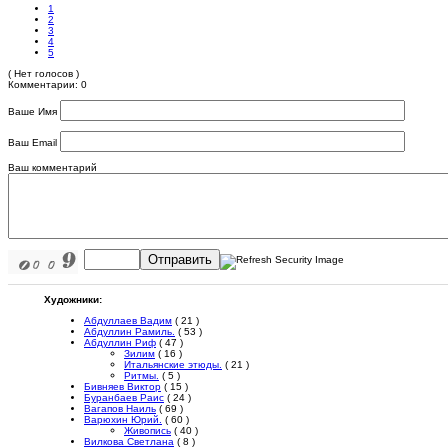
1
2
3
4
5
( Нет голосов )
Комментарии: 0
Ваше Имя
Ваш Email
Ваш комментарий
Отправить
Художники:
Абдуллаев Вадим
( 21 )
Абдуллин Рамиль.
( 53 )
Абдуллин Риф
( 47 )
Зилим
( 16 )
Итальянские этюды.
( 21 )
Ритмы.
( 5 )
Бивняев Виктор
( 15 )
Буранбаев Раис
( 24 )
Вагапов Наиль
( 69 )
Варюхин Юрий.
( 60 )
Живопись
( 40 )
Вилкова Светлана
( 8 )