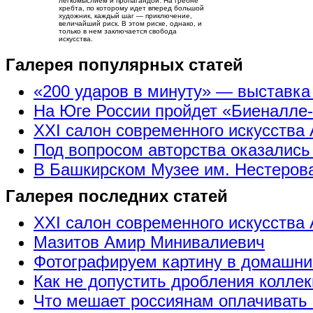
легкомыслием и пропагандой. На гребне
хребта, по которому идет вперед большой
художник, каждый шаг — приключение,
величайший риск. В этом риске, однако, и
только в нем заключается свобода
искусства.
Галерея популярных статей
«200 ударов в минуту» — выставк
На Юге России пройдет «Биеналле
XXI салон современного искусства 
Под вопросом авторства оказались
В Башкирском Музее им. Нестерова
Галерея последних статей
XXI салон современного искусства 
Мазитов Амир Минивалиевич
Фотографируем картину в домашни
Как не допустить дробления коллек
Что мешает россиянам оплачивать 