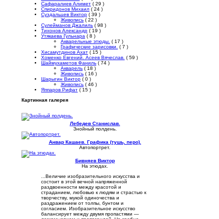
Сафаралиев Алимет
( 29 )
Спиридонов Михаил
( 24 )
Суздальцев Виктор
( 39 )
Живопись
( 22 )
Сулейманов Джалиль
( 98 )
Тихонов Александр
( 19 )
Утякаева Гульнара
( 8 )
Акварельные этюды.
( 17 )
Графические зарисовки.
( 7 )
Хисамутдинов Ахат
( 15 )
Хоменко Евгений. Асеев Вячеслав.
( 59 )
Шаймухаметов Фаниль
( 74 )
Акварель
( 18 )
Живопись
( 16 )
Шарыгин Виктор
( 0 )
Живопись
( 46 )
Яппаров Рифат
( 15 )
Картинная галерея
Лебедев Станислав.
Знойный полдень.
Анвар Кашаев. Графика (тушь, перо).
Автопортрет.
Бивняев Виктор
На этюдах.
...Величие изобразительного искусства и
состоит в этой вечной напряженной
раздвоенности между красотой и
страданием, любовью к людям и страстью к
творчеству, мукой одиночества и
раздражением от толпы, бунтом и
согласием. Изобразительное искусство
балансирует между двумя пропастями —