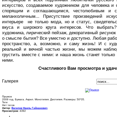
искусство, создаваемое художником для человека и 
спорящим и соглашающимся, честолюбивым и с
меланхоличным... Присутствие произведений иск
интерьере не только мода, но и статус, свидетельс
вкуса и широкого круга интересов. Что выбрать
художника, лирический пейзаж, декоративный рисуно
о смысле бытия? Все уместно и доступно. Любая раб
пространство, а, возможно, и саму жизнь! И с ху
реальной и вечной частью жизни, мы можем наблю
грустить вместе с ними: и наша жизнь станет только 
ними.
Счастливого Вам просмотра и удач
Галерея
Прыжок
2009 год. Бумага. Акрил. Монотипия. Диотипия. Размеры: 50*35.
Теги
Нет тегов
Автор
:
Вагапов Наиль Гайнанович
Просмотров
: 4392