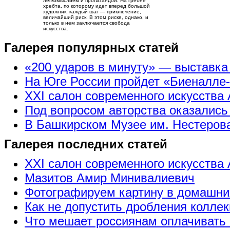
легкомыслием и пропагандой. На гребне
хребта, по которому идет вперед большой
художник, каждый шаг — приключение,
величайший риск. В этом риске, однако, и
только в нем заключается свобода
искусства.
Галерея популярных статей
«200 ударов в минуту» — выставк
На Юге России пройдет «Биеналле
XXI салон современного искусства 
Под вопросом авторства оказались
В Башкирском Музее им. Нестерова
Галерея последних статей
XXI салон современного искусства 
Мазитов Амир Минивалиевич
Фотографируем картину в домашни
Как не допустить дробления коллек
Что мешает россиянам оплачивать 