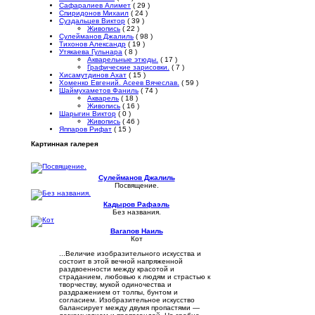
Сафаралиев Алимет
( 29 )
Спиридонов Михаил
( 24 )
Суздальцев Виктор
( 39 )
Живопись
( 22 )
Сулейманов Джалиль
( 98 )
Тихонов Александр
( 19 )
Утякаева Гульнара
( 8 )
Акварельные этюды.
( 17 )
Графические зарисовки.
( 7 )
Хисамутдинов Ахат
( 15 )
Хоменко Евгений. Асеев Вячеслав.
( 59 )
Шаймухаметов Фаниль
( 74 )
Акварель
( 18 )
Живопись
( 16 )
Шарыгин Виктор
( 0 )
Живопись
( 46 )
Яппаров Рифат
( 15 )
Картинная галерея
Сулейманов Джалиль
Посвящение.
Кадыров Рафаэль
Без названия.
Вагапов Наиль
Кот
...Величие изобразительного искусства и
состоит в этой вечной напряженной
раздвоенности между красотой и
страданием, любовью к людям и страстью к
творчеству, мукой одиночества и
раздражением от толпы, бунтом и
согласием. Изобразительное искусство
балансирует между двумя пропастями —