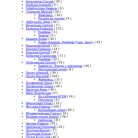
Герасимов Сергей
( 29 )
Гребнев Алексей
( 5 )
Губайдуллин Камиль
( 9 )
Гульченко Моисей
( 18 )
Живопись.
( 10 )
Резьба по дереву
( 6 )
Зайнуллин Эдик
( 40 )
Игнатенко Сергей
( 7 )
Кадыров Рафаэль
( 172 )
Графика
( 3 )
Эскизы
( 5 )
Кашаев Анвар
( 30 )
Анвар Кашаев. Графика (тушь, перо).
( 20 )
Каштанов Юрий
( 22 )
Кираев Рафаэль
( 14 )
Краснов Сергей
( 25 )
Лебедев Станислав.
( 71 )
Графика
( 22 )
Лебедянцев Сергей
( 78 )
Акварель. Этюды с пленеров.
( 83 )
Эротическая серия
( 8 )
Лесин Алексей.
( 34 )
Лесин Василий
( 103 )
Живопись.
( 21 )
Литвиненко Лена
( 31 )
Литвиненко Ольга
( 18 )
Мазитов Амир
( 46 )
Меос Владислав
( 0 )
Из собрания БГХМ
( 24 )
Портреты
( 6 )
Миннебаев Ринат
( 15 )
Мустаев Рамиль
( 105 )
Библейская серия
( 85 )
Мухамедьярова Гузель
( 18 )
Мухаметдинов Зиялет
( 78 )
Наброски.
( 8 )
Нагаев Рамиль
( 25 )
Немчинов Геннадий
( 23 )
Позднов Виктор
( 7 )
Позднова Елена
( 7 )
Попов Болеслав
( 87 )