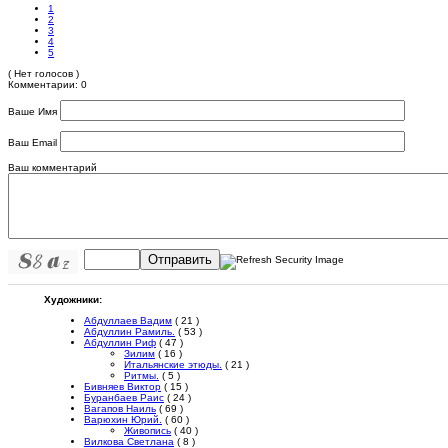
1
2
3
4
5
( Нет голосов )
Комментарии: 0
Ваше Имя
Ваш Email
Ваш комментарий
Отправить
Художники:
Абдуллаев Вадим
( 21 )
Абдуллин Рамиль.
( 53 )
Абдуллин Риф
( 47 )
Зилим
( 16 )
Итальянские этюды.
( 21 )
Ритмы.
( 5 )
Бивняев Виктор
( 15 )
Буранбаев Раис
( 24 )
Вагапов Наиль
( 69 )
Варюхин Юрий.
( 60 )
Живопись
( 40 )
Вилкова Светлана
( 8 )