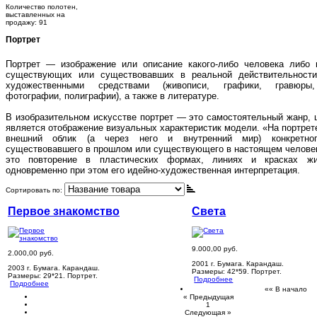
Количество полотен,
выставленных на
продажу: 91
Портрет
Портрет — изображение или описание какого-либо человека либо 
существующих или существовавших в реальной действительност
художественными средствами (живописи, графики, гравюры,
фотографии, полиграфии), а также в литературе.
В изобразительном искусстве портрет — это самостоятельный жанр, 
является отображение визуальных характеристик модели. «На портрет
внешний облик (а через него и внутренний мир) конкретного
существовавшего в прошлом или существующего в настоящем челове
это повторение в пластических формах, линиях и красках жи
одновременно при этом его идейно-художественная интерпретация.
Сортировать по:
Первое знакомство
Света
9.000,00 руб.
2.000,00 руб.
2001 г. Бумага. Карандаш.
2003 г. Бумага. Карандаш.
Размеры: 42*59. Портрет.
Размеры: 29*21. Портрет.
Подробнее
Подробнее
«« В начало
« Предыдущая
1
Следующая »