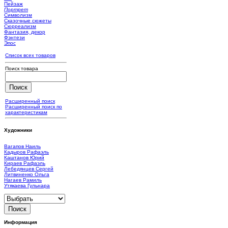
Пейзаж
Портрет
Символизм
Сказочные сюжеты
Сюрреализм
Фантазия, декор
Фэнтези
Эпос
Список всех товаров
Поиск товара
Расширенный поиск
Расширенный поиск по
характеристикам
Художники
Вагапов Наиль
Кадыров Рафаэль
Каштанов Юрий
Кираев Рафаэль
Лебедянцев Сергей
Литвиненко Ольга
Нагаев Рамиль
Утякаева Гульнара
Информация