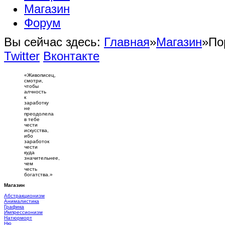
Магазин
Форум
Вы сейчас здесь:
Главная
»
Магазин
»
По
Twitter
Вконтакте
«Живописец,
смотри,
чтобы
алчность
к
заработку
не
преодолела
в тебе
чести
искусства,
ибо
заработок
чести
куда
значительнее,
чем
честь
богатства.»
Магазин
Абстракционизм
Анималистика
Графика
Импрессионизм
Натюрморт
Ню