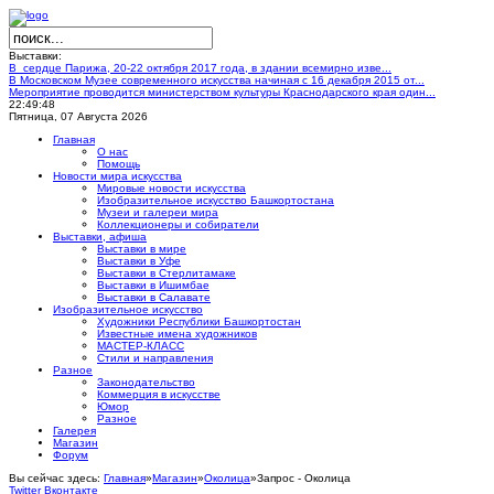
Выставки:
В сердце Парижа, 20-22 октября 2017 года, в здании всемирно изве...
В Московском Музее современного искусства начиная с 16 декабря 2015 от...
Мероприятие проводится министерством культуры Краснодарского края один...
22:49:49
Пятница, 07 Августа 2026
Главная
О нас
Помощь
Новости мира искусства
Мировые новости искусства
Изобразительное искусство Башкортостана
Музеи и галереи мира
Коллекционеры и собиратели
Выставки, афиша
Выставки в мире
Выставки в Уфе
Выставки в Стерлитамаке
Выставки в Ишимбае
Выставки в Салавате
Изобразительное искусство
Художники Республики Башкортостан
Известные имена художников
МАСТЕР-КЛАСС
Стили и направления
Разное
Законодательство
Коммерция в искусстве
Юмор
Разное
Галерея
Магазин
Форум
Вы сейчас здесь:
Главная
»
Магазин
»
Околица
»
Запрос - Околица
Twitter
Вконтакте