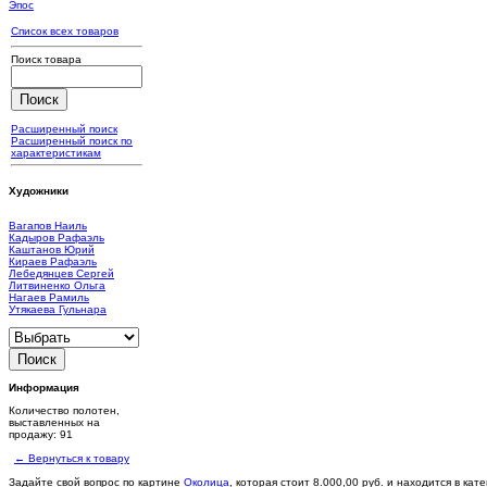
Эпос
Список всех товаров
Поиск товара
Расширенный поиск
Расширенный поиск по
характеристикам
Художники
Вагапов Наиль
Кадыров Рафаэль
Каштанов Юрий
Кираев Рафаэль
Лебедянцев Сергей
Литвиненко Ольга
Нагаев Рамиль
Утякаева Гульнара
Информация
Количество полотен,
выставленных на
продажу: 91
← Вернуться к товару
Задайте свой вопрос по картине
Околица
, которая стоит
8.000,00 руб.
и находится в кат