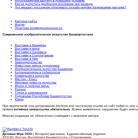
Фотографируем картину в домашних условиях
Как не допустить дробления коллекции при разводе
Что мешает россиянам оплачивать онлайн-покупки банковскими картами?
Картина сайта
Форум
Политика конфиденциальности
Современное изобразительное искусство Башкортостана
Выставки в Ишимбае
Выставки в мире
Выставки в Салавате
Выставки в Стерлитамаке
Выставки в Уфе
Законодательство
Известные имена художников
Изобразительное искусство Башкирии
Коллекционеры и собиратели
Коммерция в искусстве
Мастер - Класс
Мировые новости искусства
Музеи и галереи мира.
Разное
Стили и направления
Художники Республики Башкортостан
Юмор
При перепечатке или цитировании (полном или частичном) ссылка на сайт hallart.ru или с
прямая
активная гиперссылка обязательна
. Всякое выявленное нарушение будет имет
Мнение редакции не обязательно совпадает с мнением автора.
Деловая Игра ООО
| Интернет-магазины, Художественные изделия
453140, Россия, Республика Башкортостан, г.Стерлитамак.