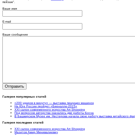
пейзаж".
Ваше имя
E-mail
Ваше сообщение
Галерея популярных статей
«200 ударов в минуту» — выставка пишущих машинок
На Юге России пройдет «Биеналле-2015»
XXI салон современного искусства Art Shopping
Под вопросом авторства оказались две работы Босха
В Башкирском Музее им. Нестерова начала свою работу выставка китайского ф
Галерея последних статей
XXI салон современного искусства Art Shopping
Мазитов Амир Минивалиевич