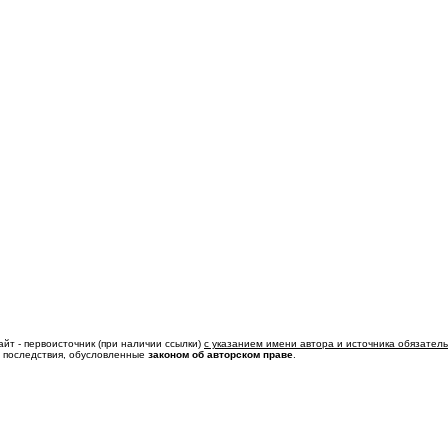
айт - первоисточник (при наличии ссылки)
с указанием имени автора и источника обязател
ь последствия, обусловленные
законом об авторском праве
.