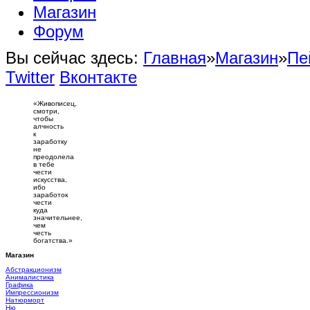
Магазин
Форум
Вы сейчас здесь:
Главная
»
Магазин
»
Пе
Twitter
Вконтакте
«Живописец,
смотри,
чтобы
алчность
к
заработку
не
преодолела
в тебе
чести
искусства,
ибо
заработок
чести
куда
значительнее,
чем
честь
богатства.»
Магазин
Абстракционизм
Анималистика
Графика
Импрессионизм
Натюрморт
Ню