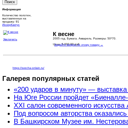
Информация
Количество полотен,
выставленных на
продажу: 91
Инзер
Кактус
К весне
2005 год. Бумага. Акварель. Размеры: 50*70.
Увеличить
Цена:
5.000,00 руб.
Задайте вопрос по этому товару →
https://svecha-onlain.ru/
Галерея популярных статей
«200 ударов в минуту» — выставк
На Юге России пройдет «Биеналле
XXI салон современного искусства 
Под вопросом авторства оказались
В Башкирском Музее им. Нестерова