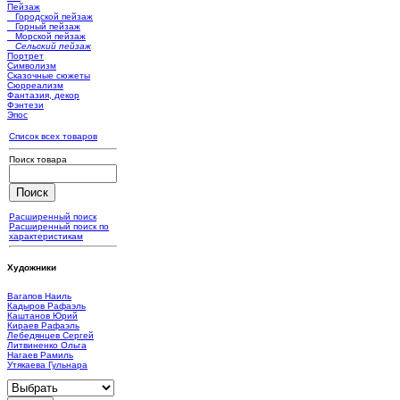
Пейзаж
Городской пейзаж
Горный пейзаж
Морской пейзаж
Сельский пейзаж
Портрет
Символизм
Сказочные сюжеты
Сюрреализм
Фантазия, декор
Фэнтези
Эпос
Список всех товаров
Поиск товара
Расширенный поиск
Расширенный поиск по
характеристикам
Художники
Вагапов Наиль
Кадыров Рафаэль
Каштанов Юрий
Кираев Рафаэль
Лебедянцев Сергей
Литвиненко Ольга
Нагаев Рамиль
Утякаева Гульнара