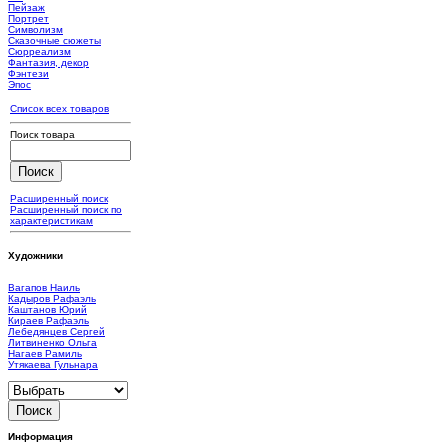
Пейзаж
Портрет
Символизм
Сказочные сюжеты
Сюрреализм
Фантазия, декор
Фэнтези
Эпос
Список всех товаров
Поиск товара
Расширенный поиск
Расширенный поиск по
характеристикам
Художники
Вагапов Наиль
Кадыров Рафаэль
Каштанов Юрий
Кираев Рафаэль
Лебедянцев Сергей
Литвиненко Ольга
Нагаев Рамиль
Утякаева Гульнара
Информация