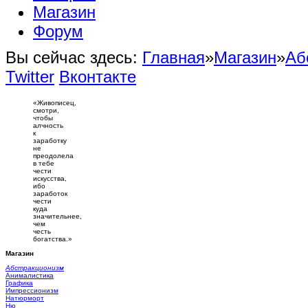
Магазин
Форум
Вы сейчас здесь:
Главная
»
Магазин
»
Аб
Twitter
Вконтакте
«Живописец,
смотри,
чтобы
алчность
к
заработку
не
преодолела
в тебе
чести
искусства,
ибо
заработок
чести
куда
значительнее,
чем
честь
богатства.»
Магазин
Абстракционизм
Анималистика
Графика
Импрессионизм
Натюрморт
Ню