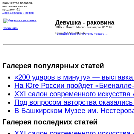
Количество полотен,
выставленных на
продажу: 91
Двое
Девушка и ветер
Девушка - раковина
1997 г. Холст. Масло. Размеры: 81*116
Увеличить
Цена:
27.500,00 руб.
Задайте вопрос по этому товару →
Галерея популярных статей
«200 ударов в минуту» — выставк
На Юге России пройдет «Биеналле
XXI салон современного искусства 
Под вопросом авторства оказались
В Башкирском Музее им. Нестерова
Галерея последних статей
XXI салон современного искусства 