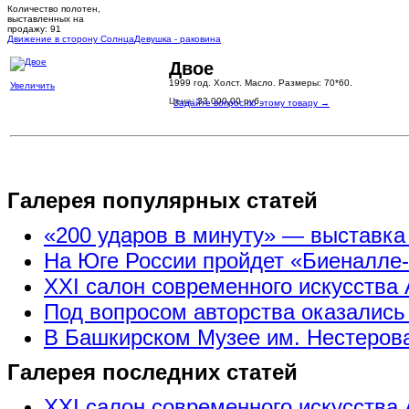
Количество полотен,
выставленных на
продажу: 91
Движение в сторону Солнца
Девушка - раковина
Двое
1999 год. Холст. Масло. Размеры: 70*60.
Увеличить
Цена:
33.000,00 руб.
Задайте вопрос по этому товару →
Галерея популярных статей
«200 ударов в минуту» — выставк
На Юге России пройдет «Биеналле
XXI салон современного искусства 
Под вопросом авторства оказались
В Башкирском Музее им. Нестерова
Галерея последних статей
XXI салон современного искусства 