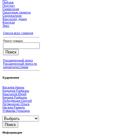
Пейзаж
Портрет
Символизм
Сказочные сюжеты
Сюрреализм
Фантазия, декор
Фэнтези
Эпос
Список всех товаров
Поиск товара
Расширенный поиск
Расширенный поиск по
характеристикам
Художники
Вагапов Наиль
Кадыров Рафаэль
Каштанов Юрий
Кираев Рафаэль
Лебедянцев Сергей
Литвиненко Ольга
Нагаев Рамиль
Утякаева Гульнара
Информация