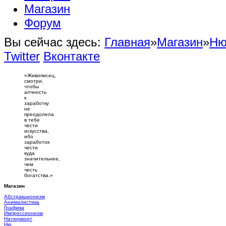
Магазин
Форум
Вы сейчас здесь:
Главная
»
Магазин
»
Н
Twitter
Вконтакте
«Живописец,
смотри,
чтобы
алчность
к
заработку
не
преодолела
в тебе
чести
искусства,
ибо
заработок
чести
куда
значительнее,
чем
честь
богатства.»
Магазин
Абстракционизм
Анималистика
Графика
Импрессионизм
Натюрморт
Ню