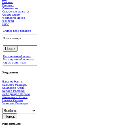
Пейзаж
Портрет
Символизм
Сказочные сюжеты
Сюрреализм
Фантазия, декор
Фэнтези
Эпос
Список всех товаров
Поиск товара
Расширенный поиск
Расширенный поиск по
характеристикам
Художники
Вагапов Наиль
Кадыров Рафаэль
Каштанов Юрий
Кираев Рафаэль
Лебедянцев Сергей
Литвиненко Ольга
Нагаев Рамиль
Утякаева Гульнара
Информация