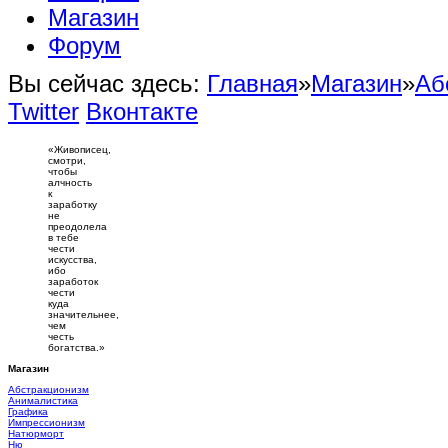
Магазин
Форум
Вы сейчас здесь:
Главная
»
Магазин
»
Аб
Twitter
Вконтакте
«Живописец,
смотри,
чтобы
алчность
к
заработку
не
преодолела
в тебе
чести
искусства,
ибо
заработок
чести
куда
значительнее,
чем
честь
богатства.»
Магазин
Абстракционизм
Анималистика
Графика
Импрессионизм
Натюрморт
Ню