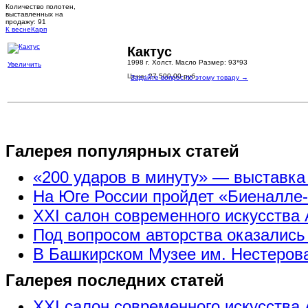
Количество полотен,
выставленных на
продажу: 91
К весне
Карп
Кактус
1998 г. Холст. Масло Размер: 93*93
Увеличить
Цена:
27.500,00 руб.
Задайте вопрос по этому товару →
Галерея популярных статей
«200 ударов в минуту» — выставк
На Юге России пройдет «Биеналле
XXI салон современного искусства 
Под вопросом авторства оказались
В Башкирском Музее им. Нестерова
Галерея последних статей
XXI салон современного искусства 