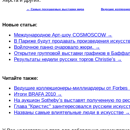
Херста и других.
←
Самые посещаемые выставки мира
Ведущие коллекцио
Новые статьи:
Международное Арт-шоу COSMOSCOW →
В Париже будут продавать произведения искусст
Войлочное панно очаровало жюри. →
Открытие групповой выставки графиков в Баффа
Результаты недели русских торгов Christie’s →
Читайте также:
Ведущие коллекционеры-миллиардеры от Forbes
Итоги BRAFA 2010 →
На аукцион Sotheby’s выставят полученную по ре
Глава "Кристис" заинтересовался русским искус
Названы самые влиятельные люди в искусстве →