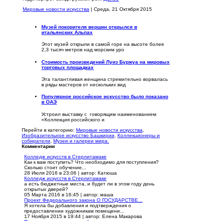
Мировые новости искусства
| Среда, 21 Октября 2015
Музей покорителя вершин открылся в
итальянских Альпах
Этот музей открыли в самой горе на высоте более
2,3 тысяч метров над морским уро
Стоимость произведений Луиз Буржуа на мировых
торговых площадках
Эта талантливая женщина стремительно ворвалась
в ряды мастеров от нескольких вид
Популярное российское искусство было показано
в ОАЭ
Устроил выставку с говорящим наименованием
«Коллекция российского и
Перейти в категорию:
Мировые новости искусства
,
Изобразительное искусство Башкирии
,
Коллекционеры и
собиратели
,
Музеи и галереи мира.
Комментарии
Колледж искусств в Стерлитамаке
Как к вам поступить? Что необходимо для поступления?
Сколько стоит обучение...
28 Июля 2016 в 23:06
|
автор: Катюша
Колледж искусств в Стерлитамаке
а есть бюджетные места, и будет ли в этом году день
открытых дверей?
05 Марта 2016 в 16:45
|
автор: маша
Проект Федерального закона О ГОСУДАРСТВЕ...
Я хотела бы добавления и подтверждения о
предоставлении художникам помещени...
17 Ноября 2015 в 19:44
|
автор: Елена Макарова