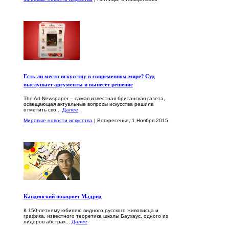
Есть ли место искусству в современном мире? Суд
выслушает аргументы и вынесет решение
The Art Newspaper – самая известная британская газета,
освещающая актуальные вопросы искусства решила
отметить сво...
Далее
Мировые новости искусства
| Воскресенье, 1 Ноября 2015
Кандинский покоряет Мадрид
К 150-летнему юбилею видного русского живописца и
графика, известного теоретика школы Баухаус, одного из
лидеров абстрак...
Далее