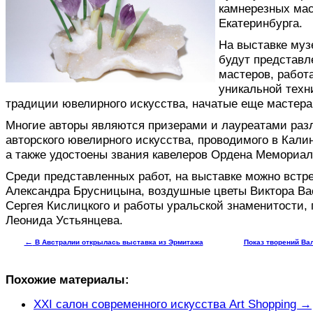
камнерезных мас
Екатеринбурга.
На выставке муз
будут представл
мастеров, работ
уникальной техн
традиции ювелирного искусства, начатые еще мастер
Многие авторы являются призерами и лауреатами разл
авторского ювелирного искусства, проводимого в Кали
а также удостоены звания кавелеров Ордена Мемориа
Среди представленных работ, на выставке можно встр
Александра Брусницына, воздушные цветы Виктора Ва
Сергея Кислицкого и работы уральской знаменитости,
Леонида Устьянцева.
←
В Австралии открылась выставка из Эрмитажа
Показ творений Ва
Похожие материалы:
XXI салон современного искусства Art Shopping →