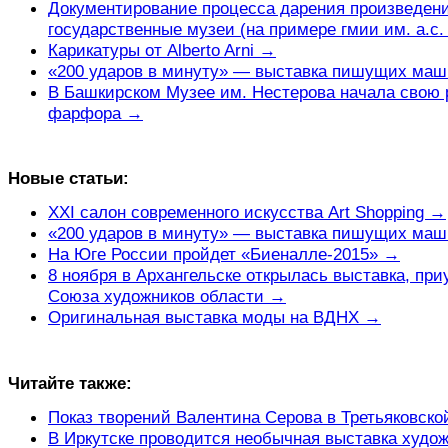
Документирование процесса дарения произведени
государственные музеи (на примере гмии им. а.с
Карикатуры от Alberto Arni →
«200 ударов в минуту» — выставка пишущих ма
В Башкирском Музее им. Нестерова начала свою р
фарфора →
Новые статьи:
XXI салон современного искусства Art Shopping →
«200 ударов в минуту» — выставка пишущих ма
На Юге России пройдет «Биеналле-2015» →
8 ноября в Архангельске открылась выставка, при
Союза художников области →
Оригинальная выставка моды на ВДНХ →
Читайте также:
Показ творений Валентина Серова в Третьяковско
В Иркутске проводится необычная выставка худо