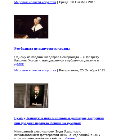
Мировые новости искусства
| Среда, 28 Октября 2015
Рембрандта не выпустят из страны
Одному из поздних шедевров Рембрандта – «Портрету
Катрины Хогсат», находящемуся в публичном доступе в ...
Далее
Мировые новости искусства
| Воскресенье, 25 Октября 2015
Сумму, близкую к пяти миллионам долларов, выручили
при продаже портрета Ленина на аукционе
Написанный американцем Энди Уорхолом с
использованием фотографии Ленина, сделанной в 1897
году, портрет вождя русской ре...
Далее