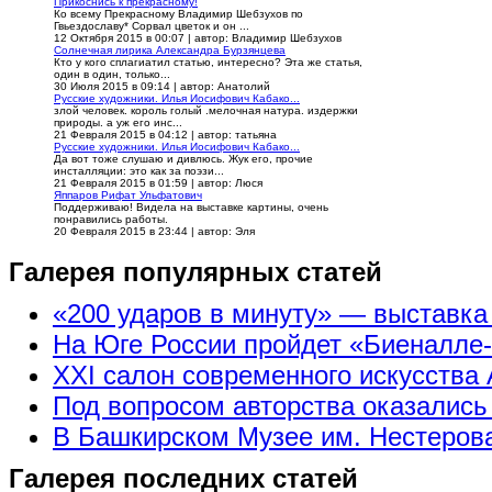
Прикоснись к прекрасному!
Ко всему Прекрасному Владимир Шебзухов по
Гвьездославу* Сорвал цветок и он ...
12 Октября 2015 в 00:07
|
автор: Владимир Шебзухов
Солнечная лирика Александра Бурзянцева
Кто у кого сплагиатил статью, интересно? Эта же статья,
один в один, только...
30 Июля 2015 в 09:14
|
автор: Анатолий
Русские художники. Илья Иосифович Кабако...
злой человек. король голый .мелочная натура. издержки
природы. а уж его инс...
21 Февраля 2015 в 04:12
|
автор: татьяна
Русские художники. Илья Иосифович Кабако...
Да вот тоже слушаю и дивлюсь. Жук его, прочие
инсталляции: это как за поэзи...
21 Февраля 2015 в 01:59
|
автор: Люся
Яппаров Рифат Ульфатович
Поддерживаю! Видела на выставке картины, очень
понравились работы.
20 Февраля 2015 в 23:44
|
автор: Эля
Галерея популярных статей
«200 ударов в минуту» — выставк
На Юге России пройдет «Биеналле
XXI салон современного искусства 
Под вопросом авторства оказались
В Башкирском Музее им. Нестерова
Галерея последних статей