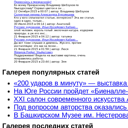
Прикоснись к прекрасному!
Ко всему Прекрасному Владимир Шебзухов по
Гвьездославу* Сорвал цветок и он ...
12 Октября 2015 в 00:07
|
автор: Владимир Шебзухов
Солнечная лирика Александра Бурзянцева
Кто у кого сплагиатил статью, интересно? Эта же статья,
один в один, только...
30 Июля 2015 в 09:14
|
автор: Анатолий
Русские художники. Илья Иосифович Кабако...
злой человек. король голый .мелочная натура. издержки
природы. а уж его инс...
21 Февраля 2015 в 04:12
|
автор: татьяна
Русские художники. Илья Иосифович Кабако...
Да вот тоже слушаю и дивлюсь. Жук его, прочие
инсталляции: это как за поэзи...
21 Февраля 2015 в 01:59
|
автор: Люся
Яппаров Рифат Ульфатович
Поддерживаю! Видела на выставке картины, очень
понравились работы.
20 Февраля 2015 в 23:44
|
автор: Эля
Галерея популярных статей
«200 ударов в минуту» — выставк
На Юге России пройдет «Биеналле
XXI салон современного искусства 
Под вопросом авторства оказались
В Башкирском Музее им. Нестерова
Галерея последних статей