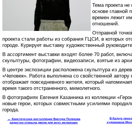
Тема проекта не 
основе главной 
времен лежит им
отношений.
Отправной точко
проекта стали работы из собрания ГЦСИ, в которых от
городе. Курирует выставку художественный руководит
В ассортимент выставки входят более 70 работ, включ
скульптуры, фотографии, видеозаписи, взятые из арх
В центре экспозиции расположена скульптура из дере
«Человек». Работа выполнена со свойственной автору
отображает повседневного жителя, который напоминает 
время такого отстраненного, мимолетного.
В фотографиях Евгения Казанника из коллекции «Геро
новые герои, которых совместными усилиями породил
города.
←
В Калуге прох
Кинетическая инсталляция Виктора Полякова
художников Моск
радостно открыла двери для всех желающих