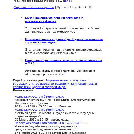
году, портрет вождя русской ре...
Далее
Мировые новости искусства
| Среда, 21 Октября 2015
Музей покорителя вершин открылся в
итальянских Альпах
Этот музей открыли в самой горе на высоте более
2,3 тысяч метров над морским уро
Стоимость произведений Луиз Буржуа на мировых
торговых площадках
Эта талантливая женщина стремительно ворвалась
в ряды мастеров от нескольких вид
Популярное российское искусство было показано
в ОАЭ
Устроил выставку с говорящим наименованием
«Коллекция российского и
Перейти в категорию:
Мировые новости искусства
,
Изобразительное искусство Башкирии
,
Коллекционеры и
собиратели
,
Музеи и галереи мира.
Комментарии
Колледж искусств в Стерлитамаке
Как к вам поступить? Что необходимо для поступления?
Сколько стоит обучение...
28 Июля 2016 в 23:06
|
автор: Катюша
Колледж искусств в Стерлитамаке
а есть бюджетные места, и будет ли в этом году день
открытых дверей?
05 Марта 2016 в 16:45
|
автор: маша
Проект Федерального закона О ГОСУДАРСТВЕ...
Я хотела бы добавления и подтверждения о
предоставлении художникам помещени...
17 Ноября 2015 в 19:44
|
автор: Елена Макарова