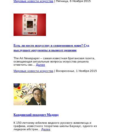
Мировые новости искусства
| Пятница, 6 Ноября 2015
Есть ли место искусству в современном мире? Суд
выслушает аргументы и вынесет решение
The Art Newspaper – самая известная британская газета,
освещающая актуальные вопросы искусства решила
отметить сво...
Далее
Мировые новости искусства
| Воскресенье, 1 Ноября 2015
Кандинский покоряет Мадрид
К 150-летнему юбилею видного русского живописца и
графика, известного теоретика школы Баухаус, одного из
лидеров абстрак...
Далее