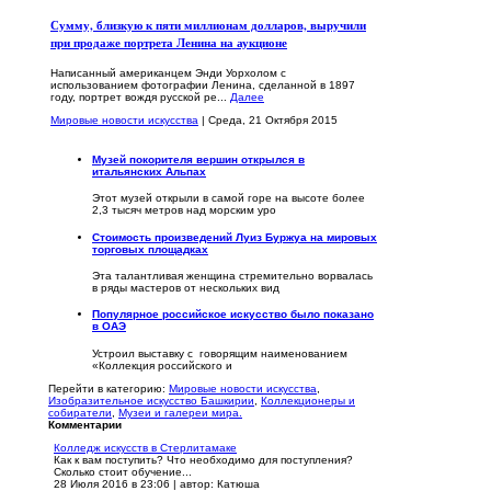
Сумму, близкую к пяти миллионам долларов, выручили
при продаже портрета Ленина на аукционе
Написанный американцем Энди Уорхолом с
использованием фотографии Ленина, сделанной в 1897
году, портрет вождя русской ре...
Далее
Мировые новости искусства
| Среда, 21 Октября 2015
Музей покорителя вершин открылся в
итальянских Альпах
Этот музей открыли в самой горе на высоте более
2,3 тысяч метров над морским уро
Стоимость произведений Луиз Буржуа на мировых
торговых площадках
Эта талантливая женщина стремительно ворвалась
в ряды мастеров от нескольких вид
Популярное российское искусство было показано
в ОАЭ
Устроил выставку с говорящим наименованием
«Коллекция российского и
Перейти в категорию:
Мировые новости искусства
,
Изобразительное искусство Башкирии
,
Коллекционеры и
собиратели
,
Музеи и галереи мира.
Комментарии
Колледж искусств в Стерлитамаке
Как к вам поступить? Что необходимо для поступления?
Сколько стоит обучение...
28 Июля 2016 в 23:06
|
автор: Катюша