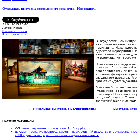
Открылась выставка современного искусства «Инновация»
21.04.2015 10:46
Автор: Admin
0 комментариев
Выставки в мире
В
Государственном центре 
ежегодная выставка, на ко
номинациях. На конкурсе п
директора мероприятия Ека
в выставочном зале не уда
по всему зданию. Всего же
Номинаций на конкурсе пят
искусства, Региональный п
определился свой лидер. 
это явный фаворит в борьб
визуального искусства. А 
проекта сойдутся художник
Здесь наибольшие шансы н
художников из Нижнего Нов
номинации Новейшая генер
городской фауны». Также н
творческий вклад и За под
←
Уникальная выставка в Великобритании
Выставка рабо
Похожие материалы:
XXI салон современного искусства Art Shopping →
Документирование процесса дарения произведений искусства в государственные 
«200 ударов в минуту» — выставка пишущих машинок →