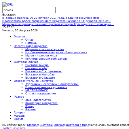
Выставки:
В сердце Парижа, 20-22 октября 2017 года, в здании всемирно изве...
В Московском Музее современного искусства начиная с 16 декабря 2015 от...
Мероприятие проводится министерством культуры Краснодарского края один...
15:42:09
Четверг, 06 Августа 2026
Главная
О нас
Помощь
Новости мира искусства
Мировые новости искусства
Изобразительное искусство Башкортостана
Музеи и галереи мира
Коллекционеры и собиратели
Выставки, афиша
Выставки в мире
Выставки в Уфе
Выставки в Стерлитамаке
Выставки в Ишимбае
Выставки в Салавате
Изобразительное искусство
Художники Республики Башкортостан
Известные имена художников
МАСТЕР-КЛАСС
Стили и направления
Разное
Законодательство
Коммерция в искусстве
Юмор
Разное
Галерея
Магазин
Форум
Вы сейчас здесь:
Главная
»
Выставки, афиша
»
Выставки в мире
»
Открылась выставка совре
Twitter
Вконтакте