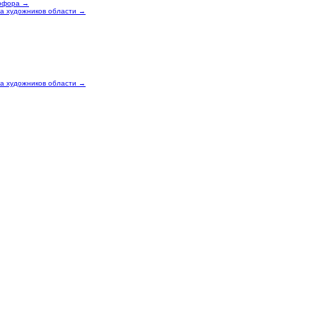
арфора →
за художников области →
за художников области →