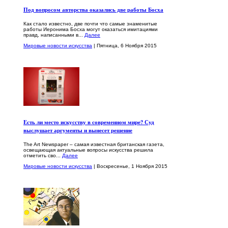
Под вопросом авторства оказались две работы Босха
Как стало известно, две почти что самые знаменитые
работы Иеронима Босха могут оказаться имитациями
правд, написанными в...
Далее
Мировые новости искусства
| Пятница, 6 Ноября 2015
Есть ли место искусству в современном мире? Суд
выслушает аргументы и вынесет решение
The Art Newspaper – самая известная британская газета,
освещающая актуальные вопросы искусства решила
отметить сво...
Далее
Мировые новости искусства
| Воскресенье, 1 Ноября 2015