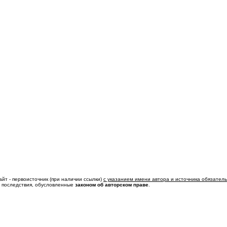
айт - первоисточник (при наличии ссылки)
с указанием имени автора и источника обязател
ь последствия, обусловленные
законом об авторском праве
.