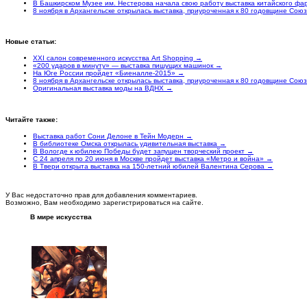
В Башкирском Музее им. Нестерова начала свою работу выставка китайского ф
8 ноября в Архангельске открылась выставка, приуроченная к 80 годовщине Сою
Новые статьи:
XXI салон современного искусства Art Shopping →
«200 ударов в минуту» — выставка пишущих машинок →
На Юге России пройдет «Биеналле-2015» →
8 ноября в Архангельске открылась выставка, приуроченная к 80 годовщине Сою
Оригинальная выставка моды на ВДНХ →
Читайте также:
Выставка работ Сони Делоне в Тейн Модерн →
В библиотеке Омска открылась удивительная выставка →
В Вологде к юбилею Победы будет запущен творческий проект →
С 24 апреля по 20 июня в Москве пройдет выставка «Метро и война» →
В Твери открыта выставка на 150-летний юбилей Валентина Серова →
У Вас недостаточно прав для добавления комментариев.
Возможно, Вам необходимо зарегистрироваться на сайте.
В мире искусства