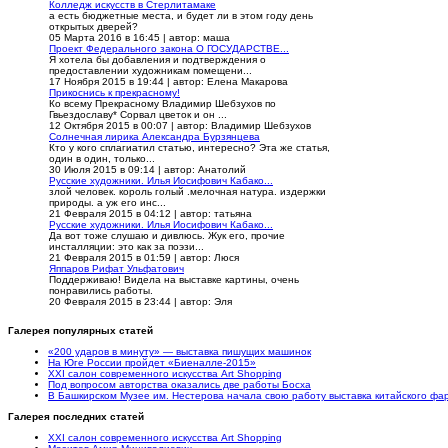
Колледж искусств в Стерлитамаке
а есть бюджетные места, и будет ли в этом году день
открытых дверей?
05 Марта 2016 в 16:45
|
автор: маша
Проект Федерального закона О ГОСУДАРСТВЕ...
Я хотела бы добавления и подтверждения о
предоставлении художникам помещени...
17 Ноября 2015 в 19:44
|
автор: Елена Макарова
Прикоснись к прекрасному!
Ко всему Прекрасному Владимир Шебзухов по
Гвьездославу* Сорвал цветок и он ...
12 Октября 2015 в 00:07
|
автор: Владимир Шебзухов
Солнечная лирика Александра Бурзянцева
Кто у кого сплагиатил статью, интересно? Эта же статья,
один в один, только...
30 Июля 2015 в 09:14
|
автор: Анатолий
Русские художники. Илья Иосифович Кабако...
злой человек. король голый .мелочная натура. издержки
природы. а уж его инс...
21 Февраля 2015 в 04:12
|
автор: татьяна
Русские художники. Илья Иосифович Кабако...
Да вот тоже слушаю и дивлюсь. Жук его, прочие
инсталляции: это как за поэзи...
21 Февраля 2015 в 01:59
|
автор: Люся
Яппаров Рифат Ульфатович
Поддерживаю! Видела на выставке картины, очень
понравились работы.
20 Февраля 2015 в 23:44
|
автор: Эля
Галерея популярных статей
«200 ударов в минуту» — выставка пишущих машинок
На Юге России пройдет «Биеналле-2015»
XXI салон современного искусства Art Shopping
Под вопросом авторства оказались две работы Босха
В Башкирском Музее им. Нестерова начала свою работу выставка китайского ф
Галерея последних статей
XXI салон современного искусства Art Shopping