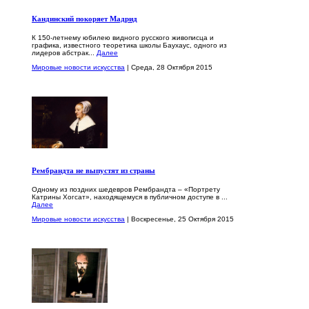
Кандинский покоряет Мадрид
К 150-летнему юбилею видного русского живописца и
графика, известного теоретика школы Баухаус, одного из
лидеров абстрак...
Далее
Мировые новости искусства
| Среда, 28 Октября 2015
Рембрандта не выпустят из страны
Одному из поздних шедевров Рембрандта – «Портрету
Катрины Хогсат», находящемуся в публичном доступе в ...
Далее
Мировые новости искусства
| Воскресенье, 25 Октября 2015