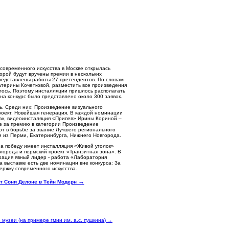
современного искусства в Москве открылась
торой будут вручены премии в нескольких
редставлены работы 27 претендентов. По словам
терины Кочетковой, разместить все произведения
лось. Поэтому инсталляции пришлось располагать
 на конкурс было представлено около 300 заявок.
ь. Среди них: Произведение визуального
роект, Новейшая генерация. В каждой номинации
Так, видеоинсталяция «Припев» Ирины Кориной –
е за премию в категории Произведение
вот в борьбе за звание Лучшего регионального
и из Перми, Екатеринбурга, Нижнего Новгорода.
а победу имеет инсталляция «Живой уголок»
города и пермский проект «Транзитная зона». В
ация явный лидер - работа «Лаборатория
а выставке есть две номинации вне конкурса: За
держку современного искусства.
→
т Сони Делоне в Тейн Модерн
музеи (на примере гмии им. а.с. пушкина) →