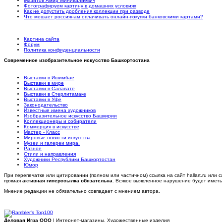
Мазитов Амир Минивалиевич
Фотографируем картину в домашних условиях
Как не допустить дробления коллекции при разводе
Что мешает россиянам оплачивать онлайн-покупки банковскими картами?
Картина сайта
Форум
Политика конфиденциальности
Современное изобразительное искусство Башкортостана
Выставки в Ишимбае
Выставки в мире
Выставки в Салавате
Выставки в Стерлитамаке
Выставки в Уфе
Законодательство
Известные имена художников
Изобразительное искусство Башкирии
Коллекционеры и собиратели
Коммерция в искусстве
Мастер - Класс
Мировые новости искусства
Музеи и галереи мира.
Разное
Стили и направления
Художники Республики Башкортостан
Юмор
При перепечатке или цитировании (полном или частичном) ссылка на сайт hallart.ru или с
прямая
активная гиперссылка обязательна
. Всякое выявленное нарушение будет имет
Мнение редакции не обязательно совпадает с мнением автора.
Деловая Игра ООО
| Интернет-магазины, Художественные изделия