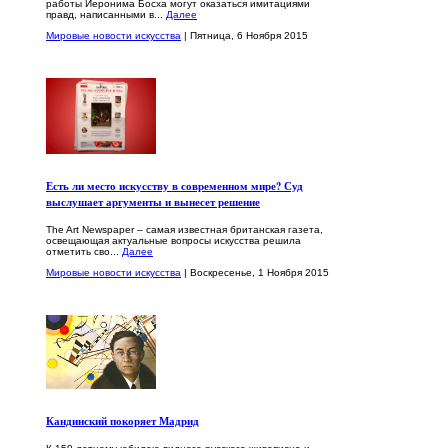
работы Иеронима Босха могут оказаться имитациями
правд, написанными в...
Далее
Мировые новости искусства
| Пятница, 6 Ноября 2015
Есть ли место искусству в современном мире? Суд
выслушает аргументы и вынесет решение
The Art Newspaper – самая известная британская газета,
освещающая актуальные вопросы искусства решила
отметить сво...
Далее
Мировые новости искусства
| Воскресенье, 1 Ноября 2015
Кандинский покоряет Мадрид