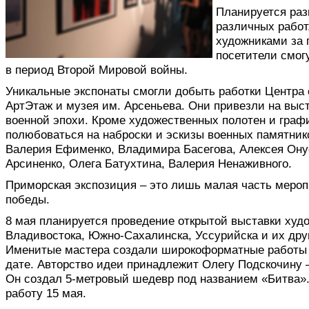
Планируется раз
различных работ
художниками за 
посетители смог
в период Второй Мировой войны.
Уникальные экспонаты смогли добыть работки Центра 
АртЭтаж и музея им. Арсеньева. Они привезли на выст
военной эпохи. Кроме художественных полотен и графи
полюбоваться на наброски и эскизы военных памятник
Валерия Ефименко, Владимира Басегова, Алексея Ону
Арсиненко, Олега Батухтина, Валерия Ненаживного.
Приморская экспозиция – это лишь малая часть меро
победы.
8 мая планируется проведение открытой выставки худо
Владивостока, Южно-Сахалинска, Уссурийска и их дру
Именитые мастера создали широкоформатные работы 
дате. Авторство идеи принадлежит Олегу Подскочину 
Он создал 5-метровый шедевр под названием «Битва»
работу 15 мая.