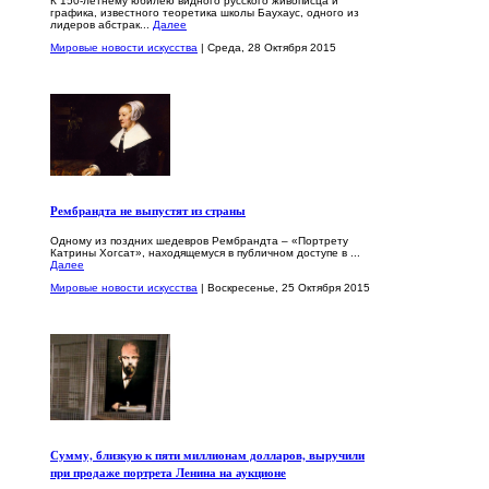
К 150-летнему юбилею видного русского живописца и
графика, известного теоретика школы Баухаус, одного из
лидеров абстрак...
Далее
Мировые новости искусства
| Среда, 28 Октября 2015
Рембрандта не выпустят из страны
Одному из поздних шедевров Рембрандта – «Портрету
Катрины Хогсат», находящемуся в публичном доступе в ...
Далее
Мировые новости искусства
| Воскресенье, 25 Октября 2015
Сумму, близкую к пяти миллионам долларов, выручили
при продаже портрета Ленина на аукционе