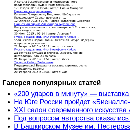
Я хотела бы добавления и подтверждения о
предоставлении художникам помещени...
17 Ноября 2015 в 19:44
|
автор: Елена Макарова
Прикоснись к прекрасному!
Ко всему Прекрасному Владимир Шебзухов по
Гвьездославу* Сорвал цветок и он ...
12 Октября 2015 в 00:07
|
автор: Владимир Шебзухов
Солнечная лирика Александра Бурзянцева
Кто у кого сплагиатил статью, интересно? Эта же статья,
один в один, только...
30 Июля 2015 в 09:14
|
автор: Анатолий
Русские художники. Илья Иосифович Кабако...
злой человек. король голый .мелочная натура. издержки
природы. а уж его инс...
21 Февраля 2015 в 04:12
|
автор: татьяна
Русские художники. Илья Иосифович Кабако...
Да вот тоже слушаю и дивлюсь. Жук его, прочие
инсталляции: это как за поэзи...
21 Февраля 2015 в 01:59
|
автор: Люся
Яппаров Рифат Ульфатович
Поддерживаю! Видела на выставке картины, очень
понравились работы.
20 Февраля 2015 в 23:44
|
автор: Эля
Галерея популярных статей
«200 ударов в минуту» — выставк
На Юге России пройдет «Биеналле
XXI салон современного искусства 
Под вопросом авторства оказались
В Башкирском Музее им. Нестерова