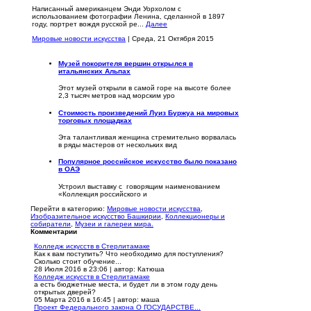
Написанный американцем Энди Уорхолом с
использованием фотографии Ленина, сделанной в 1897
году, портрет вождя русской ре...
Далее
Мировые новости искусства
| Среда, 21 Октября 2015
Музей покорителя вершин открылся в
итальянских Альпах
Этот музей открыли в самой горе на высоте более
2,3 тысяч метров над морским уро
Стоимость произведений Луиз Буржуа на мировых
торговых площадках
Эта талантливая женщина стремительно ворвалась
в ряды мастеров от нескольких вид
Популярное российское искусство было показано
в ОАЭ
Устроил выставку с говорящим наименованием
«Коллекция российского и
Перейти в категорию:
Мировые новости искусства
,
Изобразительное искусство Башкирии
,
Коллекционеры и
собиратели
,
Музеи и галереи мира.
Комментарии
Колледж искусств в Стерлитамаке
Как к вам поступить? Что необходимо для поступления?
Сколько стоит обучение...
28 Июля 2016 в 23:06
|
автор: Катюша
Колледж искусств в Стерлитамаке
а есть бюджетные места, и будет ли в этом году день
открытых дверей?
05 Марта 2016 в 16:45
|
автор: маша
Проект Федерального закона О ГОСУДАРСТВЕ...