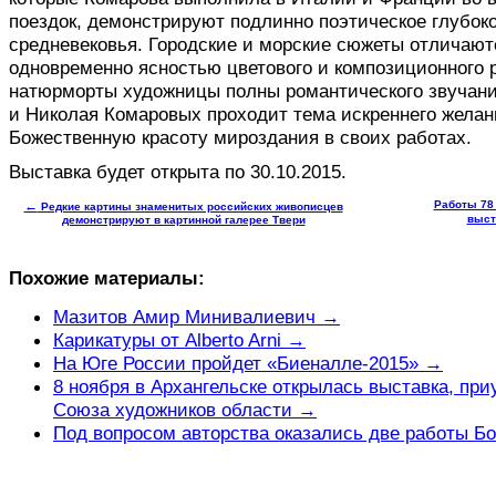
поездок, демонстрируют подлинно поэтическое глубок
средневековья. Городские и морские сюжеты отличают
одновременно ясностью цветового и композиционного
натюрморты художницы полны романтического звучани
и Николая Комаровых проходит тема искреннего желан
Божественную красоту мироздания в своих работах.
Выставка будет открыта по 30.10.2015.
←
Работы 78 
Редкие картины знаменитых российских живописцев
выст
демонстрируют в картинной галерее Твери
Похожие материалы:
Мазитов Амир Минивалиевич →
Карикатуры от Alberto Arni →
На Юге России пройдет «Биеналле-2015» →
8 ноября в Архангельске открылась выставка, при
Союза художников области →
Под вопросом авторства оказались две работы Б