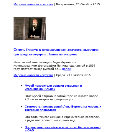
Мировые новости искусства
| Воскресенье, 25 Октября 2015
Сумму, близкую к пяти миллионам долларов, выручили
при продаже портрета Ленина на аукционе
Написанный американцем Энди Уорхолом с
использованием фотографии Ленина, сделанной в 1897
году, портрет вождя русской ре...
Далее
Мировые новости искусства
| Среда, 21 Октября 2015
Музей покорителя вершин открылся в
итальянских Альпах
Этот музей открыли в самой горе на высоте более
2,3 тысяч метров над морским уро
Стоимость произведений Луиз Буржуа на мировых
торговых площадках
Эта талантливая женщина стремительно ворвалась
в ряды мастеров от нескольких вид
Популярное российское искусство было показано
в ОАЭ