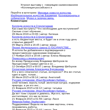
Устроил выставку с говорящим наименованием
«Коллекция российского и
Перейти в категорию:
Мировые новости искусства
,
Изобразительное искусство Башкирии
,
Коллекционеры и
собиратели
,
Музеи и галереи мира.
Комментарии
Колледж искусств в Стерлитамаке
Как к вам поступить? Что необходимо для поступления?
Сколько стоит обучение...
28 Июля 2016 в 23:06
|
автор: Катюша
Колледж искусств в Стерлитамаке
а есть бюджетные места, и будет ли в этом году день
открытых дверей?
05 Марта 2016 в 16:45
|
автор: маша
Проект Федерального закона О ГОСУДАРСТВЕ...
Я хотела бы добавления и подтверждения о
предоставлении художникам помещени...
17 Ноября 2015 в 19:44
|
автор: Елена Макарова
Прикоснись к прекрасному!
Ко всему Прекрасному Владимир Шебзухов по
Гвьездославу* Сорвал цветок и он ...
12 Октября 2015 в 00:07
|
автор: Владимир Шебзухов
Солнечная лирика Александра Бурзянцева
Кто у кого сплагиатил статью, интересно? Эта же статья,
один в один, только...
30 Июля 2015 в 09:14
|
автор: Анатолий
Русские художники. Илья Иосифович Кабако...
злой человек. король голый .мелочная натура. издержки
природы. а уж его инс...
21 Февраля 2015 в 04:12
|
автор: татьяна
Русские художники. Илья Иосифович Кабако...
Да вот тоже слушаю и дивлюсь. Жук его, прочие
инсталляции: это как за поэзи...
21 Февраля 2015 в 01:59
|
автор: Люся
Яппаров Рифат Ульфатович
Поддерживаю! Видела на выставке картины, очень
понравились работы.
20 Февраля 2015 в 23:44
|
автор: Эля