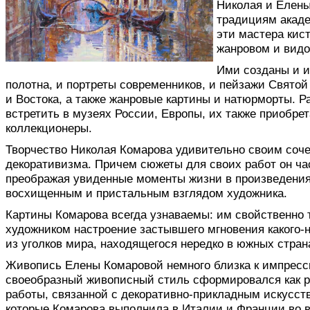
Николая и Елен
традициям акад
эти мастера кис
жанровом и видо
Ими созданы и и
полотна, и портреты современников, и пейзажи Святой
и Востока, а также жанровые картины и натюрморты. 
встретить в музеях России, Европы, их также приобре
коллекционеры.
Творчество Николая Комарова удивительно своим соч
декоративизма. Причем сюжеты для своих работ он ча
преображая увиденные моменты жизни в произведения
восхищенным и пристальным взглядом художника.
Картины Комарова всегда узнаваемы: им свойственно 
художником настроение застывшего мгновения какого-
из уголков мира, находящегося нередко в южных стран
Живопись Елены Комаровой немного близка к импресс
своеобразный живописный стиль сформировался как р
работы, связанной с декоративно-прикладным искусст
которые Комарова выполнила в Италии и Франции во в