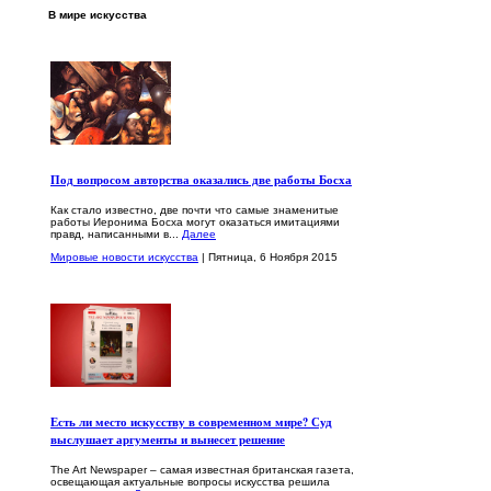
В мире искусства
Под вопросом авторства оказались две работы Босха
Как стало известно, две почти что самые знаменитые
работы Иеронима Босха могут оказаться имитациями
правд, написанными в...
Далее
Мировые новости искусства
| Пятница, 6 Ноября 2015
Есть ли место искусству в современном мире? Суд
выслушает аргументы и вынесет решение
The Art Newspaper – самая известная британская газета,
освещающая актуальные вопросы искусства решила