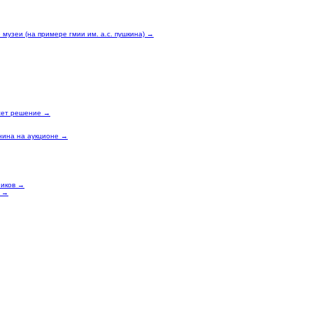
музеи (на примере гмии им. а.с. пушкина) →
есет решение →
нина на аукционе →
ников →
о →