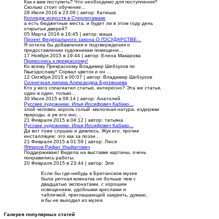
Как к вам поступить? Что необходимо для поступления?
Сколько стоит обучение...
28 Июля 2016 в 23:06
|
автор: Катюша
Колледж искусств в Стерлитамаке
а есть бюджетные места, и будет ли в этом году день
открытых дверей?
05 Марта 2016 в 16:45
|
автор: маша
Проект Федерального закона О ГОСУДАРСТВЕ...
Я хотела бы добавления и подтверждения о
предоставлении художникам помещени...
17 Ноября 2015 в 19:44
|
автор: Елена Макарова
Прикоснись к прекрасному!
Ко всему Прекрасному Владимир Шебзухов по
Гвьездославу* Сорвал цветок и он ...
12 Октября 2015 в 00:07
|
автор: Владимир Шебзухов
Солнечная лирика Александра Бурзянцева
Кто у кого сплагиатил статью, интересно? Эта же статья,
один в один, только...
30 Июля 2015 в 09:14
|
автор: Анатолий
Русские художники. Илья Иосифович Кабако...
злой человек. король голый .мелочная натура. издержки
природы. а уж его инс...
21 Февраля 2015 в 04:12
|
автор: татьяна
Русские художники. Илья Иосифович Кабако...
Да вот тоже слушаю и дивлюсь. Жук его, прочие
инсталляции: это как за поэзи...
21 Февраля 2015 в 01:59
|
автор: Люся
Яппаров Рифат Ульфатович
Поддерживаю! Видела на выставке картины, очень
понравились работы.
20 Февраля 2015 в 23:44
|
автор: Эля
Если бы где-нибудь в Британском музее
была уютная комнатка не больше чем с
двадцатью экспонатами, с хорошим
освещением, удобными креслами и
табличкой, приглашающей закурить, думаю,
я бы не выходил из музея.
Галерея популярных статей