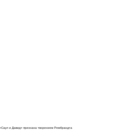
«Саул и Давид» признана творением Рембрандта