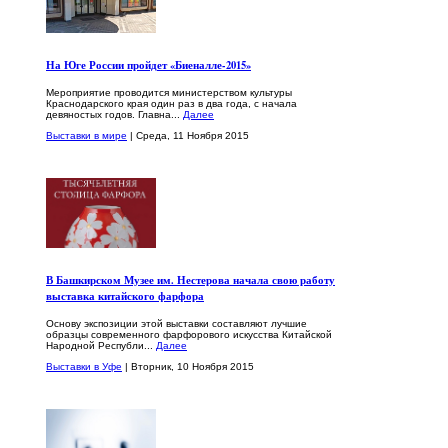
На Юге России пройдет «Биеналле-2015»
Мероприятие проводится министерством культуры
Краснодарского края один раз в два года, с начала
девяностых годов. Главна...
Далее
Выставки в мире
| Среда, 11 Ноября 2015
В Башкирском Музее им. Нестерова начала свою работу
выставка китайского фарфора
Основу экспозиции этой выставки составляют лучшие
образцы современного фарфорового искусства Китайской
Народной Республи...
Далее
Выставки в Уфе
| Вторник, 10 Ноября 2015