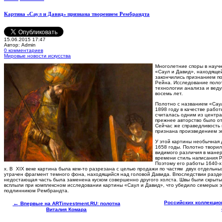
Картина «Саул и Давид» признана творением Рембрандта
15.06.2015 17:47
Автор: Admin
0 комментариев
Мировые новости искусства
М
ноголетние споры в науч
«Саул и Давид», находящей
закончились признанием п
Рейна. Исследование поло
технологии анализа и веду
восемь лет.
Полотно с названием «Саул
1898 году в качестве рабо
считалась одним из центра
прежнее авторство было от
Сейчас же справедливость
признана произведением э
У этой картины необычная 
1658 годы. Полотно творило
видимого различия в манер
времени стиль написания 
Поэтому его работы 1640-х
х. В XIX веке картина была кем-то разрезана с целью продажи по частям двух отдельны
утрачен фрагмент темного фона, находящийся над головой Давида. Впоследствии разд
недостающая часть была заменена куском совершенно другого холста. Швы были скрыты 
всплыли при комплексном исследовании картины «Саул и Давид», что убедило семерых эк
подлинником Рембрандта.
←
Российских коллекцио
Впервые на ARTinvestment.RU: полотна
Виталия Комара