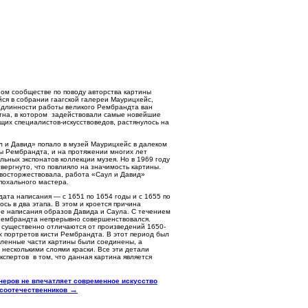
ном сообществе по поводу авторства картины
ся в собрании гаагской галереи Маурицхейс,
одлинности работы великого Рембрандта ван
тна, в котором задействовали самые новейшие
щих специалистов-искусствоведов, растянулось на
 и Давид» попало в музей Маурицхейс в далеком
ты Рембрандта, и на протяжении многих лет
льных экспонатов коллекции музея. Но в 1969 году
вергнуто, что повлияло на значимость картины.
 восторжествовала, работа «Саул и Давид»
похального мастера.
дата написания — с 1651 по 1654 годы и с 1655 по
сь в два этапа. В этом и кроется причина
е написания образов Давида и Саула. С течением
Рембрандта непрерывно совершенствовался.
 существенно отличаются от произведений 1650-
х портретов кисти Рембрандта. В этот период был
еленные части картины были соединены, а
несколькими слоями краски. Все эти детали
спертов в том, что данная картина является
неров не впечатляет современное искусство
→
соотечественников