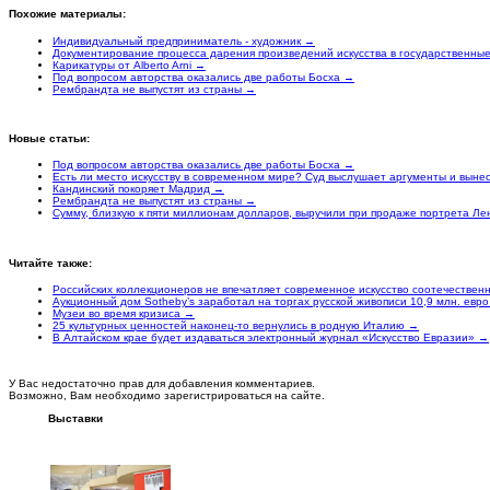
Похожие материалы:
Индивидуальный предприниматель - художник →
Документирование процесса дарения произведений искусства в государственные 
Карикатуры от Alberto Arni →
Под вопросом авторства оказались две работы Босха →
Рембрандта не выпустят из страны →
Новые статьи:
Под вопросом авторства оказались две работы Босха →
Есть ли место искусству в современном мире? Суд выслушает аргументы и вын
Кандинский покоряет Мадрид →
Рембрандта не выпустят из страны →
Сумму, близкую к пяти миллионам долларов, выручили при продаже портрета Ле
Читайте также:
Российских коллекционеров не впечатляет современное искусство соотечествен
Аукционный дом Sotheby’s заработал на торгах русской живописи 10,9 млн. евр
Музеи во время кризиса →
25 культурных ценностей наконец-то вернулись в родную Италию →
В Алтайском крае будет издаваться электронный журнал «Искусство Евразии» →
У Вас недостаточно прав для добавления комментариев.
Возможно, Вам необходимо зарегистрироваться на сайте.
Выставки