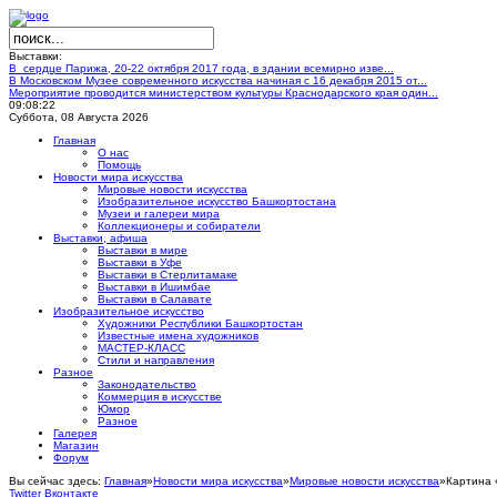
Выставки:
В сердце Парижа, 20-22 октября 2017 года, в здании всемирно изве...
В Московском Музее современного искусства начиная с 16 декабря 2015 от...
Мероприятие проводится министерством культуры Краснодарского края один...
09:08:23
Суббота, 08 Августа 2026
Главная
О нас
Помощь
Новости мира искусства
Мировые новости искусства
Изобразительное искусство Башкортостана
Музеи и галереи мира
Коллекционеры и собиратели
Выставки, афиша
Выставки в мире
Выставки в Уфе
Выставки в Стерлитамаке
Выставки в Ишимбае
Выставки в Салавате
Изобразительное искусство
Художники Республики Башкортостан
Известные имена художников
МАСТЕР-КЛАСС
Стили и направления
Разное
Законодательство
Коммерция в искусстве
Юмор
Разное
Галерея
Магазин
Форум
Вы сейчас здесь:
Главная
»
Новости мира искусства
»
Мировые новости искусства
»
Картина 
Twitter
Вконтакте