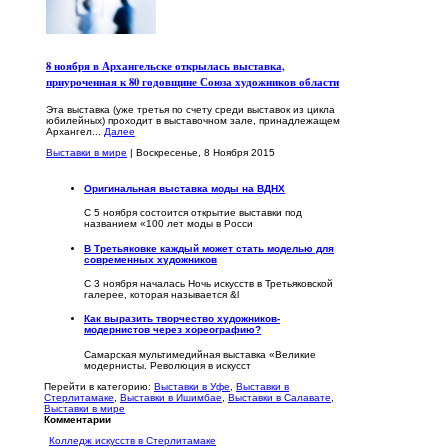
8 ноября в Архангельске открылась выставка,
приуроченная к 80 годовщине Союза художников области
Эта выставка (уже третья по счету среди выставок из цикла
юбилейных) проходит в выставочном зале, принадлежащем
Архангел...
Далее
Выставки в мире
| Воскресенье, 8 Ноября 2015
Оригинальная выставка моды на ВДНХ
С 5 ноября состоится открытие выставки под
названием «100 лет моды в Росси
В Третьяковке каждый может стать моделью для
современных художников
С 3 ноября началась Ночь искусств в Третьяковской
галерее, которая называется &l
Как выразить творчество художников-
модернистов через хореографию?
Самарская мультимедийная выставка «Великие
модернисты. Революция в искусст
Перейти в категорию:
Выставки в Уфе
,
Выставки в
Стерлитамаке
,
Выставки в Ишимбае
,
Выставки в Салавате
,
Выставки в мире
Комментарии
Колледж искусств в Стерлитамаке