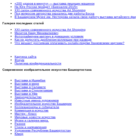
«200 ударов в минуту» — выставка пишущих машинок
На Юге России пройдет «Биеналле-2015»
XXI салон современного искусства Art Shopping
Под вопросом авторства оказались две работы Босха
В Башкирском Музее им. Нестерова начала свою работу выставка китайского ф
Галерея последних статей
XXI салон современного искусства Art Shopping
Мазитов Амир Минивалиевич
Фотографируем картину в домашних условиях
Как не допустить дробления коллекции при разводе
Что мешает россиянам оплачивать онлайн-покупки банковскими картами?
Картина сайта
Форум
Политика конфиденциальности
Современное изобразительное искусство Башкортостана
Выставки в Ишимбае
Выставки в мире
Выставки в Салавате
Выставки в Стерлитамаке
Выставки в Уфе
Законодательство
Известные имена художников
Изобразительное искусство Башкирии
Коллекционеры и собиратели
Коммерция в искусстве
Мастер - Класс
Мировые новости искусства
Музеи и галереи мира.
Разное
Стили и направления
Художники Республики Башкортостан
Юмор