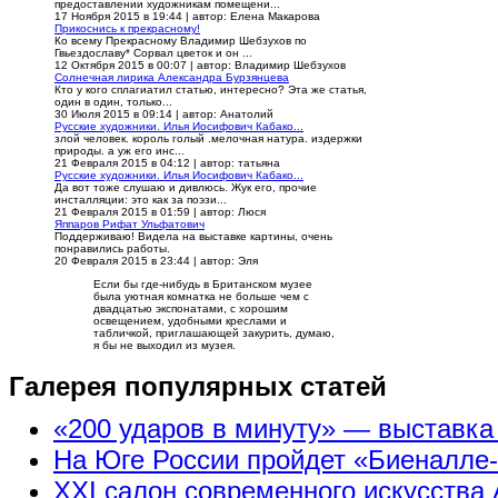
предоставлении художникам помещени...
17 Ноября 2015 в 19:44
|
автор: Елена Макарова
Прикоснись к прекрасному!
Ко всему Прекрасному Владимир Шебзухов по
Гвьездославу* Сорвал цветок и он ...
12 Октября 2015 в 00:07
|
автор: Владимир Шебзухов
Солнечная лирика Александра Бурзянцева
Кто у кого сплагиатил статью, интересно? Эта же статья,
один в один, только...
30 Июля 2015 в 09:14
|
автор: Анатолий
Русские художники. Илья Иосифович Кабако...
злой человек. король голый .мелочная натура. издержки
природы. а уж его инс...
21 Февраля 2015 в 04:12
|
автор: татьяна
Русские художники. Илья Иосифович Кабако...
Да вот тоже слушаю и дивлюсь. Жук его, прочие
инсталляции: это как за поэзи...
21 Февраля 2015 в 01:59
|
автор: Люся
Яппаров Рифат Ульфатович
Поддерживаю! Видела на выставке картины, очень
понравились работы.
20 Февраля 2015 в 23:44
|
автор: Эля
Если бы где-нибудь в Британском музее
была уютная комнатка не больше чем с
двадцатью экспонатами, с хорошим
освещением, удобными креслами и
табличкой, приглашающей закурить, думаю,
я бы не выходил из музея.
Галерея популярных статей
«200 ударов в минуту» — выставк
На Юге России пройдет «Биеналле
XXI салон современного искусства 