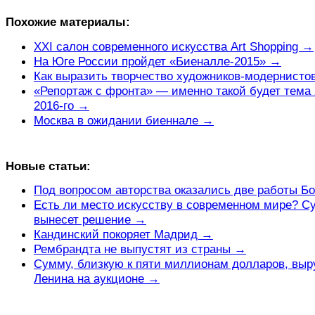
Похожие материалы:
XXI салон современного искусства Art Shopping →
На Юге России пройдет «Биеналле-2015» →
Как выразить творчество художников-модернисто
«Репортаж с фронта» — именно такой будет тема
2016-го →
Москва в ожидании биеннале →
Новые статьи:
Под вопросом авторства оказались две работы Б
Есть ли место искусству в современном мире? С
вынесет решение →
Кандинский покоряет Мадрид →
Рембрандта не выпустят из страны →
Сумму, близкую к пяти миллионам долларов, выр
Ленина на аукционе →