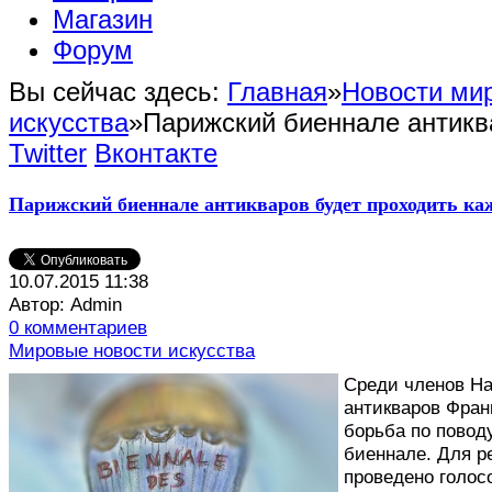
Магазин
Форум
Вы сейчас здесь:
Главная
»
Новости мир
искусства
»
Парижский биеннале антикв
Twitter
Вконтакте
Парижский биеннале антикваров будет проходить ка
10.07.2015 11:38
Автор: Admin
0 комментариев
Мировые новости искусства
С
реди членов Н
антикваров Фран
борьба по повод
биеннале. Для 
проведено голос