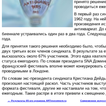
принято решение
проводиться еже
В первый раз си
1962 году. На н
произведения ис
антиквариат. До
биеннале устраивались один раз в два года. Следующи
года.
Для принятия такого решения необходимо было, чтобы
двух третьих всех членов синдиката. В результате за
высказалось около 67% участников. Этого едва хвати
статуса ежегодного. По словам президента SNA Домин
французский фестиваль вполне может конкурировать с
проводимыми в Лондоне.
По словам экс-президента синдиката Кристиана Дейдь
произошел настоящий раскол. Часть участников высту
формата фестиваля, другие же настаивали на том, чт
ежегодным. Такие распри в итоге привели к смещению 
←
Результаты 85-ого аукциона ARTinvestment.ru
Современное искусст