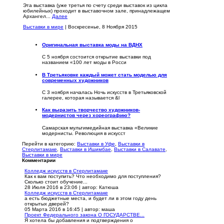
Эта выставка (уже третья по счету среди выставок из цикла
юбилейных) проходит в выставочном зале, принадлежащем
Архангел...
Далее
Выставки в мире
| Воскресенье, 8 Ноября 2015
Оригинальная выставка моды на ВДНХ
С 5 ноября состоится открытие выставки под
названием «100 лет моды в Росси
В Третьяковке каждый может стать моделью для
современных художников
С 3 ноября началась Ночь искусств в Третьяковской
галерее, которая называется &l
Как выразить творчество художников-
модернистов через хореографию?
Самарская мультимедийная выставка «Великие
модернисты. Революция в искусст
Перейти в категорию:
Выставки в Уфе
,
Выставки в
Стерлитамаке
,
Выставки в Ишимбае
,
Выставки в Салавате
,
Выставки в мире
Комментарии
Колледж искусств в Стерлитамаке
Как к вам поступить? Что необходимо для поступления?
Сколько стоит обучение...
28 Июля 2016 в 23:06
|
автор: Катюша
Колледж искусств в Стерлитамаке
а есть бюджетные места, и будет ли в этом году день
открытых дверей?
05 Марта 2016 в 16:45
|
автор: маша
Проект Федерального закона О ГОСУДАРСТВЕ...
Я хотела бы добавления и подтверждения о