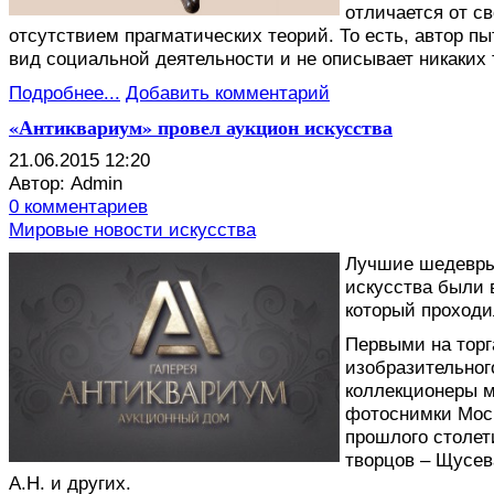
отличается от с
отсутствием прагматических теорий. То есть, автор пы
вид социальной деятельности и не описывает никаких
Подробнее...
Добавить комментарий
«Антиквариум» провел аукцион искусства
21.06.2015 12:20
Автор: Admin
0 комментариев
Мировые новости искусства
Л
учшие шедевры 
искусства были 
который проходи
Первыми на торг
изобразительног
коллекционеры м
фотоснимки Моск
прошлого столет
творцов – Щусев
А.Н. и других.