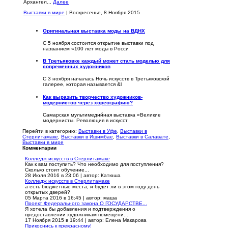
Архангел...
Далее
Выставки в мире
| Воскресенье, 8 Ноября 2015
Оригинальная выставка моды на ВДНХ
С 5 ноября состоится открытие выставки под
названием «100 лет моды в Росси
В Третьяковке каждый может стать моделью для
современных художников
С 3 ноября началась Ночь искусств в Третьяковской
галерее, которая называется &l
Как выразить творчество художников-
модернистов через хореографию?
Самарская мультимедийная выставка «Великие
модернисты. Революция в искусст
Перейти в категорию:
Выставки в Уфе
,
Выставки в
Стерлитамаке
,
Выставки в Ишимбае
,
Выставки в Салавате
,
Выставки в мире
Комментарии
Колледж искусств в Стерлитамаке
Как к вам поступить? Что необходимо для поступления?
Сколько стоит обучение...
28 Июля 2016 в 23:06
|
автор: Катюша
Колледж искусств в Стерлитамаке
а есть бюджетные места, и будет ли в этом году день
открытых дверей?
05 Марта 2016 в 16:45
|
автор: маша
Проект Федерального закона О ГОСУДАРСТВЕ...
Я хотела бы добавления и подтверждения о
предоставлении художникам помещени...
17 Ноября 2015 в 19:44
|
автор: Елена Макарова
Прикоснись к прекрасному!