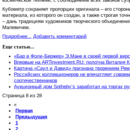
космической технике, с соблюдением всех законов су
Кубометр сохраняет пропорции оригинала – его сторон
материала, из которого он создан, а также строгая то
– дань традициям художников творческого объединени
Малевичем.
Подробнее...
Добавить комментарий
Еще статьи...
«Бар в Фоли-Бержер» Э.Мане в своей первой верси
Впервые на ARTinvestment.RU: полотна Виталия 
Картина «Саул и Давид» признана творением Ре
Российских коллекционеров не впечатляет соврем
соотечественников
Аукционный дом Sotheby’s заработал на торгах ру
Страница 8 из 28
«
Первая
Предыдущая
1
2