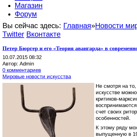
Магазин
Форум
Вы сейчас здесь:
Главная
»
Новости мир
Twitter
Вконтакте
Петер Бюргер и его «Теория авангарда» в современн
10.07.2015 08:32
Автор: Admin
0 комментариев
Мировые новости искусства
Н
е смотря на то
искусстве можно
критиков-маркси
воспринимаются 
счет своих рито
особенностей.
К этому ряду мо
выпущенную в 19