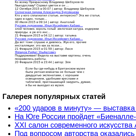
Ко всему Прекрасному Владимир Шебзухов по
Гвьездославу* Сорвал цветок и он ...
12 Октября 2015 в 00:07
|
автор: Владимир Шебзухов
Солнечная лирика Александра Бурзянцева
Кто у кого сплагиатил статью, интересно? Эта же статья,
один в один, только...
30 Июля 2015 в 09:14
|
автор: Анатолий
Русские художники. Илья Иосифович Кабако...
злой человек. король голый .мелочная натура. издержки
природы. а уж его инс...
21 Февраля 2015 в 04:12
|
автор: татьяна
Русские художники. Илья Иосифович Кабако...
Да вот тоже слушаю и дивлюсь. Жук его, прочие
инсталляции: это как за поэзи...
21 Февраля 2015 в 01:59
|
автор: Люся
Яппаров Рифат Ульфатович
Поддерживаю! Видела на выставке картины, очень
понравились работы.
20 Февраля 2015 в 23:44
|
автор: Эля
Если бы где-нибудь в Британском музее
была уютная комнатка не больше чем с
двадцатью экспонатами, с хорошим
освещением, удобными креслами и
табличкой, приглашающей закурить, думаю,
я бы не выходил из музея.
Галерея популярных статей
«200 ударов в минуту» — выставк
На Юге России пройдет «Биеналле
XXI салон современного искусства 
Под вопросом авторства оказались