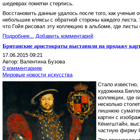
шедеврах пометки стерлись.
Восстановить данные удалось после того, как ученые 
небольшие кляксы с обратной стороны каждого листа. 
что Гойя рисовал эту коллекцию в альбоме, где листы 
Подробнее...
Добавить комментарий
Британские аристократы выставили на продажу карти
17.06.2015 09:21
Автор: Валентина Бузова
0 комментариев
Мировые новости искусства
С
тало известно,
художника Белло
коллекции, где 
несколько столе
лишнюю суматоху
картин с изобра
Кёнигштайн, выс
частную фирму Ch