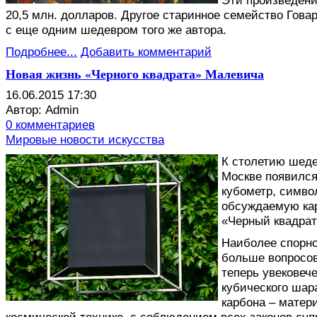
Эти произведени
20,5 млн. долларов. Другое старинное семейство Гов
с еще одним шедевром того же автора.
Подробнее...
Добавить комментарий
Новая жизнь «Черного квадрата» Малевича
16.06.2015 17:30
Автор: Admin
0 комментариев
Мировые новости искусства
К
столетию шедев
Москве появился
кубометр, симв
обсуждаемую ка
«Черный квадрат
Наиболее спорно
больше вопросов,
теперь увековеч
кубического шар
карбона – матер