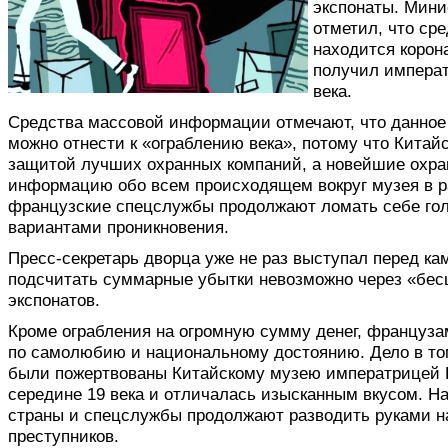
экспонаты. Мини
отметил, что ср
находится корон
получил императ
века.
Средства массовой информации отмечают, что данное 
можно отнести к «ограблению века», потому что Китай
защитой лучших охранных компаний, а новейшие охра
информацию обо всем происходящем вокруг музея в р
французские спецслужбы продолжают ломать себе го
вариантами проникновения.
Пресс-секретарь дворца уже не раз выступал перед кам
подсчитать суммарные убытки невозможно через «бес
экспонатов.
Кроме ограбления на огромную сумму денег, француза
по самолюбию и национальному достоянию. Дело в том
были пожертвованы Китайскому музею императрицей Е
середине 19 века и отличалась изысканным вкусом. Н
страны и спецслужбы продолжают разводить руками н
преступников.