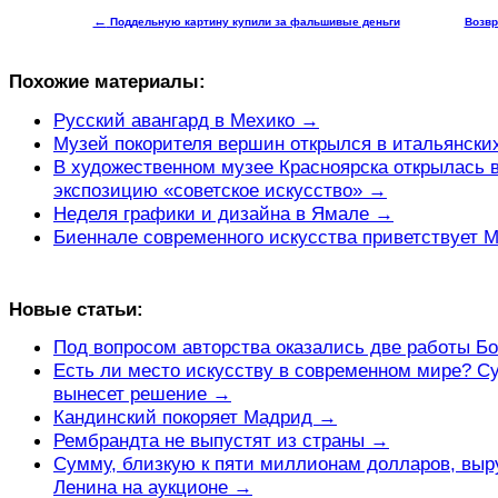
←
Поддельную картину купили за фальшивые деньги
Возвр
Похожие материалы:
Русский авангард в Мехико →
Музей покорителя вершин открылся в итальянски
В художественном музее Красноярска открылась 
экспозицию «советское искусство» →
Неделя графики и дизайна в Ямале →
Биеннале современного искусства приветствует
Новые статьи:
Под вопросом авторства оказались две работы Б
Есть ли место искусству в современном мире? С
вынесет решение →
Кандинский покоряет Мадрид →
Рембрандта не выпустят из страны →
Сумму, близкую к пяти миллионам долларов, выр
Ленина на аукционе →