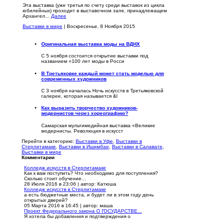
Эта выставка (уже третья по счету среди выставок из цикла
юбилейных) проходит в выставочном зале, принадлежащем
Архангел...
Далее
Выставки в мире
| Воскресенье, 8 Ноября 2015
Оригинальная выставка моды на ВДНХ
С 5 ноября состоится открытие выставки под
названием «100 лет моды в Росси
В Третьяковке каждый может стать моделью для
современных художников
С 3 ноября началась Ночь искусств в Третьяковской
галерее, которая называется &l
Как выразить творчество художников-
модернистов через хореографию?
Самарская мультимедийная выставка «Великие
модернисты. Революция в искусст
Перейти в категорию:
Выставки в Уфе
,
Выставки в
Стерлитамаке
,
Выставки в Ишимбае
,
Выставки в Салавате
,
Выставки в мире
Комментарии
Колледж искусств в Стерлитамаке
Как к вам поступить? Что необходимо для поступления?
Сколько стоит обучение...
28 Июля 2016 в 23:06
|
автор: Катюша
Колледж искусств в Стерлитамаке
а есть бюджетные места, и будет ли в этом году день
открытых дверей?
05 Марта 2016 в 16:45
|
автор: маша
Проект Федерального закона О ГОСУДАРСТВЕ...
Я хотела бы добавления и подтверждения о