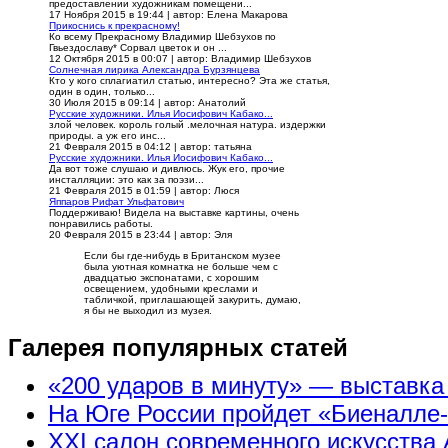
предоставлении художникам помещени...
17 Ноября 2015 в 19:44
|
автор: Елена Макарова
Прикоснись к прекрасному!
Ко всему Прекрасному Владимир Шебзухов по
Гвьездославу* Сорвал цветок и он ...
12 Октября 2015 в 00:07
|
автор: Владимир Шебзухов
Солнечная лирика Александра Бурзянцева
Кто у кого сплагиатил статью, интересно? Эта же статья,
один в один, только...
30 Июля 2015 в 09:14
|
автор: Анатолий
Русские художники. Илья Иосифович Кабако...
злой человек. король голый .мелочная натура. издержки
природы. а уж его инс...
21 Февраля 2015 в 04:12
|
автор: татьяна
Русские художники. Илья Иосифович Кабако...
Да вот тоже слушаю и дивлюсь. Жук его, прочие
инсталляции: это как за поэзи...
21 Февраля 2015 в 01:59
|
автор: Люся
Яппаров Рифат Ульфатович
Поддерживаю! Видела на выставке картины, очень
понравились работы.
20 Февраля 2015 в 23:44
|
автор: Эля
Если бы где-нибудь в Британском музее
была уютная комнатка не больше чем с
двадцатью экспонатами, с хорошим
освещением, удобными креслами и
табличкой, приглашающей закурить, думаю,
я бы не выходил из музея.
Галерея популярных статей
«200 ударов в минуту» — выставк
На Юге России пройдет «Биеналле
XXI салон современного искусства 