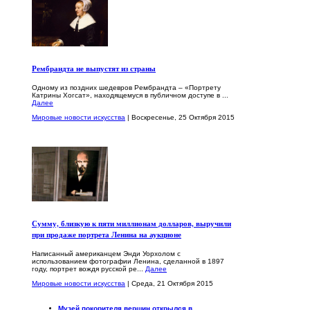
Рембрандта не выпустят из страны
Одному из поздних шедевров Рембрандта – «Портрету
Катрины Хогсат», находящемуся в публичном доступе в ...
Далее
Мировые новости искусства
| Воскресенье, 25 Октября 2015
Сумму, близкую к пяти миллионам долларов, выручили
при продаже портрета Ленина на аукционе
Написанный американцем Энди Уорхолом с
использованием фотографии Ленина, сделанной в 1897
году, портрет вождя русской ре...
Далее
Мировые новости искусства
| Среда, 21 Октября 2015
Музей покорителя вершин открылся в