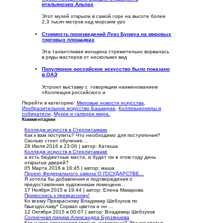
итальянских Альпах
Этот музей открыли в самой горе на высоте более
2,3 тысяч метров над морским уро
Стоимость произведений Луиз Буржуа на мировых
торговых площадках
Эта талантливая женщина стремительно ворвалась
в ряды мастеров от нескольких вид
Популярное российское искусство было показано
в ОАЭ
Устроил выставку с говорящим наименованием
«Коллекция российского и
Перейти в категорию:
Мировые новости искусства
,
Изобразительное искусство Башкирии
,
Коллекционеры и
собиратели
,
Музеи и галереи мира.
Комментарии
Колледж искусств в Стерлитамаке
Как к вам поступить? Что необходимо для поступления?
Сколько стоит обучение...
28 Июля 2016 в 23:06
|
автор: Катюша
Колледж искусств в Стерлитамаке
а есть бюджетные места, и будет ли в этом году день
открытых дверей?
05 Марта 2016 в 16:45
|
автор: маша
Проект Федерального закона О ГОСУДАРСТВЕ...
Я хотела бы добавления и подтверждения о
предоставлении художникам помещени...
17 Ноября 2015 в 19:44
|
автор: Елена Макарова
Прикоснись к прекрасному!
Ко всему Прекрасному Владимир Шебзухов по
Гвьездославу* Сорвал цветок и он ...
12 Октября 2015 в 00:07
|
автор: Владимир Шебзухов
Солнечная лирика Александра Бурзянцева
Кто у кого сплагиатил статью, интересно? Эта же статья,