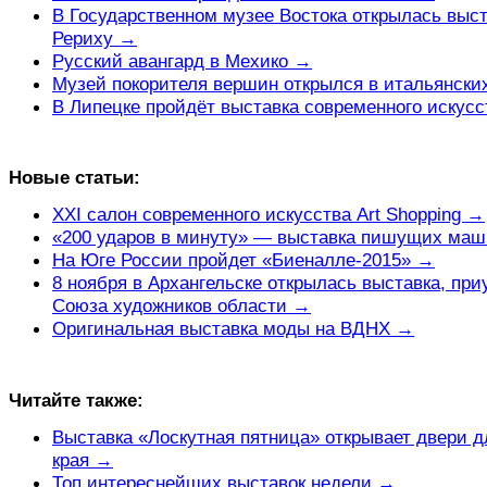
В Государственном музее Востока открылась выс
Рериху →
Русский авангард в Мехико →
Музей покорителя вершин открылся в итальянски
В Липецке пройдёт выставка современного искус
Новые статьи:
XXI салон современного искусства Art Shopping →
«200 ударов в минуту» — выставка пишущих ма
На Юге России пройдет «Биеналле-2015» →
8 ноября в Архангельске открылась выставка, при
Союза художников области →
Оригинальная выставка моды на ВДНХ →
Читайте также:
Выставка «Лоскутная пятница» открывает двери д
края →
Топ интереснейших выставок недели →