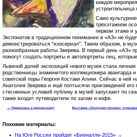
каждое мероприя
устроительница 
Само культурное
трёхэтажном осо
первом этаже и 
Экспонатов в традиционном понимании в «АЗ» не буде
демонстрироваться "изосериал". Таким образом, в муз
разнообразные работы Зверева. В первый день «АЗ» п
помогут создать портреты и автопортреты лиц, которы
Львиной долей экспозиций нового музея стала личная
родственницы знаменитого коллекционера авангарда и
советской поры Георгия Костаки Алики. Сейчас в ней 
Анатолия Зверева и ещё полтысячи произведений его 
стесненных условий публику в музей запускают по сеа
также входит путеводители по залам и кофе.
←
Прикоснись к прекрасному!
Выставка «Лоскутная пятница» открывае
Похожие материалы:
На Юге России пройдет «Биеналле-2015» →