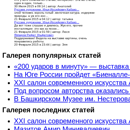
один в один, только...
30 Июля 2015 в 09:14
|
автор: Анатолий
Русские художники. Илья Иосифович Кабако...
злой человек. король голый .мелочная натура. издержки
природы. а уж его инс...
21 Февраля 2015 в 04:12
|
автор: татьяна
Русские художники. Илья Иосифович Кабако...
Да вот тоже слушаю и дивлюсь. Жук его, прочие
инсталляции: это как за поэзи...
21 Февраля 2015 в 01:59
|
автор: Люся
Яппаров Рифат Ульфатович
Поддерживаю! Видела на выставке картины, очень
понравились работы.
20 Февраля 2015 в 23:44
|
автор: Эля
Галерея популярных статей
«200 ударов в минуту» — выставк
На Юге России пройдет «Биеналле
XXI салон современного искусства 
Под вопросом авторства оказались
В Башкирском Музее им. Нестерова
Галерея последних статей
XXI салон современного искусства 
Мазитов Амир Минивалиевич