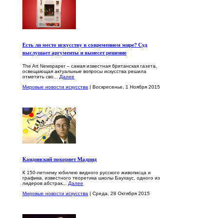
Есть ли место искусству в современном мире? Суд
выслушает аргументы и вынесет решение
The Art Newspaper – самая известная британская газета,
освещающая актуальные вопросы искусства решила
отметить сво...
Далее
Мировые новости искусства
| Воскресенье, 1 Ноября 2015
Кандинский покоряет Мадрид
К 150-летнему юбилею видного русского живописца и
графика, известного теоретика школы Баухаус, одного из
лидеров абстрак...
Далее
Мировые новости искусства
| Среда, 28 Октября 2015