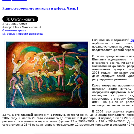
Рынок современного искусства в цифрах. Часть I
27.10.2010 09:06
Автор: Юлия Максимова, AI
0 комментариев
Мировые новости искусства
C
пециально к парижской
яр
опубликовал отчет о пол
проанализирован период с 
представляет краткий перес
В своем предисловии к от
Ehrmann) подчеркивает, ч
внезапного окончания арт-б
масштабным кризисом, разр
миллионных продаж за
2008 годами, но рынок сов
демонстрирует такой уро
регулируемым рынкам».
Какие конкретно изменения
приказал долго жить?.. 
«верхушка»
арт-рынка
, а в
вышедших на рынок неда
сместились в сторону бол
имен. Но рынок не расте
активную экспансию (в частн
В 2009 году выручка веду
43 %, а его главный конкурент,
Sotheby’s
, потерял 58 %. Цена акции последнего, пре
2007 году, 9 марта 2009-го скатилась до отметки 6,3 доллара. В период с июля 2009
результатов в миллион евро и выше (против 72 в 2008–2009 и 120 в 2007–2008). До
сократился на 23 % по сравнению с предыдущим 12-месячным периодом и составил 46 %