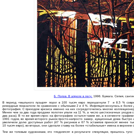
Б. Попов. В апреле в лесу
.
1996. Бумага. Сепия, сангин
В период «мыльного пузыря» порог в 100 тысяч евро перешагнули 7 и 8,5 % соврем
рекордные показатели по сравнению с обычными 2 и 4 %. Инфляция коснулась и более до
фотография. С приходом кризиса именно на них сосредоточились многие коллекционер
Менее чем за два года продажи полотен упали на 11 %, а число шестизначных уходов со
два раза). В то же время спрос на фотографию остался таким же, а в сегменте графики
1991 годов, во время которого рынок просто-напросто замер, аукционные дома быстро 
увеличили долю доступных работ (47 % рисунков и 67 % эстампов приносят менее ты
10 тысяч евро), во-вторых, они сделали ставку на более «стабильные» имена в верхнем 
Тем же топовым художникам, кто «поднялся» в результате спекуляции, пришлось туго: