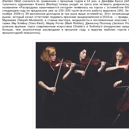
(Damien Hirst) снизился по сравнению с прошлым годом в 14 раз, а Джеффа Кунса (Je
«уличного художника» Бэнкси (Banksy) теперь уходят за треть или четверть докризисн
названием «Распродажа заканчивается сегодня» появилась на торгах с эстимейтом 60
следующем году ее предлагали уже за 150–200 тысяч (в итоге работа выручила 190). За
ноябре 2009-го 39 миллионов долларов (в три раза выше эстимейта). Этот потрясающи
рынка, который начал отчетливо подавать признаки выздоровления в 2010-м, — правда
Мураками (Takashi Murakami), а старые мастера, модернисты и послевоенные классики
также Иву Кляйну (Yves Klein), Марку Ротко (Mark Rothko), Джексону Поллоку (Jackson P
успехом крупные торги современным искусством Christie’s и Sotheby’s (лондонские а
больше, чем аналогичные распродажи в прошлом году, а выручка майских торгов
прошлогодний показатель).