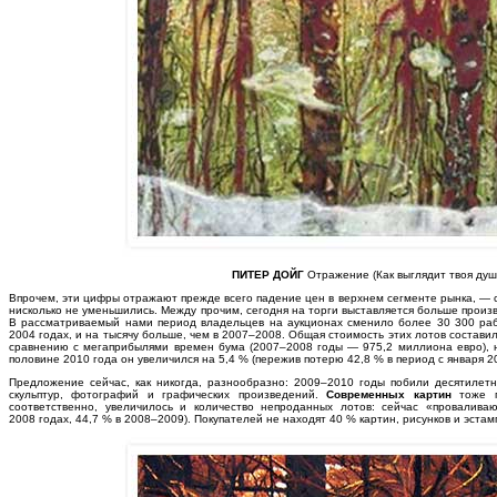
ПИТЕР ДОЙГ
Отражение (Как выглядит твоя душ
Впрочем, эти цифры отражают прежде всего падение цен в верхнем сегменте рынка, — с
нисколько не уменьшились. Между прочим, сегодня на торги выставляется больше произ
В рассматриваемый нами период владельцев на аукционах сменило более 30 300 раб
2004 годах, и на тысячу больше, чем в 2007–2008. Общая стоимость этих лотов состави
сравнению с мегаприбылями времен бума (2007–2008 годы — 975,2 миллиона евро), н
половине 2010 года он увеличился на 5,4 % (пережив потерю 42,8 % в период с января 20
Предложение сейчас, как никогда, разнообразно: 2009–2010 годы побили десятилетн
скульптур, фотографий и графических произведений.
Современных картин
тоже п
соответственно, увеличилось и количество непроданных лотов: сейчас «провалив
2008 годах, 44,7 % в 2008–2009). Покупателей не находят 40 % картин, рисунков и эста