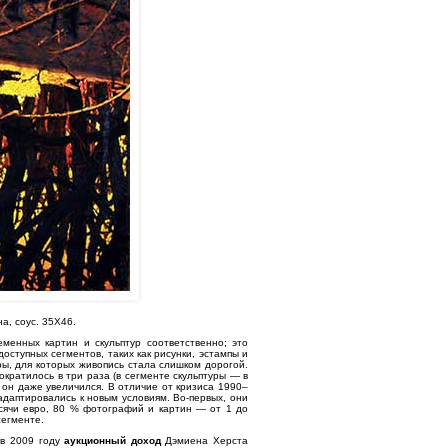
а, соус. 35Х46.
енных картин и скульптур соответственно; это
ступных сегментов, таких как рисунки, эстампы и
ы, для которых живопись стала слишком дорогой.
кратилось в три раза (в сегменте скульптуры — в
 он даже увеличился. В отличие от кризиса 1990–
адаптировались к новым условиям. Во-первых, они
сячи евро, 80 % фотографий и картин — от 1 до
сегменте.
 в 2009 году
аукционный доход
Дэмиена Херста