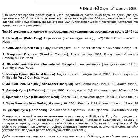
ЧЭНЬ ИФЭЙ
Струнный квартет. 1986.
Что касается продаж работ художников, родившихся после 1945 года, то здесь два до
приходится 60 % мирового дохода в этом сегменте (более 266 миллионов евро), а т
сделок. Такие художники, как Кристофер Вул (Christopher Wool) и Маурицио Каттелан (Mau
аукционах свои рекорды.
Top-10 аукционных сделок с произведениями художников, родившихся после 1945 год
1. ПитерДойг (Peter
Doig).
Отражение (Как выглядит твоя душа?) 1996. Холст, масло. 6 
Йорк.
2. Чэнь Ифэй (Chen
Yifei).
Струнный квартет. 1986. Холст, масло. 5,6 миллиона евро. 29 ма
3. Маурицио Каттелан (Maurizio
Cattelan).
Без названия. 2001. Раскрашенный воск, 
Sotheby’s, Нью-Йорк.
4. Жан-Мишель Баскиа (Jean-Michel
Basquiat).
Без названия (Звездная пыль). 1983
Sotheby’s, Нью-Йорк.
5. Ричард Принс (Richard
Prince).
Медсестра в Голливуде № 4. 2004. Холст, акрил, ц
Phillips de Pury& Co., Нью-Йорк.
6. Жан-Мишель Баскиа (Jean-Michel
Basquiat).
Self-Portrait as a Heel. 1982. Холст, акри
7. Джефф
Кунс
(Jeff Koons).
Loopy. 1999. Холст, масло. 3,7 миллиона евро. 30 июня 2010.
8. Кристофер Вул (Christopher
Wool).
Слово FOOL в голубом цвете. 1990. 3,4 миллиона ев
9. Хуан Муньос (Juan
Mu
ñoz).
Разговор III. 2001. Бронза. 3,38 миллиона евро. 12 мая 20
10. Джефф Кунс (Jeff
Koons).
Большая ваза с цветами. 1991. Дерево. 3,34 миллиона евро.
Специализирующийся на
современном искусстве
дом Phillips de Pury был, увы, не 
«ультрасовременных» произведениях и художниках, начавших аукционную карьеру н
которые в период спада показали себя как наиболее нестабильные. В результате Philli
рейтинге аукционных домов он сейчас занимает пятое место, пропустив вперед китайски
учитывались продажи работ всех художественных эпох).
Дабы смягчить последствия кризиса и закрепить за собой имидж наиболее «продвинуто