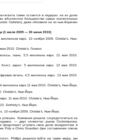
ма-гиганта также остаются в лидерах: на их долю
акже абсолютное большинство самых значительных
rizio Cattelan), даже обновили на их нью-йоркских
а (1 июля 2009 — 30 июня 2010)
миллионов евро. 10 ноября 2009. Christie’s, Нью-
я 2010. Christie’s, Гонконг.
волосы, ткань. 5,5 миллиона евро. 12 мая 2010.
. Холст, акрил. 5 миллионов евро. 12 мая 2010.
ифровая печать. 4,5 миллиона евро. 13 мая 2010.
л. 4 миллиона евро.11 мая 2010. Christie’s, Нью-Йорк.
 Christie’s, Нью-Йорк.
ро. 11 мая 2010. Christie’s, Нью-Йорк.
10. Sotheby’s, Нью-Йорк.
 10 ноября 2009. Christie’s, Нью-Йорк.
так успешен. Компания решила сосредоточиться на
едавно, — двух сегментах рынка Contemporary,
ps продолжает уступать свою долю конкурентам: в
е Poly и China Guardian (при составлении списка
го», Phillips решился пойти на такие меры, как