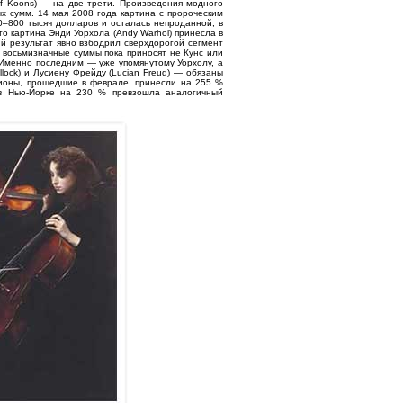
ff Koons) — на две трети. Произведения модного
ых сумм. 14 мая 2008 года картина с пророческим
0–800 тысяч долларов и осталась непроданной; в
то картина Энди Уорхола (Andy Warhol) принесла в
й результат явно взбодрил сверхдорогой сегмент
, восьмизначные суммы пока приносят не Кунс или
. Именно последним — уже упомянутому Уорхолу, а
ollock) и Лусиену Фрейду (Lucian Freud) — обязаны
укционы, прошедшие в феврале, принесли на 255 %
 в Нью-Йорке на 230 % превзошла аналогичный