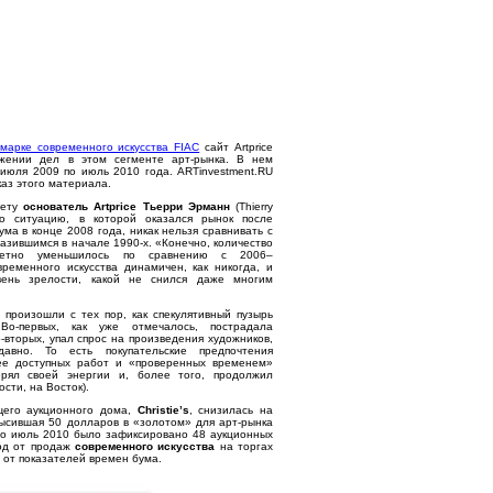
марке современного искусства FIAC
сайт Artprice
ожении дел в этом сегменте арт-рынка. В нем
июля 2009 по июль 2010 года. ARTinvestment.RU
каз этого материала.
чету
основатель Artprice Тьерри Эрманн
(Thierry
то ситуацию, в которой оказался рынок после
ума в конце 2008 года, никак нельзя сравнивать с
азившимся в начале 1990-х. «Конечно, количество
метно уменьшилось по сравнению с 2006–
ременного искусства динамичен, как никогда, и
вень зрелости, какой не снился даже многим
 произошли с тех пор, как спекулятивный пузырь
Во-первых, как уже отмечалось, пострадала
о-вторых, упал спрос на произведения художников,
вно. То есть покупательские предпочтения
ее доступных работ и «проверенных временем»
рял своей энергии и, более того, продолжил
ости, на Восток).
щего аукционного дома,
Christie’s
, снизилась на
высившая 50 долларов в «золотом» для арт-рынка
 по июль 2010 было зафиксировано 48 аукционных
ход от продаж
современного искусства
на торгах
 от показателей времен бума.