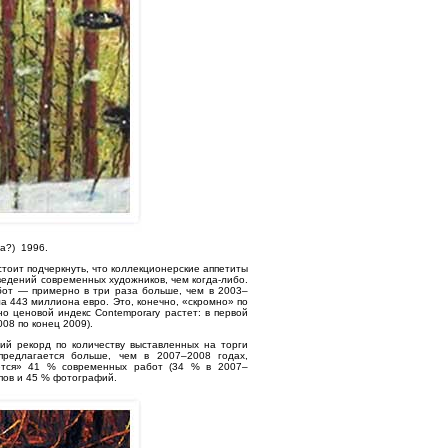
а?) 1996.
тоит подчеркнуть, что коллекционерские аппетиты
ведений современных художников, чем когда-либо.
от — примерно в три раза больше, чем в 2003–
ла 443 миллиона евро. Это, конечно, «скромно» по
о ценовой индекс Contemporary растет: в первой
08 по конец 2009).
ий рекорд по количеству выставленных на торги
редлагается больше, чем в 2007–2008 годах,
аются» 41 % современных работ (34 % в 2007–
мпов и 45 % фотографий.