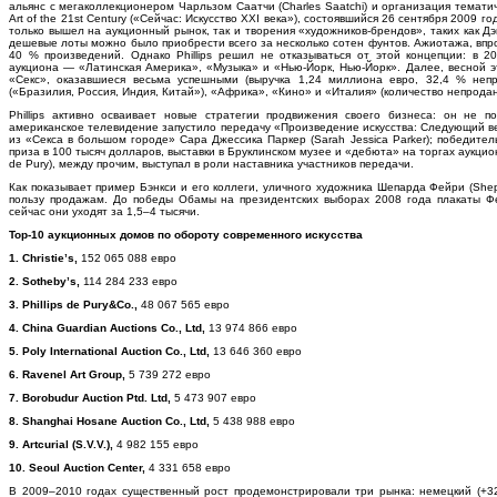
альянс с мегаколлекционером Чарльзом Саатчи (Charles Saatchi) и организация темати
Art of the 21st Century («Сейчас: Искусство XXI века»), состоявшийся 26 сентября 2009 г
только вышел на аукционный рынок, так и творения «художников-брендов», таких как Д
дешевые лоты можно было приобрести всего за несколько сотен фунтов. Ажиотажа, впр
40 % произведений. Однако Phillips решил не отказываться от этой концепции: в 
аукциона — «Латинская Америка», «Музыка» и «Нью-Йорк, Нью-Йорк». Далее, весной э
«Секс», оказавшиеся весьма успешными (выручка 1,24 миллиона евро, 32,4 % неп
(«Бразилия, Россия, Индия, Китай»), «Африка», «Кино» и «Италия» (количество непродан
Phillips активно осваивает новые стратегии продвижения своего бизнеса: он не п
американское телевидение запустило передачу «Произведение искусства: Следующий ве
из «Секса в большом городе» Сара Джессика Паркер (Sarah Jessica Parker); победитель
приза в 100 тысяч долларов, выставки в Бруклинском музее и «дебюта» на торгах аукцион
de Pury), между прочим, выступал в роли наставника участников передачи.
Как показывает пример Бэнкси и его коллеги, уличного художника Шепарда Фейри (Shep
пользу продажам. До победы Обамы на президентских выборах 2008 года плакаты Фе
сейчас они уходят за 1,5–4 тысячи.
Top-10 аукционных домов по обороту современного искусства
1. Christie’s,
152 065 088 евро
2. Sotheby’s,
114 284 233 евро
3. Phillips de Pury&Co.,
48 067 565 евро
4. China Guardian Auctions Co., Ltd,
13 974 866 евро
5. Poly International Auction Co., Ltd,
13 646 360 евро
6. Ravenel Art Group,
5 739 272 евро
7. Borobudur Auction Ptd. Ltd,
5 473 907 евро
8. Shanghai Hosane Auction Co., Ltd,
5 438 988 евро
9. Artcurial (S.V.V.),
4 982 155 евро
10. Seoul Auction Center,
4 331 658 евро
В 2009–2010 годах существенный рост продемонстрировали три рынка: немецкий (+32 