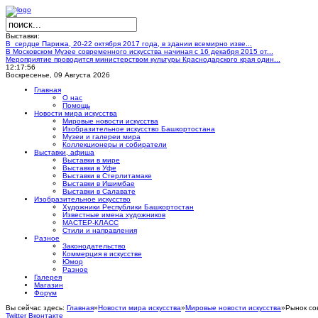
Выставки:
В сердце Парижа, 20-22 октября 2017 года, в здании всемирно изве...
В Московском Музее современного искусства начиная с 16 декабря 2015 от...
Мероприятие проводится министерством культуры Краснодарского края один...
12:17:57
Воскресенье, 09 Августа 2026
Главная
О нас
Помощь
Новости мира искусства
Мировые новости искусства
Изобразительное искусство Башкортостана
Музеи и галереи мира
Коллекционеры и собиратели
Выставки, афиша
Выставки в мире
Выставки в Уфе
Выставки в Стерлитамаке
Выставки в Ишимбае
Выставки в Салавате
Изобразительное искусство
Художники Республики Башкортостан
Известные имена художников
МАСТЕР-КЛАСС
Стили и направления
Разное
Законодательство
Коммерция в искусстве
Юмор
Разное
Галерея
Магазин
Форум
Вы сейчас здесь:
Главная
»
Новости мира искусства
»
Мировые новости искусства
»
Рынок со
Twitter
Вконтакте