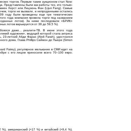
ческих торгов. Первым таким аукционом стал Now:
ода. Представлены были как работы тех, кто только-
эмиен Херст или Лицзюнь Фан (Lijun Fang). Самые
очем, торги не вызвали, и непроданными остались
2009 году были проведены еще три тематических
того года компания провела торги под названием
роданных лотов). За ними последовали «БРИК»
ных лотов варьируется от 38 до 59,5 %).
обоялся даже... реалити-ТВ. В июне этого года
ликий художник», ведущей которой стала актриса
, 23-летний Абди Фарах (Abdi Farah), удостоился
ного дома. Глава Phillips Саймон де Пьюри (Simon
ard Fairey), регулярное мелькание в СМИ идет на
йри с его лицом приносили всего 70–100 евро;
%), американский (+17 %) и китайский (+9,4 %).