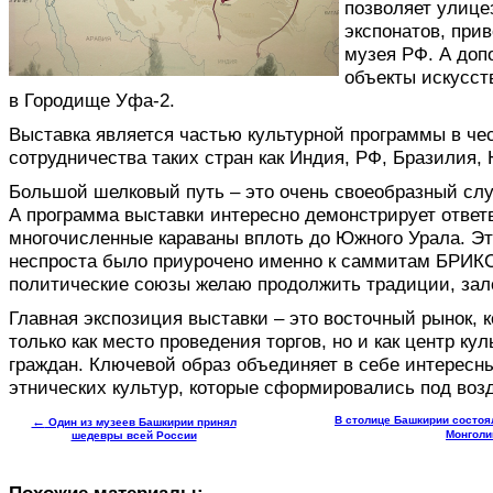
позволяет улице
экспонатов, при
музея РФ. А до
объекты искусст
в Городище Уфа-2.
Выставка является частью культурной программы в че
сотрудничества таких стран как Индия, РФ, Бразилия,
Большой шелковый путь – это очень своеобразный слу
А программа выставки интересно демонстрирует ответ
многочисленные караваны вплоть до Южного Урала. Эт
неспроста было приурочено именно к саммитам БРИК
политические союзы желаю продолжить традиции, зал
Главная экспозиция выставки – это восточный рынок, 
только как место проведения торгов, но и как центр к
граждан. Ключевой образ объединяет в себе интересн
этнических культур, которые сформировались под воз
←
В столице Башкирии состоя
Один из музеев Башкирии принял
Монголи
шедевры всей России