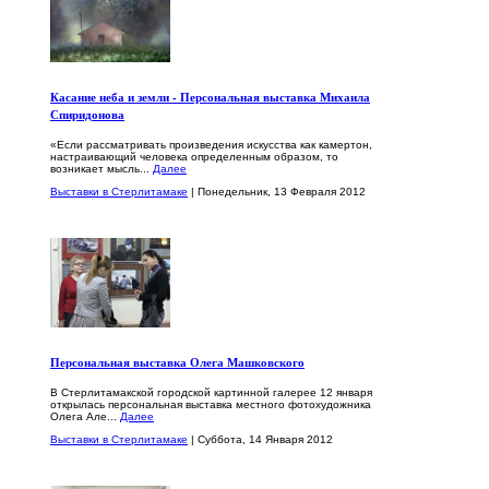
Касание неба и земли - Персональная выставка Михаила
Спиридонова
«Если рассматривать произведения искусства как камертон,
настраивающий человека определенным образом, то
возникает мысль...
Далее
Выставки в Стерлитамаке
| Понедельник, 13 Февраля 2012
Персональная выставка Олега Машковского
В Стерлитамакской городской картинной галерее 12 января
открылась персональная выставка местного фотохудожника
Олега Але...
Далее
Выставки в Стерлитамаке
| Суббота, 14 Января 2012