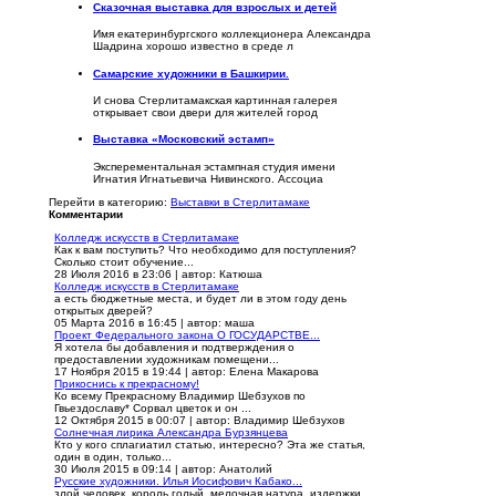
Сказочная выставка для взрослых и детей
Имя екатеринбургского коллекционера Александра
Шадрина хорошо известно в среде л
Самарские художники в Башкирии.
И снова Стерлитамакская картинная галерея
открывает свои двери для жителей город
Выставка «Московский эстамп»
Эксперементальная эстампная студия имени
Игнатия Игнатьевича Нивинского. Ассоциа
Перейти в категорию:
Выставки в Стерлитамаке
Комментарии
Колледж искусств в Стерлитамаке
Как к вам поступить? Что необходимо для поступления?
Сколько стоит обучение...
28 Июля 2016 в 23:06
|
автор: Катюша
Колледж искусств в Стерлитамаке
а есть бюджетные места, и будет ли в этом году день
открытых дверей?
05 Марта 2016 в 16:45
|
автор: маша
Проект Федерального закона О ГОСУДАРСТВЕ...
Я хотела бы добавления и подтверждения о
предоставлении художникам помещени...
17 Ноября 2015 в 19:44
|
автор: Елена Макарова
Прикоснись к прекрасному!
Ко всему Прекрасному Владимир Шебзухов по
Гвьездославу* Сорвал цветок и он ...
12 Октября 2015 в 00:07
|
автор: Владимир Шебзухов
Солнечная лирика Александра Бурзянцева
Кто у кого сплагиатил статью, интересно? Эта же статья,
один в один, только...
30 Июля 2015 в 09:14
|
автор: Анатолий
Русские художники. Илья Иосифович Кабако...
злой человек. король голый .мелочная натура. издержки