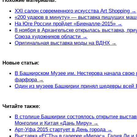
Похожие материалы:
XXI салон современного искусства Art Shopping →
«200 ударов в минуту» — выставка пишущих ма
На Юге России пройдет «Биеналле-2015» →
8 ноября в Архангельске открылась выставка, при
Союза художников области →
Оригинальная выставка моды на ВДНХ →
Новые статьи:
В Башкирском Музее им. Нестерова начала свою р
фарфора →
Один из музеев Башкирии принял шедевры всей
Читайте также:
В столице Башкирии состоялось открытие выстав
Монголии и Китая «Дань Миру» →
Арт-Уфа 2015 стартует в День города →
Выставка «ЕСТЬ» в галерее «Мирас». Галия Ли и