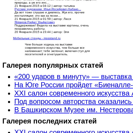
природы. а уж его инс...
21 Февраля 2015 в 04:12
|
автор: татьяна
Русские художники. Илья Иосифович Кабако...
Да вот тоже слушаю и дивлюсь. Жук его, прочие
инсталляции: это как за поэзи...
21 Февраля 2015 в 01:59
|
автор: Люся
Яппаров Рифат Ульфатович
Поддерживаю! Видела на выставке картины, очень
понравились работы.
20 Февраля 2015 в 23:44
|
автор: Эля
Мобильные стенды - mosstand.ru
Чем больше ходишь на выставки
современного искусства, тем больше все
напоминает тебе экспонат, включая стул для
посетителей и огнетушитель.
Галерея популярных статей
«200 ударов в минуту» — выставк
На Юге России пройдет «Биеналле
XXI салон современного искусства 
Под вопросом авторства оказались
В Башкирском Музее им. Нестерова
Галерея последних статей
XXI салон современного искусства 