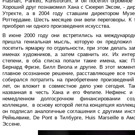
Flashart, Parkett, Kunstforum, и он посетил огромно
Хороший друг познакомил Хана с Сюерел Эксом, - ди
Утрехте, а в 2004 году ставшим директором Музе
Роттердаме. Шесть месяцев они вели переговоры. К
приобрел ни одного произведения искусства.
В июне 2000 году они встретились на международн
пришла гениальная мысль, которую он предложил 
посетить ярмарку по отдельности, при этом делать за
именах художников, а затем сравнить их. Их инте
степени, в оба списка попали такие имена, как: 
Бернард Фризе, Билл Виола и другие. В этот момен
главное осознанное решение, расставляющее все точк
собирался потратить на приобретение произведени
лет, он вложит в совместное дело уже сегодня. Т
названная в честь Хана и его Фелипе. Нефкенс и
немедленном долгосрочном финансировании со
коллекции, в основу которой легла концепция коллек
он подписал аналогичные соглашения с другими инст
Рейкьявике, De Pont в Тилбурге, Huis Marseille в А
Эссене.