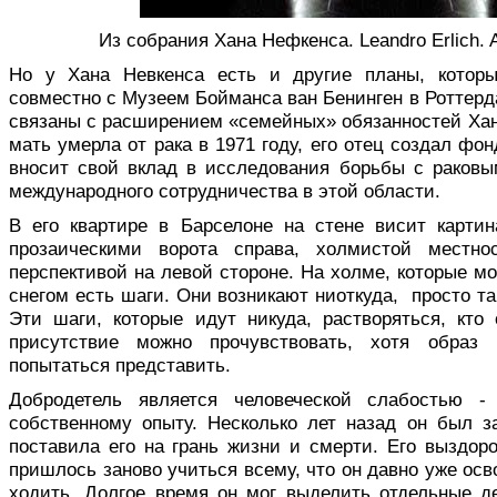
Из собрания Хана Нефкенса. Leandro Erlich. Ac
Но у Хана Невкенса есть и другие планы, котор
совместно с Музеем Бойманса ван Бенинген в Роттерд
связаны с расширением «семейных» обязанностей Хана
мать умерла от рака в 1971 году, его отец создал ф
вносит свой вклад в исследования борьбы с раков
международного сотрудничества в этой области.
В его квартире в Барселоне на стене висит карти
прозаическими ворота справа, холмистой местн
перспективой на левой стороне. На холме, которые м
снегом есть шаги. Они возникают ниоткуда, просто та
Эти шаги, которые идут никуда, растворяться, кто 
присутствие можно прочувствовать, хотя образ 
попытаться представить.
Добродетель является человеческой слабостью 
собственному опыту. Несколько лет назад он был 
поставила его на грань жизни и смерти. Его выздо
пришлось заново учиться всему, что он давно уже осво
ходить. Долгое время он мог выделить отдельные 