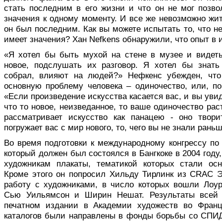
стать последним в его жизни и что он не мог позв
значения к одному моменту. И все же невозможно жи
он был последним. Как вы можете испытать то, что не
имеет значения? Хан Nefkens обнаружили, что опыт в 
«Я хотел бы быть мухой на стене в музее и видет
новое, подслушать их разговор. Я хотел бы знать
собрал, влияют на людей?» Нефкенс убежден, что
основную проблему человека – одиночество, или, по
«Если произведение искусства касается вас, и вы увид
что то новое, неизведанное, то ваше одиночество рас
рассматривает искусство как панацею - оно твори
погружает вас с мир нового, то, чего вы не знали раньш
Во время подготовки к международному конгрессу п
который должен был состоялся в Бангкоке в 2004 году
художникам плакаты, тематикой которых стали ос
Кроме этого он попросил Хильду Тирлинк из CRAC Э
работу с художниками, в число которых вошли Лоур
Сью Уильямсон и Ширин Нешат. Результаты всей
печатном издании в Академии художеств во Франц
каталогов были направлены в фонды борьбы со СПИ