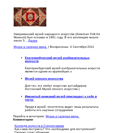
Американский музей народного искусства (American Folk Art
Museum) был основан в 1961 году. В его коллекцию вошло
около 5...
Далее
Музеи и галереи мира.
| Воскресенье, 4 Сентября 2011
Екатеринбургский музей изобразительных
искусств
Екатеринбургский музей изобразительных искусств
является одним из крупнейших х
Музей плохого искусства
Для тех, кто любит искусство аутсайдеров,
бостонский Музей плохого искусства (
Именитый немецкий музей приглашает к себе в
гости.
Придя в музей, посетитель видит лишь результаты
работы его научных сотрудников
Перейти в категорию:
Музеи и галереи мира.
Комментарии
Колледж искусств в Стерлитамаке
Как к вам поступить? Что необходимо для поступления?
Сколько стоит обучение...