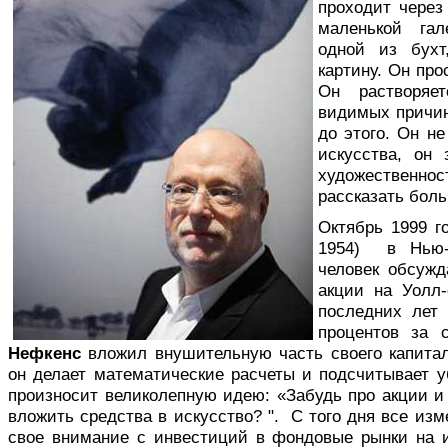
проходит через
маленькой гал
одной из бухт
картину. Он про
Он растворяе
видимых причин
до этого. Он н
искусства, он 
художественнос
рассказать боль
Октябрь 1999 г
1954) в Нью-
человек обсужд
акции на Уолл-
последних лет 
процентов за 
Нефкенс
вложил внушительную часть своего капита
он делает математические расчеты и подсчитывает у
произносит великолепную идею: «Забудь про акции 
вложить средства в искусство? ". С того дня все из
свое внимание с инвестиций в фондовые рынки на 