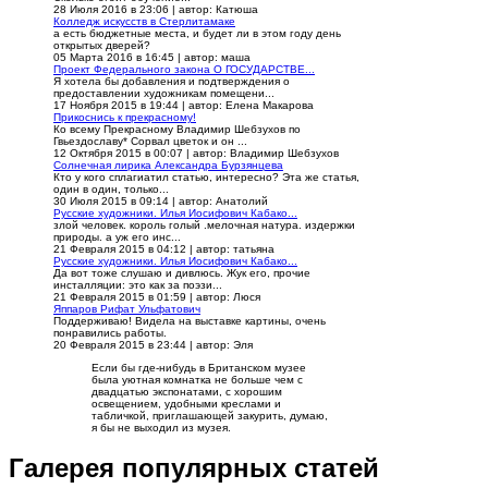
28 Июля 2016 в 23:06
|
автор: Катюша
Колледж искусств в Стерлитамаке
а есть бюджетные места, и будет ли в этом году день
открытых дверей?
05 Марта 2016 в 16:45
|
автор: маша
Проект Федерального закона О ГОСУДАРСТВЕ...
Я хотела бы добавления и подтверждения о
предоставлении художникам помещени...
17 Ноября 2015 в 19:44
|
автор: Елена Макарова
Прикоснись к прекрасному!
Ко всему Прекрасному Владимир Шебзухов по
Гвьездославу* Сорвал цветок и он ...
12 Октября 2015 в 00:07
|
автор: Владимир Шебзухов
Солнечная лирика Александра Бурзянцева
Кто у кого сплагиатил статью, интересно? Эта же статья,
один в один, только...
30 Июля 2015 в 09:14
|
автор: Анатолий
Русские художники. Илья Иосифович Кабако...
злой человек. король голый .мелочная натура. издержки
природы. а уж его инс...
21 Февраля 2015 в 04:12
|
автор: татьяна
Русские художники. Илья Иосифович Кабако...
Да вот тоже слушаю и дивлюсь. Жук его, прочие
инсталляции: это как за поэзи...
21 Февраля 2015 в 01:59
|
автор: Люся
Яппаров Рифат Ульфатович
Поддерживаю! Видела на выставке картины, очень
понравились работы.
20 Февраля 2015 в 23:44
|
автор: Эля
Если бы где-нибудь в Британском музее
была уютная комнатка не больше чем с
двадцатью экспонатами, с хорошим
освещением, удобными креслами и
табличкой, приглашающей закурить, думаю,
я бы не выходил из музея.
Галерея популярных статей