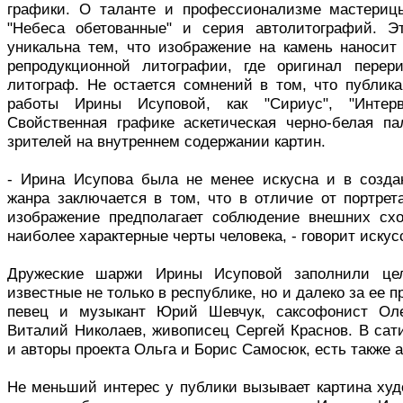
графики. О таланте и профессионализме мастерицы
"Небеса обетованные" и серия автолитографий. Э
уникальна тем, что изображение на камень наносит 
репродукционной литографии, где оригинал перер
литограф. Не остается сомнений в том, что публика
работы Ирины Исуповой, как "Сириус", "Интерв
Свойственная графике аскетическая черно-белая п
зрителей на внутреннем содержании картин.
- Ирина Исупова была не менее искусна и в созда
жанра заключается в том, что в отличие от портре
изображение предполагает соблюдение внешних схо
наиболее характерные черты человека, - говорит иску
Дружеские шаржи Ирины Исуповой заполнили цел
известные не только в республике, но и далеко за ее 
певец и музыкант Юрий Шевчук, саксофонист Олег
Виталий Николаев, живописец Сергей Краснов. В сат
и авторы проекта Ольга и Борис Самосюк, есть также
Не меньший интерес у публики вызывает картина худ