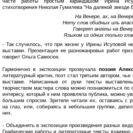
части работы простым карандашом Ирина Ису
стихотворения Николая Гумилева "На далекой звезде Ве
На Венере, ах, на Венер
Нету слов обидных иль влас
Говорят ангелы на Вене
Языком из одних только гла
- Так случилось, что при жизни у Ирины Исуповой н
выставки. Презентация ее разножанровых работ приз
говорит Ольга Самосюк.
Гармонично в экспозиции прозвучала
поэзия Алек
литературный критик, поэт стал третьим автором, чьи
выставке. Написанные от руки тексты выставлен
творчеством мастера слова можно познакомиться по 
интересу, который к ним проявляла публика, можно ув
большим спросом. Зрители читали их, оставаясь с р
на глаз, или, собираясь в небольшие группки, дели
них.
- Объединять в экспозиции произведения разных видов
Графические работы и литературные тексты взаимно 