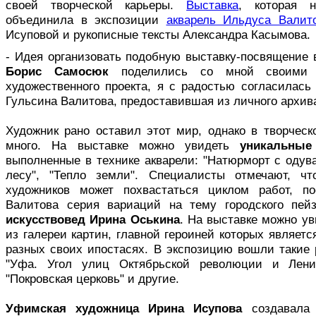
своей творческой карьеры.
Выставка
, которая н
объединила в экспозиции
акварель Ильдуса Валит
Исуповой и рукописные тексты Александра Касымова.
- Идея организовать подобную выставку-посвящение 
Борис Самосюк
поделились со мной своими 
художественного проекта, я с радостью согласилась
Гульсина Валитова, предоставившая из личного архив
Художник рано оставил этот мир, однако в творческ
много. На выставке можно увидеть
уникальные
выполненные в технике акварели: "Натюрморт с одува
лесу", "Тепло земли". Специалисты отмечают, ч
художников может похвастаться циклом работ, 
Валитова серия вариаций на тему городского пей
искусствовед Ирина Оськина
. На выставке можно у
из галереи картин, главной героиней которых являет
разных своих ипостасях. В экспозицию вошли такие 
"Уфа. Угол улиц Октябрьской революции и Лени
"Покровская церковь" и другие.
Уфимская художница Ирина Исупова
создавала 