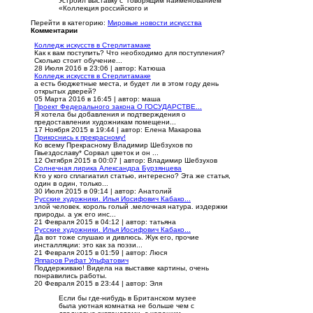
Устроил выставку с говорящим наименованием
«Коллекция российского и
Перейти в категорию:
Мировые новости искусства
Комментарии
Колледж искусств в Стерлитамаке
Как к вам поступить? Что необходимо для поступления?
Сколько стоит обучение...
28 Июля 2016 в 23:06
|
автор: Катюша
Колледж искусств в Стерлитамаке
а есть бюджетные места, и будет ли в этом году день
открытых дверей?
05 Марта 2016 в 16:45
|
автор: маша
Проект Федерального закона О ГОСУДАРСТВЕ...
Я хотела бы добавления и подтверждения о
предоставлении художникам помещени...
17 Ноября 2015 в 19:44
|
автор: Елена Макарова
Прикоснись к прекрасному!
Ко всему Прекрасному Владимир Шебзухов по
Гвьездославу* Сорвал цветок и он ...
12 Октября 2015 в 00:07
|
автор: Владимир Шебзухов
Солнечная лирика Александра Бурзянцева
Кто у кого сплагиатил статью, интересно? Эта же статья,
один в один, только...
30 Июля 2015 в 09:14
|
автор: Анатолий
Русские художники. Илья Иосифович Кабако...
злой человек. король голый .мелочная натура. издержки
природы. а уж его инс...
21 Февраля 2015 в 04:12
|
автор: татьяна
Русские художники. Илья Иосифович Кабако...
Да вот тоже слушаю и дивлюсь. Жук его, прочие
инсталляции: это как за поэзи...
21 Февраля 2015 в 01:59
|
автор: Люся
Яппаров Рифат Ульфатович
Поддерживаю! Видела на выставке картины, очень
понравились работы.
20 Февраля 2015 в 23:44
|
автор: Эля
Если бы где-нибудь в Британском музее
была уютная комнатка не больше чем с