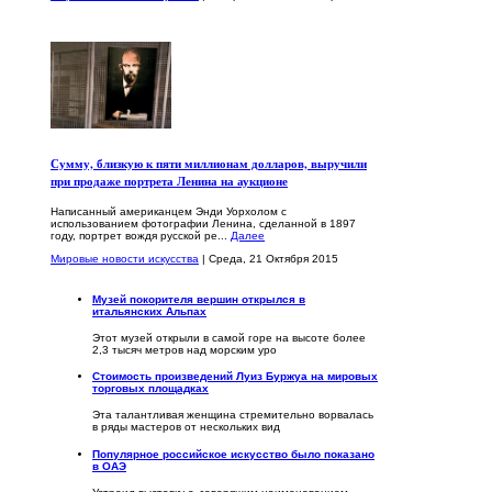
Сумму, близкую к пяти миллионам долларов, выручили
при продаже портрета Ленина на аукционе
Написанный американцем Энди Уорхолом с
использованием фотографии Ленина, сделанной в 1897
году, портрет вождя русской ре...
Далее
Мировые новости искусства
| Среда, 21 Октября 2015
Музей покорителя вершин открылся в
итальянских Альпах
Этот музей открыли в самой горе на высоте более
2,3 тысяч метров над морским уро
Стоимость произведений Луиз Буржуа на мировых
торговых площадках
Эта талантливая женщина стремительно ворвалась
в ряды мастеров от нескольких вид
Популярное российское искусство было показано
в ОАЭ