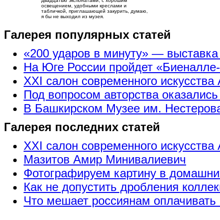
двадцатью экспонатами, с хорошим
освещением, удобными креслами и
табличкой, приглашающей закурить, думаю,
я бы не выходил из музея.
Галерея популярных статей
«200 ударов в минуту» — выставк
На Юге России пройдет «Биеналле
XXI салон современного искусства 
Под вопросом авторства оказались
В Башкирском Музее им. Нестерова
Галерея последних статей
XXI салон современного искусства 
Мазитов Амир Минивалиевич
Фотографируем картину в домашни
Как не допустить дробления коллек
Что мешает россиянам оплачивать 