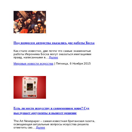
Под вопросом авторства оказались две работы Босха
Как стало известно, две почти что самые знаменитые
работы Иеронима Босха могут оказаться имитациями
правд, написанными в...
Далее
Мировые новости искусства
| Пятница, 6 Ноября 2015
Есть ли место искусству в современном мире? Суд
выслушает аргументы и вынесет решение
The Art Newspaper – самая известная британская газета,
освещающая актуальные вопросы искусства решила
отметить сво...
Далее