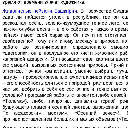
время от времени влечет художника.
Живописные пейзажи Башкирии
. В творчестве Сузда
едва ли найдется уголок в республике, где он е
роскошная осень, зелено-изумрудное теплое лето, с
нежно-голубая весна – в его работах у каждого врем
пейзаж имеет свой характер. Он почти не отступает
свойственной тому или иному месяцу в природе, но
работе до возникновения определенного эмоцио
«цветовик», он в послушное его кисти живописи раб
капризной акварели. Он насыщает свои картины цвет
его эмоций, вызванных состоянием природы. Яркий и
оттенков, точная композиция, умение выбрать луч
натуру – профессиональные качества живописных пей
– его способность слиться с природой, раствориться в
частью, вобрать в себя ее состояние и точно выплес
условной программой работы становится либо спокойн
«Тюльма»), либо, напротив, динамика горной реч
бушующего пламени осенней листвы, выраженная цве
По аксаковским местам», «Осенний вечер»), 
противопоставлением больших и малых объемов («Тюл
Композиционные приемы в живописных работах х