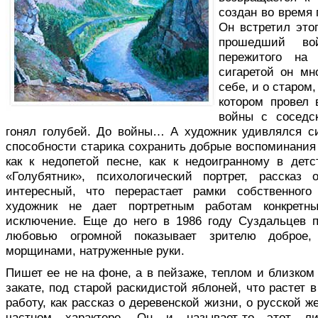
создан во время 
Он встретил это
прошедший во
пережитого на
сигаретой он мн
себе, и о старом
котором провел 
войны с соседс
гонял голубей. До войны… А художник удивлялся си
способности старика сохранить добрые воспоминания 
как к недопетой песне, как к недоигранному в детс
«Голубятник», психологический портрет, рассказ
интересный, что перерастает рамки собственного
художник не дает портретным работам конкретн
исключение. Еще до него в 1986 году Суздальцев 
любовью огромной показывает зрителю доброе,
морщинами, натруженные руки.
Пишет ее не на фоне, а в пейзаже, теплом и близком
закате, под старой раскидистой яблоней, что растет 
работу, как рассказ о деревенской жизни, о русской 
частном характере. Он и называет-то этот л