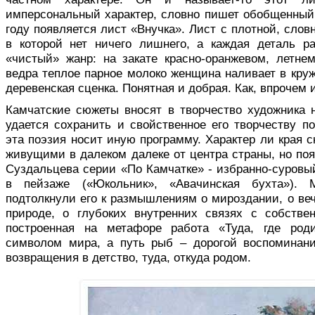
имперсональный характер, словно пишет обобщенный 
году появляется лист «Внучка». Лист с плотной, слов
в которой нет ничего лишнего, а каждая деталь р
«чистый» жанр: на закате красно-оранжевом, летне
ведра теплое парное молоко женщина наливает в круж
деревенская сценка. Понятная и добрая. Как, впрочем 
Камчатские сюжеты вносят в творчество художника 
удается сохранить и свойственное его творчеству по
эта поэзия носит иную программу. Характер ли края с
живущими в далеком далеке от центра страны, но по
Суздальцева серии «По Камчатке» - избранно-суровы
в пейзаже («Юкольник», «Авачинская бухта»).
подтолкнули его к размышлениям о мироздании, о ве
природе, о глубоких внутренних связях с собстве
построенная на метафоре работа «Туда, где роди
символом мира, а путь рыб – дорогой воспоминани
возвращения в детство, туда, откуда родом.