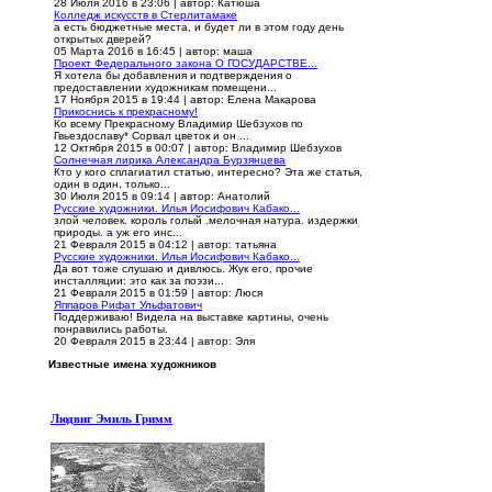
28 Июля 2016 в 23:06
|
автор: Катюша
Колледж искусств в Стерлитамаке
а есть бюджетные места, и будет ли в этом году день
открытых дверей?
05 Марта 2016 в 16:45
|
автор: маша
Проект Федерального закона О ГОСУДАРСТВЕ...
Я хотела бы добавления и подтверждения о
предоставлении художникам помещени...
17 Ноября 2015 в 19:44
|
автор: Елена Макарова
Прикоснись к прекрасному!
Ко всему Прекрасному Владимир Шебзухов по
Гвьездославу* Сорвал цветок и он ...
12 Октября 2015 в 00:07
|
автор: Владимир Шебзухов
Солнечная лирика Александра Бурзянцева
Кто у кого сплагиатил статью, интересно? Эта же статья,
один в один, только...
30 Июля 2015 в 09:14
|
автор: Анатолий
Русские художники. Илья Иосифович Кабако...
злой человек. король голый .мелочная натура. издержки
природы. а уж его инс...
21 Февраля 2015 в 04:12
|
автор: татьяна
Русские художники. Илья Иосифович Кабако...
Да вот тоже слушаю и дивлюсь. Жук его, прочие
инсталляции: это как за поэзи...
21 Февраля 2015 в 01:59
|
автор: Люся
Яппаров Рифат Ульфатович
Поддерживаю! Видела на выставке картины, очень
понравились работы.
20 Февраля 2015 в 23:44
|
автор: Эля
Известные имена художников
Людвиг Эмиль Гримм