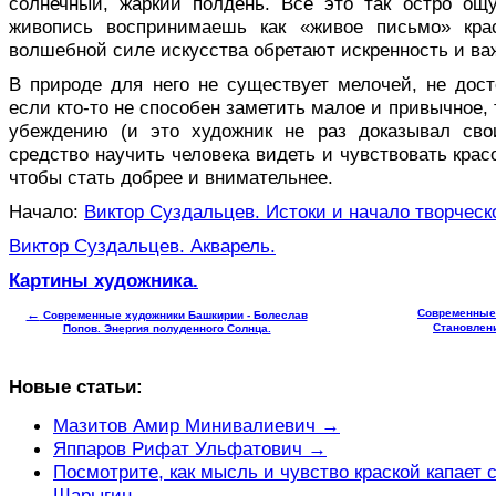
солнечный, жаркий полдень. Все это так остро ощ
живопись воспринимаешь как «живое письмо» кра
волшебной силе искусства обретают искренность и ва
В природе для него не существует мелочей, не дос
если кто-то не способен заметить малое и привычное, 
убеждению (и это художник не раз доказывал сво
средство научить человека видеть и чувствовать крас
чтобы стать добрее и внимательнее.
Начало:
Виктор Суздальцев. Истоки и начало творческо
Виктор Суздальцев. Акварель.
Картины художника.
←
Современные 
Современные художники Башкирии - Болеслав
Становлени
Попов. Энергия полуденного Солнца.
Новые статьи:
Мазитов Амир Минивалиевич →
Яппаров Рифат Ульфатович →
Посмотрите, как мысль и чувство краской капает 
Шарыгин →