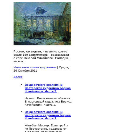
Ростом, как видите, я невелик, где-то
около 150 сантимет­ров, - рассказывал
о себе Николай Михайлович Ромадин, -
но вол...
Известные имена художников
| Среда,
26 Октября 2011
Далее
Вещи вечного обаяния. В
мастерской художника Бориса
Кочейшвили. Часть 2.
Начало: Вещи вечного обаяния.
В мастерской художника Бориса
Кочейшвили. Часть 1.
Вещи вечного обаяния. В
мастерской художника Бориса
Кочейшвили. Часть 1.
Жил-был Мастер. Если пройти
по Пречистенке, недалеко от
Академии художеств свер