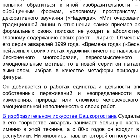
попытки обратиться к иной изобразительности – 
обобщенным формам, условному пространству
декоративного звучания («Надежда», «Миг очаровани
традиционной линии в отношении самих приемов ак
формальных своих поисках не уходит в абсолютну
главному содержанию своих работ – лирике. Отмечен
его серия акварелей 1999 года. «Времена года» («Весн
пейзажных своих листах художник ничего не навязыва
бесконечного многообразия, переосмысленног
эмоциональные мотивы, то в новой серии он пытае
вымыслом, избрав в качестве метафоры природы 
фигуры.
Он добивается в работах единства и цельности вп
собственных переживаний и неопределенности 
изменениях природы или сложного человеческого 
эмоциональной наполненностью своих работ.
В изобразительном искусстве Башкортостана
Суздальц
в его творчестве акварель занимает большую часть
именно в этой технике, а с 80-х годов он входит в
республики. Ни живопись, навыки которой он получил 