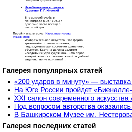
Незабываемые встречи –
Художник Г. Г. Нисский
В годы моей учебы в
Ленинграде (1957-1961) я
довольно часто посещал
лекторий при
Перейти в категорию:
Известные имена
художников
Изобразительное искусство - это форма
чрезвычайно тонкого сознания,
подразумевающая состояние единения с
объектом. Картина должна целиком
исходить изнутри художника... Это образ,
который живет в сознании, живой, подобный
видению, но не познанный...
Галерея популярных статей
«200 ударов в минуту» — выставк
На Юге России пройдет «Биеналле
XXI салон современного искусства 
Под вопросом авторства оказались
В Башкирском Музее им. Нестерова
Галерея последних статей