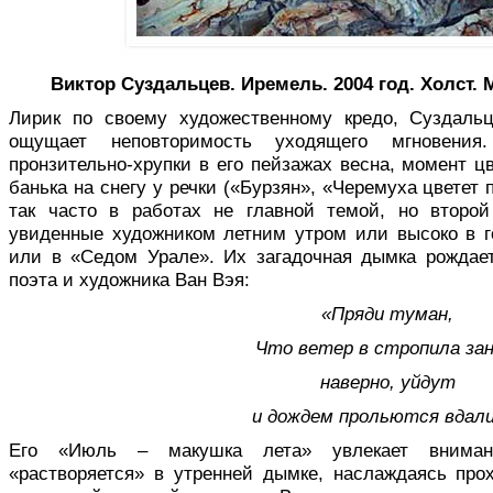
Виктор Суздальцев. Иремель. 2004 год. Холст. 
Лирик по своему художественному кредо, Суздальц
ощущает неповторимость уходящего мгновения
пронзительно-хрупки в его пейзажах весна, момент ц
банька на снегу у речки («Бурзян», «Черемуха цветет 
так часто в работах не главной темой, но второй
увиденные художником летним утром или высоко в го
или в «Седом Урале». Их загадочная дымка рождает
поэта и художника Ван Вэя:
«Пряди туман,
Что ветер в стропила зан
наверно, уйдут
и дождем прольются вдал
Его «Июль – макушка лета» увлекает внимани
«растворяется» в утренней дымке, наслаждаясь про