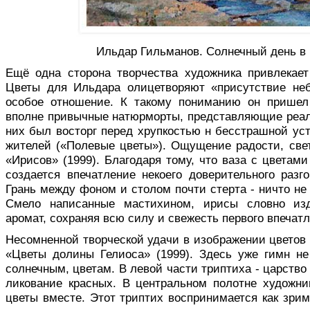
Ильдар Гильманов. Солнечный день в 
Ещё одна сторона творчества худож­ника привлекает
Цветы для Ильдара олицетворяют «присутствие неб
особое отношение. К такому понима­нию он пришел
вполне привычные натюрморты, пред­ставляющие реал
них был восторг перед хрупкостью н бесстрашной ус
жителей («Полевые цветы»). Ощущение радости, свет
«Ирисов» (1999). Благо­даря тому, что ваза с цветам
создается впечатление некоего доверительного раз
Грань между фоном и столом почти стерта - ничто не 
Смело написанные мастихином, ирисы словно из
аромат, сохраняя всю силу и свежесть первого впечатл
Несомненной творческой удачи в изображении цветов
«Цветы долины Гелиоса» (1999). Здесь уже гимн н
солнечным, цветам. В левой части триптиха - царство с
ликование красных. В центральном полотне худож­н
цветы вместе. Этот триптих воспринимается как зри