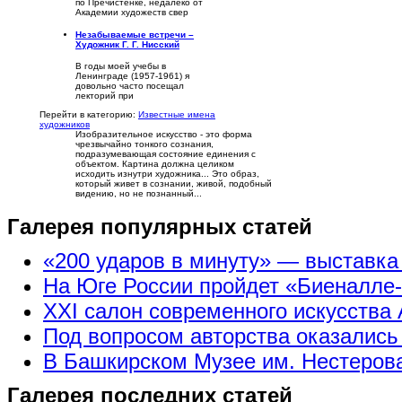
по Пречистенке, недалеко от
Академии художеств свер
Незабываемые встречи –
Художник Г. Г. Нисский
В годы моей учебы в
Ленинграде (1957-1961) я
довольно часто посещал
лекторий при
Перейти в категорию:
Известные имена
художников
Изобразительное искусство - это форма
чрезвычайно тонкого сознания,
подразумевающая состояние единения с
объектом. Картина должна целиком
исходить изнутри художника... Это образ,
который живет в сознании, живой, подобный
видению, но не познанный...
Галерея популярных статей
«200 ударов в минуту» — выставк
На Юге России пройдет «Биеналле
XXI салон современного искусства 
Под вопросом авторства оказались
В Башкирском Музее им. Нестерова
Галерея последних статей