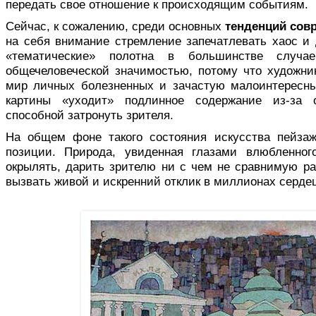
передать свое отношение к происходящим собы­тиям.
Сейчас, к сожалению, среди основ­ных
тенденций сов
на себя внимание стремление запечатлевать хаос и
«тематические» полотна в большинстве случа
общечеловеческой значимостью, потому что художник
мир личных болезненных и зачастую малоинтересны
картины «уходит» под­линное содержание из-за 
способной затронуть зрителя.
На общем фоне такого состояния ис­кусства пейза
позиции. Природа, увиденная глазами влюбленного
окрылять, дарить зрителю ни с чем не сравнимую ра
вызвать живой и искренний отклик в миллионах серде