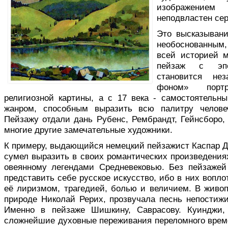
изображением
неподвластен сер
Это высказывани
необоснованным, 
всей историей м
пейзаж с эпо
становится нез
фоном» порт
религиозной картины, а с 17 века - самостоятель
жанром, спо­собным выразить всю палитру человеч
Пейзажу от­дали дань Рубенс, Рембрандт, Гейнсборо, 
многие другие замечательные художники.
К примеру, выдающийся немецкий пейзажист Каспар Д
сумел выразить в своих романтических произведения
овеянному легендами Средневековью. Без пейзажей
представить себе русское искусство, ибо в них вопло
её лиризмом, тра­гедией, болью и величием. В живо
природе Николай Рерих, прозвучала песнь непостижи
Именно в пейзаже Шишкину, Саврасову. Куинджи
сложнейшие духовные переживания переломного вре­