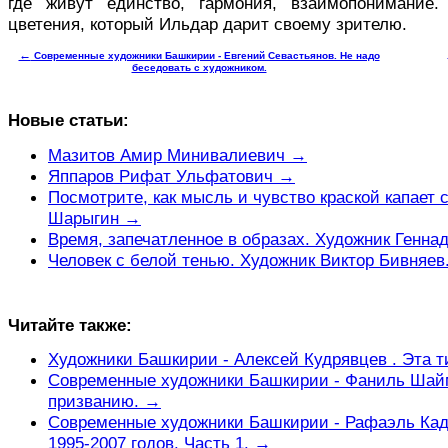
где живут единство, гармония, взаимо­понимание
цветения, который Ильдар дарит своему зрителю.
←
Современные художники Башкирии - Евгений Севастьянов. Не надо
беседовать с художником.
Новые статьи:
Мазитов Амир Минивалиевич →
Яппаров Рифат Ульфатович →
Посмотрите, как мысль и чувство краской капает 
Шарыгин →
Время, запечатленное в образах. Художник Генн
Человек с белой тенью. Художник Виктор Бивняев
Читайте также:
Художники Башкирии - Алексей Кудрявцев . Эта т
Современные художники Башкирии - Фаниль Шай
призванию. →
Современные художники Башкирии - Рафаэль Кад
1995-2007 годов. Часть 1. →