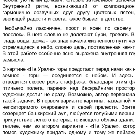
Внутренний ритм, возникаю­щий от композицио
гармонично созвучных друг другу цветовых пятен
звенящей радости и света, какое бывает в детстве.
Необычайно лаконичен, прост и ясен по своему
поселок». В него словно не долетают бури, тревоги. 
гладь воды, дома - как знак начала жиз­ненного пути ч
стремящиеся в небо, словно цель, поставленная кем-
В этой работе особенно ясно вы­ражена внутренняя гл
замысла.
В картине «На Урале» горы предста­ют перед нами как н
земное - горы — соединяется с небом. И здесь 
отводится скорее роль стаффажа: благодаря этим 
птичьего полета, парения над бескрайними просто
художник достиг не сразу. Возможно, автор первонача
такой задачи. В первом варианте картины, названной «
неповторимого очарования и своей прелести. Зри
созерцает баш­кирский аул, любуется голубыми вер­ши
при­сутствие легкого ветерка, гоняющего об­лака вдал
теплее, чем во втором варианте - «На Урале», кото
помог, художнику придать одному и тому же пейзажу