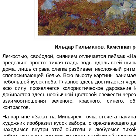
Ильдар Гильманов. Каменная ре
Легкостью, свободой, сиянием отли­чается пейзаж «Н
предельно просто: тихая гладь воды вдоль всей шири
дома, лишь справа слегка разбивает несложный рит
споласкивающей белье. Всю высоту картины занимает г
небольшой кусок неба. Главное здесь достигается чер
всю силу проявляется колористическое дарование 
добивается здесь необычной цветовой свежести чере
взаимоотношения зеленого, красного, синего, 
контрастов.
На картине «Закат на Миньяре» точка отсчета начина
художник изобразил кусок забора, огораживающего дв
находимся внутри этой обители и любуемся тихой
небом, уютными домами, которые затейливой цепочкой