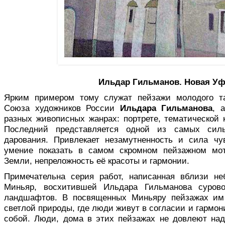
Ильдар Гильманов. Новая Уфа
Ярким примером тому служат пей­зажи молодого та
Союза художников России
Ильдара Гильманова
, 
разных живописных жанрах: портрете, тематической 
Последний представ­ляется одной из самых силь
дарования. Привлекает незамутненность и сила чу
умение показать в самом скромном пейзажном м
Земли, непреложность её красоты и гармонии.
Примечательна серия работ, напи­санная вблизи н
Миньяр, восхитившей Ильдара Гильманова суров
ландшафтов. В посвященных Миньяру пейзажах им 
светлой природы, где люди живут в согла­сии и гармо
собой. Люди, дома в этих пейзажах не довлеют над