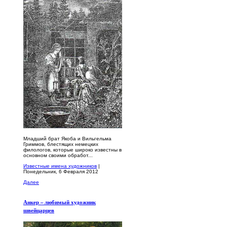
Младший брат Якоба и Вильгельма
Гриммов, блестящих немецких
филологов, которые широко известны в
основном своими обработ...
Известные имена художников
|
Понедельник, 6 Февраля 2012
Далее
Анкер – любимый художник
швейцарцев