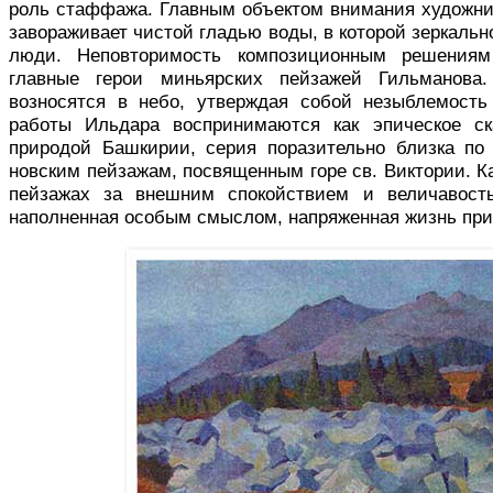
роль стаффажа. Главным объектом вни­мания художни
завораживает чистой гладью воды, в которой зеркальн
люди. Неповторимость компози­ционным решения
главные герои миньярских пей­зажей Гильманова.
возносятся в небо, утверждая собой незыблемость
работы Ильдара воспринимаются как эпическое ск
природой Башкирии, серия поразительно близка по
новским пейзажам, посвященным горе св. Виктории. Ка
пейзажах за внешним спокой­ствием и величавость
наполненная особым смыслом, напряженная жизнь пр