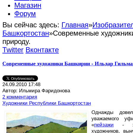
Магазин
Форум
Вы сейчас здесь:
Главная
»
Изобразител
Башкортостан
»
Современные художники
природу.
Twitter
Вконтакте
Современные художники Башкирии - Ильдар Гильма
24.09.2010 17:48
Автор: Ильмира Фаридонова
2 комментария
Художники Республики Башкортостан
О
днажды довел
уважаемого уфи
«
пейзажи
- это
художников, вы