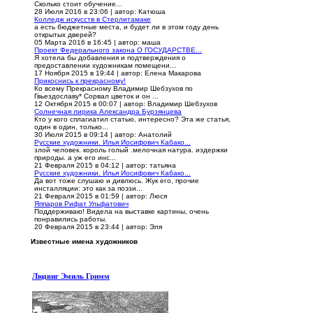
Сколько стоит обучение...
28 Июля 2016 в 23:06
|
автор: Катюша
Колледж искусств в Стерлитамаке
а есть бюджетные места, и будет ли в этом году день
открытых дверей?
05 Марта 2016 в 16:45
|
автор: маша
Проект Федерального закона О ГОСУДАРСТВЕ...
Я хотела бы добавления и подтверждения о
предоставлении художникам помещени...
17 Ноября 2015 в 19:44
|
автор: Елена Макарова
Прикоснись к прекрасному!
Ко всему Прекрасному Владимир Шебзухов по
Гвьездославу* Сорвал цветок и он ...
12 Октября 2015 в 00:07
|
автор: Владимир Шебзухов
Солнечная лирика Александра Бурзянцева
Кто у кого сплагиатил статью, интересно? Эта же статья,
один в один, только...
30 Июля 2015 в 09:14
|
автор: Анатолий
Русские художники. Илья Иосифович Кабако...
злой человек. король голый .мелочная натура. издержки
природы. а уж его инс...
21 Февраля 2015 в 04:12
|
автор: татьяна
Русские художники. Илья Иосифович Кабако...
Да вот тоже слушаю и дивлюсь. Жук его, прочие
инсталляции: это как за поэзи...
21 Февраля 2015 в 01:59
|
автор: Люся
Яппаров Рифат Ульфатович
Поддерживаю! Видела на выставке картины, очень
понравились работы.
20 Февраля 2015 в 23:44
|
автор: Эля
Известные имена художников
Людвиг Эмиль Гримм