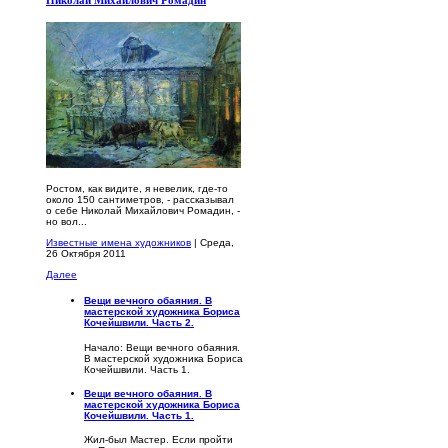
Николай Михайлович Ромадин
Ростом, как видите, я невелик, где-то
около 150 сантимет­ров, - рассказывал
о себе Николай Михайлович Ромадин, -
но вол...
Известные имена художников
| Среда,
26 Октября 2011
Далее
Вещи вечного обаяния. В
мастерской художника Бориса
Кочейшвили. Часть 2.
Начало: Вещи вечного обаяния.
В мастерской художника Бориса
Кочейшвили. Часть 1.
Вещи вечного обаяния. В
мастерской художника Бориса
Кочейшвили. Часть 1.
Жил-был Мастер. Если пройти