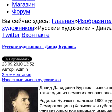
Магазин
Форум
Вы сейчас здесь:
Главная
»
Изобразител
художников
»
Русские художники - Дави
Twitter
Вконтакте
Русские художники - Давид Бурлюк.
23.09.2010 13:52
Автор: Admin
2 комментария
Известные имена художников
Д
авид Давидович Бурлюк – известны
также один из немногих основополо
Родился Бурлюк в далеком 1882 год
Семиротовщина (Харьковская губер
управляющим помещичьего имением