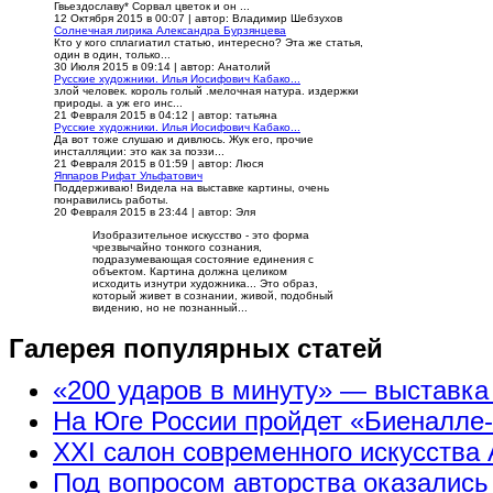
Гвьездославу* Сорвал цветок и он ...
12 Октября 2015 в 00:07
|
автор: Владимир Шебзухов
Солнечная лирика Александра Бурзянцева
Кто у кого сплагиатил статью, интересно? Эта же статья,
один в один, только...
30 Июля 2015 в 09:14
|
автор: Анатолий
Русские художники. Илья Иосифович Кабако...
злой человек. король голый .мелочная натура. издержки
природы. а уж его инс...
21 Февраля 2015 в 04:12
|
автор: татьяна
Русские художники. Илья Иосифович Кабако...
Да вот тоже слушаю и дивлюсь. Жук его, прочие
инсталляции: это как за поэзи...
21 Февраля 2015 в 01:59
|
автор: Люся
Яппаров Рифат Ульфатович
Поддерживаю! Видела на выставке картины, очень
понравились работы.
20 Февраля 2015 в 23:44
|
автор: Эля
Изобразительное искусство - это форма
чрезвычайно тонкого сознания,
подразумевающая состояние единения с
объектом. Картина должна целиком
исходить изнутри художника... Это образ,
который живет в сознании, живой, подобный
видению, но не познанный...
Галерея популярных статей
«200 ударов в минуту» — выставк
На Юге России пройдет «Биеналле
XXI салон современного искусства 
Под вопросом авторства оказались