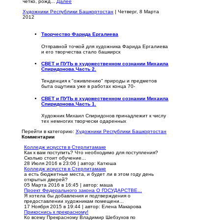
четко, рожд...
Далее
Художники Республики Башкортостан
| Четверг, 8 Марта
2012
Творчество Фарида Ергалиева
Отправной точкой для художника Фарида Ергалиева
и его творче­ства стало башкирск
СВЕТ и ПУТЬ в художественном сознании Михаила
Спиридонова.Часть 2.
Тенденция к "оживлению" природы и предметов
быта ощутима уже в работах конца 70-
СВЕТ и ПУТЬ в художественном сознании Михаила
Спиридонова.Часть 1.
Художник Михаил Спиридонов принадлежит к числу
тех немногих творчески одаренных
Перейти в категорию:
Художники Республики Башкортостан
Комментарии
Колледж искусств в Стерлитамаке
Как к вам поступить? Что необходимо для поступления?
Сколько стоит обучение...
28 Июля 2016 в 23:06
|
автор: Катюша
Колледж искусств в Стерлитамаке
а есть бюджетные места, и будет ли в этом году день
открытых дверей?
05 Марта 2016 в 16:45
|
автор: маша
Проект Федерального закона О ГОСУДАРСТВЕ...
Я хотела бы добавления и подтверждения о
предоставлении художникам помещени...
17 Ноября 2015 в 19:44
|
автор: Елена Макарова
Прикоснись к прекрасному!
Ко всему Прекрасному Владимир Шебзухов по