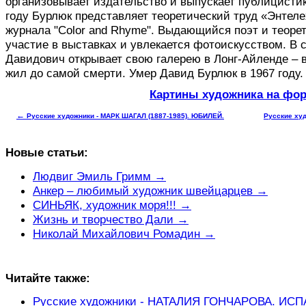
организовывает издательство и выпускает публицистик
году Бурлюк представляет теоретический труд «Энтеле
журнала "Color and Rhyme". Выдающийся поэт и теоре
участие в выставках и увлекается фотоискусством. В 
Давидович открывает свою галерею в Лонг-Айленде – 
жил до самой смерти. Умер Давид Бурлюк в 1967 году.
Картины художника на фор
←
Русские художники - МАРК ШАГАЛ (1887-1985). ЮБИЛЕЙ.
Русские ху
Новые статьи:
Людвиг Эмиль Гримм →
Анкер – любимый художник швейцарцев →
СИНЬЯК, художник моря!!! →
Жизнь и творчество Дали →
Николай Михайлович Ромадин →
Читайте также:
Русские художники - НАТАЛИЯ ГОНЧАРОВА. ИС