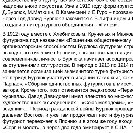
национального искусства. Уже в 1910 году формирует
Д.Бурлюк, М.Матюшн, В.Каменский и Е.Гуро – прозва
Через Год Давид Бурлюк знакомится с Б.Лифшицем и В
созданию литературного объединения – «Гилея».
В 1912 году вместе с Хлебниковым, Крученых и Маяк
футуризма под названием «Пощечина общественному в
организаторским способностям Бурлюка футуризм стр
выходят поэтические сборники, организовываются дис
современников личность Бурлюка начинает ассоцииро
выступлениями футуристов. В период с 1913 по 1914 
занимается организацией знаменитого турне футуристо
же период Бурлюк участвует в издании таких книг, как
Парнас», «Сборник единственных футуристов в мире»,
автора. Кроме того, поэт становится редактором «Пер
журнала». Давид Давидович имел членство во множест
художественных объединениях – «Союз молодежи», «
всадник»… Период гражданской войны Бурлюк проводи
дальнем Востоке, и уже там продолжает нести футуриз
футурист переезжает в Японию и в этом же году вход
«Серп и молот», а через два года эмигрирует в США – 