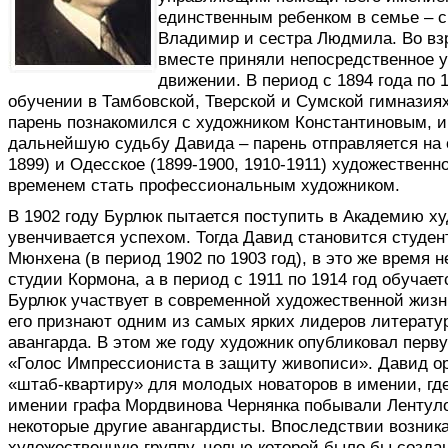
единственным ребенком в семье – с
Владимир и сестра Людмила. Во взр
вместе приняли непосредственное 
движении. В период с 1894 года по 
обучении в Тамбовской, Тверской и Сумской гимназия
парень познакомился с художником Константиновым, и
дальнейшую судьбу Давида – парень отправляется на о
1899) и Одесское (1899-1900, 1910-1911) художественн
временем стать профессиональным художником.
В 1902 году Бурлюк пытается поступить в Академию ху
увенчивается успехом. Тогда Давид становится студе
Мюнхена (в период 1902 по 1903 год), в это же время 
студии Кормона, а в период с 1911 по 1914 год обучае
Бурлюк участвует в современной художественной жизни
его признают одним из самых ярких лидеров литерату
авангарда. В этом же году художник опубликовал пер
«Голос Импрессиониста в защиту живописи». Давид о
«штаб-квартиру» для молодых новаторов в имении, где
имении графа Мордвинова Чернянка побывали Лентул
некоторые другие авангардисты. Впоследствии возника
художественную группу, целью которой было бы созда