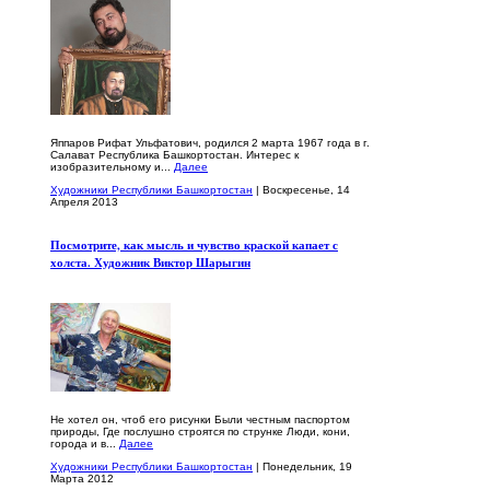
Яппаров Рифат Ульфатович, родился 2 марта 1967 года в г.
Салават Республика Башкортостан. Интерес к
изобразительному и...
Далее
Художники Республики Башкортостан
| Воскресенье, 14
Апреля 2013
Посмотрите, как мысль и чувство краской капает с
холста. Художник Виктор Шарыгин
Не хотел он, чтоб его рисунки Были честным паспортом
природы, Где послушно строятся по струнке Люди, кони,
города и в...
Далее
Художники Республики Башкортостан
| Понедельник, 19
Марта 2012