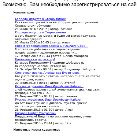
Возможно, Вам необходимо зарегистрироваться на сай
Комментарии
Колледж искусств в Стерлитамаке
Как к вам поступить? Что необходимо для поступления?
Сколько стоит обучение...
28 Июля 2016 в 23:06
|
автор: Катюша
Колледж искусств в Стерлитамаке
а есть бюджетные места, и будет ли в этом году день
открытых дверей?
05 Марта 2016 в 16:45
|
автор: маша
Проект Федерального закона О ГОСУДАРСТВЕ...
Я хотела бы добавления и подтверждения о
предоставлении художникам помещени...
17 Ноября 2015 в 19:44
|
автор: Елена Макарова
Прикоснись к прекрасному!
Ко всему Прекрасному Владимир Шебзухов по
Гвьездославу* Сорвал цветок и он ...
12 Октября 2015 в 00:07
|
автор: Владимир Шебзухов
Солнечная лирика Александра Бурзянцева
Кто у кого сплагиатил статью, интересно? Эта же статья,
один в один, только...
30 Июля 2015 в 09:14
|
автор: Анатолий
Русские художники. Илья Иосифович Кабако...
злой человек. король голый .мелочная натура. издержки
природы. а уж его инс...
21 Февраля 2015 в 04:12
|
автор: татьяна
Русские художники. Илья Иосифович Кабако...
Да вот тоже слушаю и дивлюсь. Жук его, прочие
инсталляции: это как за поэзи...
21 Февраля 2015 в 01:59
|
автор: Люся
Яппаров Рифат Ульфатович
Поддерживаю! Видела на выставке картины, очень
понравились работы.
20 Февраля 2015 в 23:44
|
автор: Эля
Известные имена художников