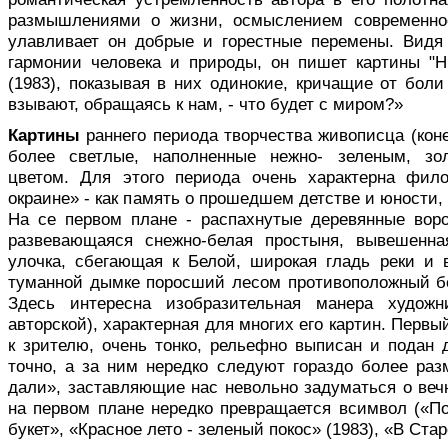
размышлениями о жиз­ни, осмыслением современно
улавливает он добрые и горестные перемены. Видя
гармонии человека и при­роды, он пишет картины "Н
(1983), показывая в них одинокие, кричащие от боли
взывают, обращаясь к нам, - что будет с миром?»
Картины
раннего периода творчества живописца (конец
более светлые, наполненные нежно- зеленым, зо
цветом. Для этого периода очень характерна фил
окраине» - как память о прошедшем детстве и юности,
На се первом плане - распахнутые деревянные вор
развевающаяся снежно-белая простыня, вывешенна
улочка, сбегающая к Белой, широкая гладь реки и в
туманной дымке по­росший лесом противоположный бер
Здесь интересна изо­бразительная манера художн
авторской), характерная для многих его картин. Перв
к зрителю, очень тонко, рельефно выписан и подан 
точно, а за ним нередко сле­дуют гораздо более р
дали», заставляющие нас невольно задуматься о веч
на первом плане нередко превращается всимвол («По
букет», «Красное лето - зеленый покос» (1983), «В Стар