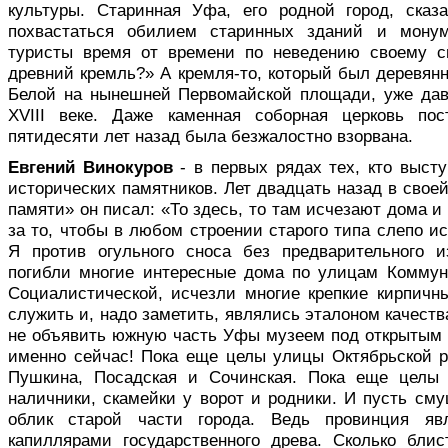
культуры. Старинная Уфа, его родной город, сказ
похвастаться обилием старинных зданий и мону
туристы время от времени по неведе­нию своему с
древний кремль?» А кремля-то, который был деревянн
Белой на нынешней Первомайской площади, уже дав
XVIII веке. Даже каменная соборная церковь пос
пятидесяти лет назад была безжалостно взорвана.
Евгений Винокуров
- в первых ря­дах тех, кто высту
исторических памятников. Лет двадцать назад в своей
памяти» он писал: «То здесь, то там исчезают дома и
за то, чтобы в любом строении старого типа слепо ис
Я против огульного сноса без предварительного и
погибли многие интересные дома по улицам Коммуни
Социалистической, исчезли многие крепкие кирпичны
служить и, надо заметить, являлись эталоном качества
не объявить южную часть Уфы музеем под открытым 
именно сейчас! Пока еще целы улицы Октябрьской р
Пушкина, Посадская и Сочинская. Пока еще целы 
наличники, скамейки у ворот и родники. И пусть с
облик старой части города. Ведь провинция яв­
капиллярами государственного древа. Сколько блис