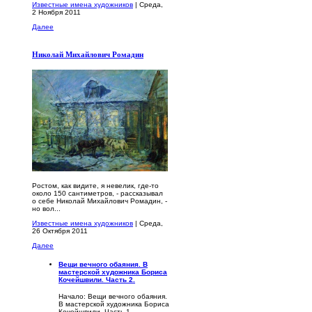
Известные имена художников
| Среда,
2 Ноября 2011
Далее
Николай Михайлович Ромадин
Ростом, как видите, я невелик, где-то
около 150 сантимет­ров, - рассказывал
о себе Николай Михайлович Ромадин, -
но вол...
Известные имена художников
| Среда,
26 Октября 2011
Далее
Вещи вечного обаяния. В
мастерской художника Бориса
Кочейшвили. Часть 2.
Начало: Вещи вечного обаяния.
В мастерской художника Бориса
Кочейшвили. Часть 1.