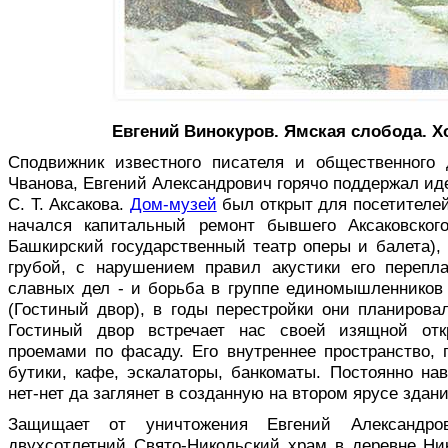
Евгений Винокуров. Ямская слобода. Хо
Сподвижник известного писателя и общественного 
Чванова, Евгений Александрович горячо поддержал и
С. Т. Аксакова.
Дом-музей
был открыт для посетителей 
начался капитальный ремонт бывшего Аксаковског
Башкирский го­сударственный театр оперы и балета),
грубой, с нарушением правил акустики его перепла
славных дел - и борьба в группе единомышленников
(Гостиный двор), в годы перестройки они планиро­ва
Гости­ный двор встречает нас своей изящной от
проемами по фасаду. Его внутреннее пространство, 
бутики, кафе, эскалаторы, банкоматы. Постоянно 
нет-нет да заглянет в созданную на втором ярусе здан
Защищает от уничтожения Евгений Александр
двухсотлетний Свято-Никольский храм в деревне Ник