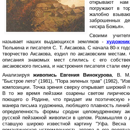
открывают нам
погружают в тор
жалобно взыва
заброшенных де
«искра Божья».
Своими учителя
называет наших выдающихся земляков -
художник
Тюлькина и писателя С. Т. Аксакова. С начала 80-х год
творчество Аксакова, ездил по аксаковским местам. 
описания знакомых мест слились с его собствен
аксаковского письма, и настроения писателя стали ему
Анализируя
живопись Евгения Вино­курова
, В. М
"Быстрое лето" (1981), "Пора зеленых трав" (1982), "И
композиции. Точка зрения сверху открывает широкий г
В то же время пейзажи озарены светом лирически
поющего о Родине, что придает им поэтическую н
манера письма художника, любящего плавность линий,
определенность формы сродни целомудренному акс
русской пейзажной жи­вописи в целом. Размышляя о 
ставшую широко из­вестной картину "Уфа. Весна н
романтическая устрем­ленность автора в его полотн