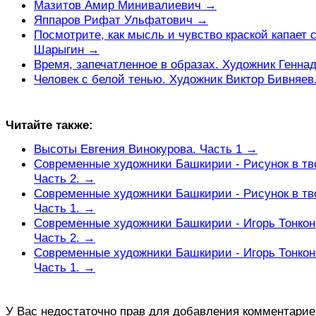
Мазитов Амир Минивалиевич →
Яппаров Рифат Ульфатович →
Посмотрите, как мысль и чувство краской капает 
Шарыгин →
Время, запечатленное в образах. Художник Генн
Человек с белой тенью. Художник Виктор Бивняев
Читайте также:
Высоты Евгения Винокурова. Часть 1 →
Современные художники Башкирии - Рисунок в тв
Часть 2. →
Современные художники Башкирии - Рисунок в тв
Часть 1. →
Современные художники Башкирии - Игорь Тонкон
Часть 2. →
Современные художники Башкирии - Игорь Тонкон
Часть 1. →
У Вас недостаточно прав для добавления комментарие