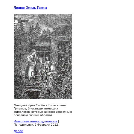
Людвиг Эмиль Гримм
Младший брат Якоба и Вильгельма
Гриммов, блестящих немецких
филологов, которые широко известны в
основном своими обработ...
Известные имена художников
|
Понедельник, 6 Февраля 2012
Далее