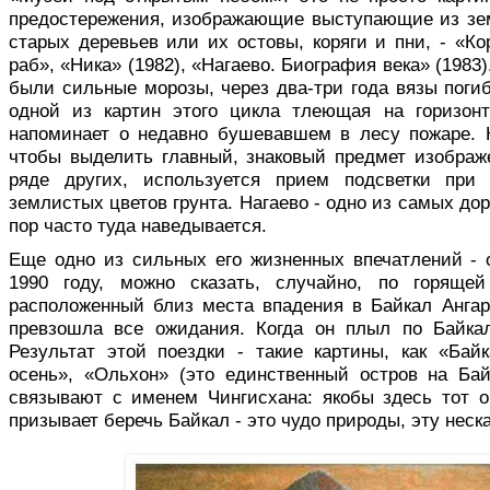
предостережения, изображаю­щие выступающие из зе
старых деревьев или их остовы, коряги и пни, - «К
раб», «Ника» (1982), «Нагаево. Биография века» (1983).
были сильные морозы, через два-три года вязы погиб
одной из картин этого цикла тлеющая на горизон
напоминает о недав­но бушевавшем в лесу пожаре. К
чтобы выделить главный, знаковый предмет изображе
ряде других, ис­пользуется прием подсветки при
землистых цветов грунта. Нагаево - одно из самых дор
пор часто туда наведывается.
Еще одно из сильных его жизненных впечатлений - о
1990 году, можно сказать, случайно, по горящей
расположенный близ места впадения в Байкал Ангар
превзошла все ожидания. Когда он плыл по Байкал
Результат этой поездки - такие карти­ны, как «Байк
осень», «Ольхон» (это единственный остров на Ба
связывают с именем Чингисхана: якобы здесь тот о
призывает беречь Байкал - это чудо при­роды, эту неск