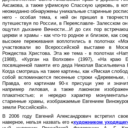
Аксакова, а также уфимскую Спасскую церковь, в ко
неожиданно обнаружены уникаль­ные старинные роспи
него - особая тема, к ней он пришел в творчеств
путешествуя по России, в Переяславле- Залесском о
ощутил дыхание Вечности...И до сих пор встречаю
церкви и храмы - как что-то родное и близкое, как со
высокие переживания во­плотились в полотнах «Мо
участвовали во Всерос­сийской выставке в Моск
Рождества Христова. Эта же тема - в полотнах «Нап
(1988), «Курган на Вол­хове» (1997), «На краю 
посвященной памяти его деда Николая Васильевича 
Когда смотришь на такие картины, как «Ямская слобод
собой вспоминаются песенные строки «Деревеньки, к
Правда, его картинам 90-х присущи уже и значит
например лиловая, а также лаконизм изображен
плакатностью; и нередко характер монументаль
старинные храмы, изображаемые Евгени­ем Винокуров
земли Российской».
В 2006 году Евгений Александрович встретил свое
наверное, нельзя назвать его
«
художником уходящег