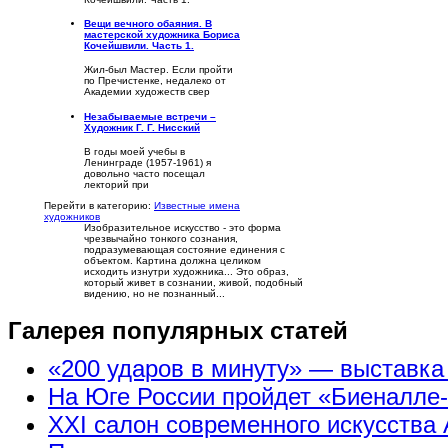
Вещи вечного обаяния. В
мастерской художника Бориса
Кочейшвили. Часть 1.
Жил-был Мастер. Если пройти
по Пречистенке, недалеко от
Академии художеств свер
Незабываемые встречи –
Художник Г. Г. Нисский
В годы моей учебы в
Ленинграде (1957-1961) я
довольно часто посещал
лекторий при
Перейти в категорию:
Известные имена
художников
Изобразительное искусство - это форма
чрезвычайно тонкого сознания,
подразумевающая состояние единения с
объектом. Картина должна целиком
исходить изнутри художника... Это образ,
который живет в сознании, живой, подобный
видению, но не познанный...
Галерея популярных статей
«200 ударов в минуту» — выставк
На Юге России пройдет «Биеналле
XXI салон современного искусства 