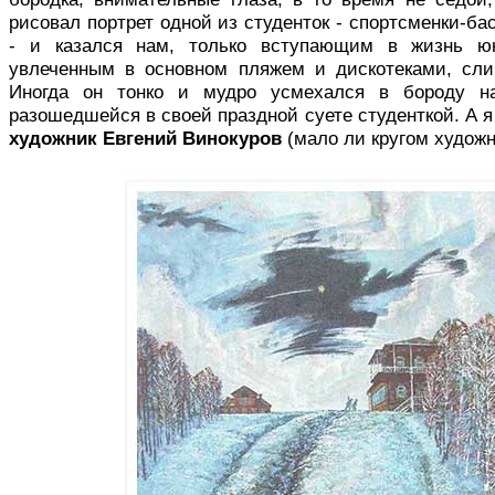
рисовал портрет одной из сту­денток - спортсменки-ба
- и казался нам, только вступающим в жизнь ю
увлеченным в основном пля­жем и дискотеками, сл
Иногда он тонко и мудро усмехался в бороду н
разошедшейся в своей праздной суете студенткой. А я 
художник Евгений Винокуров
(мало ли кругом художн