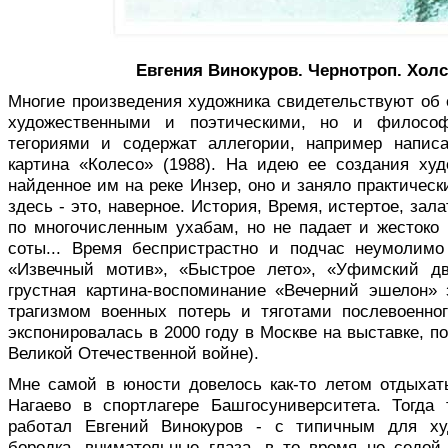
Евгения Винокуров. Чернотроп. Холст
Многие произведения художника сви­детельствуют об
художественными и поэтическими, но и философ
тегориями и содержат аллегории, напри­мер напис
картина «Колесо» (1988). На идею ее соз­дания худ
найденное им на реке Инзер, оно и заняло практически
здесь - это, наверное. История, Вре­мя, истертое, зал
по многочисленным ухабам, но не падает и жестоко
соты... Время беспристрастно и подчас неумолимо
«Извечный мотив», «Быстрое лето», «Уфимский дв
грустная картина-воспоминание «Вечерний эшелон»
трагизмом военных потерь и тяготами послевоенного
экспонировалась в 2000 году в Москве на выставке, 
Великой Отечествен­ной войне).
Мне самой в юности довелось как-то летом отдыхат
Нагаево в спортлагере Башгосуниверситета. Тогда
работал Евгений Винокуров - с типичным для ху
бородка, внимательные гла­за, в то время не седой