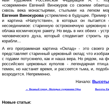
ный художник Российской Федерации А. Г. Коро
«современен Евгений Ви­нокуров со своими обветш
сквозь века монастырями, стылыми на легком мор
Евгения Винокурова
устрем­лено в будущее. Пример т
и картина «Напутствие», в которых он пытается 
несоединимое: старинную остроко­нечную церковную
облака космическую ракету. Но ведь в них обеих - ус
человеческого духа, который сподвигает строить х
корабли...
А его программная картина «Оклад» - это своего 
представляет старинный церковный оклад; что изображ
с годами потускнело, как и наша вера. Но рядом, на 
российских церков­ных куполов - легендарная птиц
темен, но настанет время, и рассеется тьма, и, подоб
возродится. Не­пременно.
Начало:
Высоты 
←
Вещный город - Молодые художники Уфы
Высоты Ев
Новые статьи: