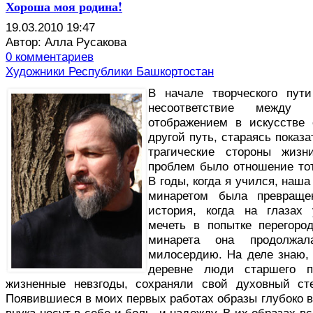
Хороша моя родина!
19.03.2010 19:47
Автор: Алла Русакова
0 комментариев
Художники Республики Башкортостан
В
начале творческого пут
несоответствие между
отображением в искусстве
другой путь, стараясь показ
трагические стороны жиз
проблем было отношение тот
В годы, когда я учился, наш
минаретом была превраще
история, когда на глазах
мечеть в попытке перегоро
минарета она продолж
милосердию. На деле знаю, 
деревне люди старшего п
жизненные невзгоды, сохраняли свой духовный ст
Появившиеся в моих первых работах образы глубоко 