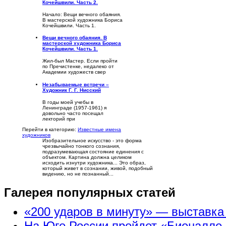
Кочейшвили. Часть 2.
Начало: Вещи вечного обаяния.
В мастерской художника Бориса
Кочейшвили. Часть 1.
Вещи вечного обаяния. В
мастерской художника Бориса
Кочейшвили. Часть 1.
Жил-был Мастер. Если пройти
по Пречистенке, недалеко от
Академии художеств свер
Незабываемые встречи –
Художник Г. Г. Нисский
В годы моей учебы в
Ленинграде (1957-1961) я
довольно часто посещал
лекторий при
Перейти в категорию:
Известные имена
художников
Изобразительное искусство - это форма
чрезвычайно тонкого сознания,
подразумевающая состояние единения с
объектом. Картина должна целиком
исходить изнутри художника... Это образ,
который живет в сознании, живой, подобный
видению, но не познанный...
Галерея популярных статей
«200 ударов в минуту» — выставк
На Юге России пройдет «Биеналле