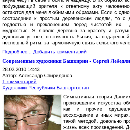
внука несут в себе и боль, и надежду. В их образах вс
побуждающий зрителя к ответному акту человечно
остаются для меня любимыми образами. Если с одной
сострадание к простым деревенским людям, то с 
гордостью и преклонением перед чистотой их 
мудростью. Я люблю деревню за красоту и разумн
духовных устоев, поэтичность бытия, за подаренный
неспешный ритм, за гармоничную связь сельского чело
Подробнее...
Добавить комментарий
Современные художники Башкирии - Сергей Лебедянц
28.02.2010 14:43
Автор: Александр Спиридонов
1 комментарий
Художники Республики Башкортостан
С
импатичная теория Даниил
произведения искусства об
как и прочие одушевле
восхождение в иных мирах.
такой методой, довольно п
жизнь всех произведений. 