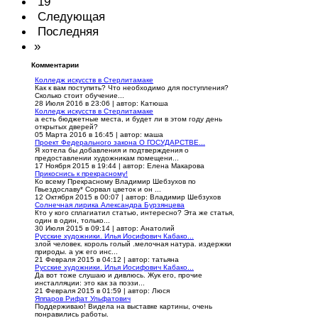
19
Следующая
Последняя
»
Комментарии
Колледж искусств в Стерлитамаке
Как к вам поступить? Что необходимо для поступления?
Сколько стоит обучение...
28 Июля 2016 в 23:06
|
автор: Катюша
Колледж искусств в Стерлитамаке
а есть бюджетные места, и будет ли в этом году день
открытых дверей?
05 Марта 2016 в 16:45
|
автор: маша
Проект Федерального закона О ГОСУДАРСТВЕ...
Я хотела бы добавления и подтверждения о
предоставлении художникам помещени...
17 Ноября 2015 в 19:44
|
автор: Елена Макарова
Прикоснись к прекрасному!
Ко всему Прекрасному Владимир Шебзухов по
Гвьездославу* Сорвал цветок и он ...
12 Октября 2015 в 00:07
|
автор: Владимир Шебзухов
Солнечная лирика Александра Бурзянцева
Кто у кого сплагиатил статью, интересно? Эта же статья,
один в один, только...
30 Июля 2015 в 09:14
|
автор: Анатолий
Русские художники. Илья Иосифович Кабако...
злой человек. король голый .мелочная натура. издержки
природы. а уж его инс...
21 Февраля 2015 в 04:12
|
автор: татьяна
Русские художники. Илья Иосифович Кабако...
Да вот тоже слушаю и дивлюсь. Жук его, прочие
инсталляции: это как за поэзи...
21 Февраля 2015 в 01:59
|
автор: Люся
Яппаров Рифат Ульфатович
Поддерживаю! Видела на выставке картины, очень
понравились работы.