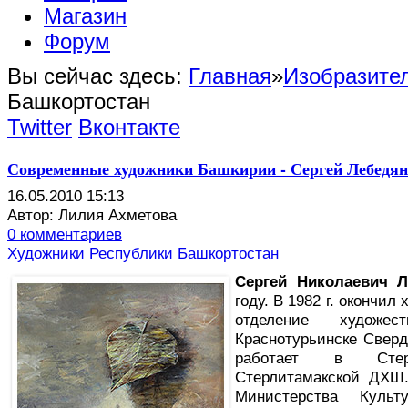
Магазин
Форум
Вы сейчас здесь:
Главная
»
Изобразител
Башкортостан
Twitter
Вконтакте
Современные художники Башкирии - Сергей Лебедянц
16.05.2010 15:13
Автор: Лилия Ахметова
0 комментариев
Художники Республики Башкортостан
С
ергей Николаевич 
году. В 1982 г. окончи
отделение художе
Краснотурьинске Свердл
работает в Стер
Стерлитамакской ДХШ.
Министерства Куль