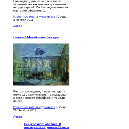
Сальвадор Дали вошел в историю
человечества как человек достаточно
неординарный. Он был одновременно
мастером эффектов, ...
Известные имена художников
| Среда,
2 Ноября 2011
Далее
Николай Михайлович Ромадин
Ростом, как видите, я невелик, где-то
около 150 сантимет­ров, - рассказывал
о себе Николай Михайлович Ромадин, -
но вол...
Известные имена художников
| Среда,
26 Октября 2011
Далее
Вещи вечного обаяния. В
мастерской художника Бориса